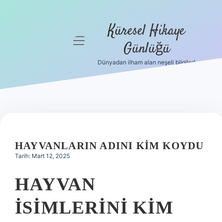
Küresel Hikaye
menüyü
Günlüğü
aç
Dünyadan ilham alan neşeli bilgiler!
Anasayfa
Gizlilik
Politikası
Yasal Uyarı
HAYVANLARIN ADINI KIM KOYDU
Hakkımızda
Tarih: Mart 12, 2025
HAYVAN
ISIMLERINI KIM