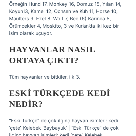
Örneğin Hund 17, Monkey 16, Domuz 15, Yılan 14,
Koyun13, Kamel 12, Ochsen ve Kuh 11, Horse 10,
Maulters 9, Ezel 8, Wolf 7, Bee (6) Karınca 5,
Örümcekler 4, Moskito, 3 ve Kur’an’da iki kez bir
isim olarak uçuyor.
HAYVANLAR NASIL
ORTAYA ÇIKTI?
Tüm hayvanlar ve bitkiler, ilk 3.
ESKI TÜRKÇEDE KEDI
NEDIR?
“Eski Türkçe” de çok ilginç hayvan isimleri: kedi
‘çete’, Kelebek ‘Baybayuk’ | “Eski Türkçe” de çok
ilginç hayvan isimleri: kedi ‘çete’, Kelebek