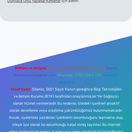
Dünyaca Ünlü Yazarlar Kimlerdir
için
admin
elexbetgiris.org
Reklam ve İletişim:
E-mail:
backlinkpaneli@gmail.com
Teams:
forumhizmeti@gmail.com
Whatsapp: 0262 606 0 726
Telegram:
@karabul
Yasal Uyarı:
Sitemiz, 5651 Sayılı Kanun gereğince Bilgi Teknolojileri
ve İletişim Kurumu (BTK) tarafından onaylanmış bir Yer Sağlayıcı
olarak hizmet vermektedir. Bu nedenle, sitedeki içerikleri proaktif
olarak denetleme veya araştırma yükümlülüğümüz bulunmamaktadır.
Ancak, üyelerimiz yazdıkları içeriklerin sorumluluğunu taşımakta olup,
siteye üye olarak bu sorumluluğu kabul etmiş sayılırlar. Bu internet
sitesi, herhangi bir marka, kurum veya şahıs şirketi ile hiçbir bağlantısı