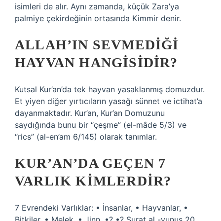
isimleri de alır. Aynı zamanda, küçük Zara’ya
palmiye çekirdeğinin ortasında Kimmir denir.
ALLAH’IN SEVMEDIĞI
HAYVAN HANGISIDIR?
Kutsal Kur’an’da tek hayvan yasaklanmış domuzdur.
Et yiyen diğer yırtıcıların yasağı sünnet ve ictihat’a
dayanmaktadır. Kur’an, Kur’an Domuzunu
saydığında bunu bir “çeşme” (el-mâde 5/3) ve
“rics” (al-en’am 6/145) olarak tanımlar.
KUR’AN’DA GEÇEN 7
VARLIK KIMLERDIR?
7 Evrendeki Varlıklar: • İnsanlar, • Hayvanlar, •
Bitkiler, • Melek, • Jinn. •? •? Surat al -yunus 20.