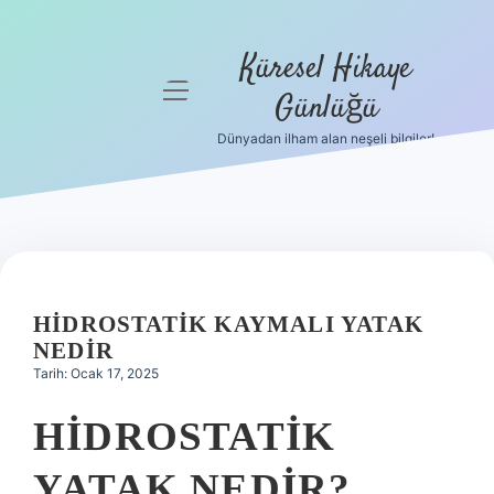
Küresel Hikaye
menüyü
Günlüğü
aç
Dünyadan ilham alan neşeli bilgiler!
Anasayfa
Gizlilik
Politikası
Yasal Uyarı
HIDROSTATIK KAYMALI YATAK
Hakkımızda
NEDIR
Tarih: Ocak 17, 2025
HIDROSTATIK
YATAK NEDIR?