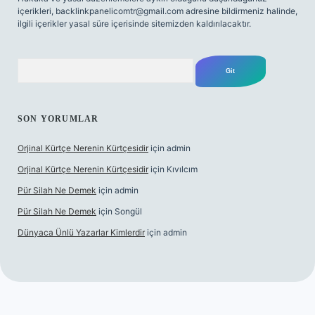
içerikleri,
backlinkpanelicomtr@gmail.com
adresine bildirmeniz halinde,
ilgili içerikler yasal süre içerisinde sitemizden kaldırılacaktır.
Arama
SON YORUMLAR
Orjinal Kürtçe Nerenin Kürtçesidir
için
admin
Orjinal Kürtçe Nerenin Kürtçesidir
için
Kıvılcım
Pür Silah Ne Demek
için
admin
Pür Silah Ne Demek
için
Songül
Dünyaca Ünlü Yazarlar Kimlerdir
için
admin