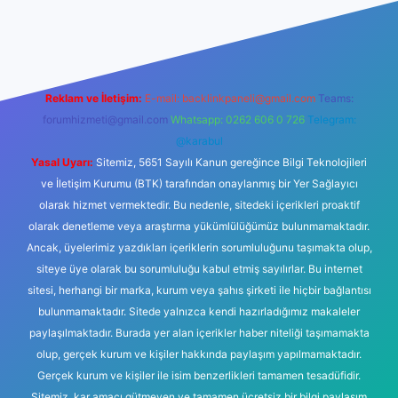
exbetgiris.org
Reklam ve İletişim:
E-mail:
backlinkpaneli@gmail.com
Teams:
forumhizmeti@gmail.com
Whatsapp: 0262 606 0 726
Telegram:
@karabul
Yasal Uyarı:
Sitemiz, 5651 Sayılı Kanun gereğince Bilgi Teknolojileri
ve İletişim Kurumu (BTK) tarafından onaylanmış bir Yer Sağlayıcı
olarak hizmet vermektedir. Bu nedenle, sitedeki içerikleri proaktif
olarak denetleme veya araştırma yükümlülüğümüz bulunmamaktadır.
Ancak, üyelerimiz yazdıkları içeriklerin sorumluluğunu taşımakta olup,
siteye üye olarak bu sorumluluğu kabul etmiş sayılırlar. Bu internet
sitesi, herhangi bir marka, kurum veya şahıs şirketi ile hiçbir bağlantısı
bulunmamaktadır. Sitede yalnızca kendi hazırladığımız makaleler
paylaşılmaktadır. Burada yer alan içerikler haber niteliği taşımamakta
olup, gerçek kurum ve kişiler hakkında paylaşım yapılmamaktadır.
Gerçek kurum ve kişiler ile isim benzerlikleri tamamen tesadüfidir.
Sitemiz, kar amacı gütmeyen ve tamamen ücretsiz bir bilgi paylaşım