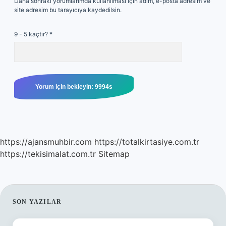
Daha sonraki yorumlarımda kullanılması için adım, e-posta adresim ve
site adresim bu tarayıcıya kaydedilsin.
9 - 5 kaçtır?
*
https://ajansmuhbir.com
https://totalkirtasiye.com.tr
https://tekisimalat.com.tr
Sitemap
SIDEBAR
SON YAZILAR