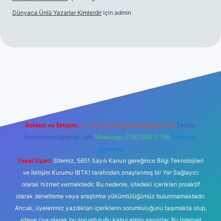
Dünyaca Ünlü Yazarlar Kimlerdir
için
admin
r mi
elexbetgiris.org
Reklam ve İletişim:
E-mail:
backlinkpaneli@gmail.com
Teams:
forumhizmeti@gmail.com
Whatsapp: 0262 606 0 726
Telegram:
@karabul
Yasal Uyarı:
Sitemiz, 5651 Sayılı Kanun gereğince Bilgi Teknolojileri
ve İletişim Kurumu (BTK) tarafından onaylanmış bir Yer Sağlayıcı
olarak hizmet vermektedir. Bu nedenle, sitedeki içerikleri proaktif
olarak denetleme veya araştırma yükümlülüğümüz bulunmamaktadır.
Ancak, üyelerimiz yazdıkları içeriklerin sorumluluğunu taşımakta olup,
siteye üye olarak bu sorumluluğu kabul etmiş sayılırlar. Bu internet