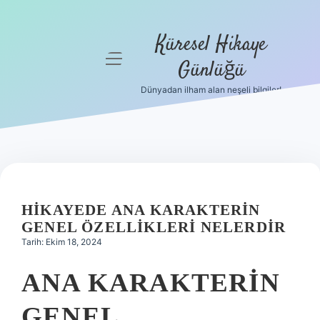
Küresel Hikaye
menüyü
Günlüğü
aç
Dünyadan ilham alan neşeli bilgiler!
Anasayfa
Gizlilik
Politikası
Yasal Uyarı
HIKAYEDE ANA KARAKTERIN
Hakkımızda
GENEL ÖZELLIKLERI NELERDIR
Tarih: Ekim 18, 2024
ANA KARAKTERIN
GENEL