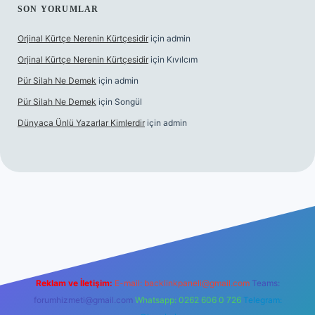
SON YORUMLAR
Orjinal Kürtçe Nerenin Kürtçesidir
için
admin
Orjinal Kürtçe Nerenin Kürtçesidir
için
Kıvılcım
Pür Silah Ne Demek
için
admin
Pür Silah Ne Demek
için
Songül
Dünyaca Ünlü Yazarlar Kimlerdir
için
admin
mi
elexbetgiris.org
Reklam ve İletişim:
E-mail:
backlinkpaneli@gmail.com
Teams:
forumhizmeti@gmail.com
Whatsapp: 0262 606 0 726
Telegram: