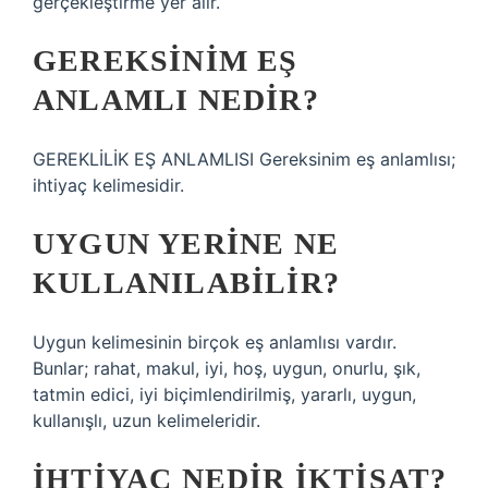
gerçekleştirme yer alır.
GEREKSINIM EŞ
ANLAMLI NEDIR?
GEREKLİLİK EŞ ANLAMLISI Gereksinim eş anlamlısı;
ihtiyaç kelimesidir.
UYGUN YERINE NE
KULLANILABILIR?
Uygun kelimesinin birçok eş anlamlısı vardır.
Bunlar; rahat, makul, iyi, hoş, uygun, onurlu, şık,
tatmin edici, iyi biçimlendirilmiş, yararlı, uygun,
kullanışlı, uzun kelimeleridir.
İHTIYAÇ NEDIR IKTISAT?