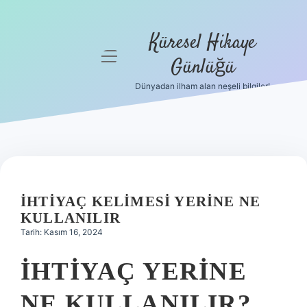
Küresel Hikaye
menüyü
Günlüğü
aç
Dünyadan ilham alan neşeli bilgiler!
Anasayfa
Gizlilik
Politikası
Yasal Uyarı
İHTIYAÇ KELIMESI YERINE NE
Hakkımızda
KULLANILIR
Tarih: Kasım 16, 2024
İHTIYAÇ YERINE
NE KULLANILIR?