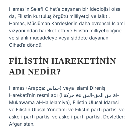
Hamas’ın Selefi Cihat’a dayanan bir ideolojisi olsa
da, Filistin kurtuluş örgütü milliyetçi ve laikti.
Hamas, Müslüman Kardeşler’in daha evrensel İslami
vizyonundan hareket etti ve Filistin milliyetçiliğine
ve silahlı mücadeleye veya şiddete dayanan
Cihad’a döndü.
FILISTIN HAREKETININ
ADI NEDIR?
Hamas (Arapça: حماس) veya İslami Direniş
Hareketi’nin resmi adı (حركة ا eu مق المق-المق al-
Mukawama al-Hallelamiya), Filistin Ulusal İdaresi
ve Filistin Ulusal Yönetimi ve Filistin parti partisi ve
askeri parti partisi ve askeri parti partisi. Devletler:
Afganistan.