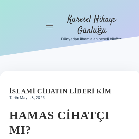
Küresel Hikaye
menüyü
Günlüğü
aç
Dünyadan ilham alan neşeli bilgiler!
Anasayfa
Gizlilik
Politikası
Yasal Uyarı
İSLAMI CIHATIN LIDERI KIM
Hakkımızda
Tarih: Mayıs 3, 2025
HAMAS CIHATÇI
MI?