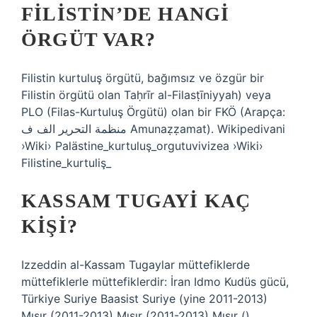
FILISTIN’DE HANGI
ÖRGÜT VAR?
Filistin kurtuluş örgütü, bağımsız ve özgür bir
Filistin örgütü olan Taḥrīr al-Filasṭīniyyah) veya
PLO (Filas-Kurtuluş Örgütü) olan bir FKÖ (Arapça:
منظمة التحرير الف ف Amunaẓẓamat). Wikipedivani
›Wiki› Palästine_kurtuluş_orgutuvivizea ›Wiki›
Filistine_kurtuliş_
KASSAM TUGAYI KAÇ
KIŞI?
Izzeddin al-Kassam Tugaylar müttefiklerde
müttefiklerle müttefiklerdir: İran Idmo Kudüs gücü,
Türkiye Suriye Baasist Suriye (yine 2011-2013)
Mısır (2011-2013) Mısır (2011-2013) Mısır ()