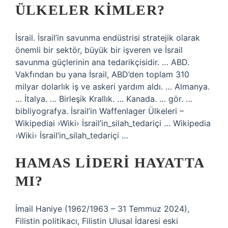
ÜLKELER KIMLER?
İsrail. İsrail’in savunma endüstrisi stratejik olarak
önemli bir sektör, büyük bir işveren ve İsrail
savunma güçlerinin ana tedarikçisidir. … ABD.
Vakfından bu yana İsrail, ABD’den toplam 310
milyar dolarlık iş ve askeri yardım aldı. … Almanya.
… İtalya. … Birleşik Krallık. … Kanada. … gör. …
bibliyografya. İsrail’in Waffenlager Ülkeleri –
Wikipediai ›Wiki› İsrail’in_silah_tedariçi … Wikipedia
›Wiki› İsrail’in_silah_tedariçi …
HAMAS LIDERI HAYATTA
MI?
İmail Haniye (1962/1963 – 31 Temmuz 2024),
Filistin politikacı, Filistin Ulusal İdaresi eski