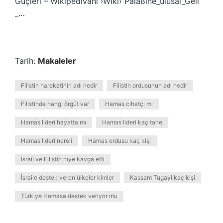
Güçleri – Wikipedivani ›Wiki› Palaßine_ulusal_Geli
_…
Tarih:
Makaleler
Filistin hareketinin adı nedir
Filistin ordusunun adı nedir
Filistinde hangi örgüt var
Hamas cihatçı mı
Hamas lideri hayatta mı
Hamas lideri kaç tane
Hamas lideri nereli
Hamas ordusu kaç kişi
İsrail ve Filistin niye kavga etti
İsraile destek veren ülkeler kimler
Kassam Tugayi kaç kişi
Türkiye Hamasa destek veriyor mu