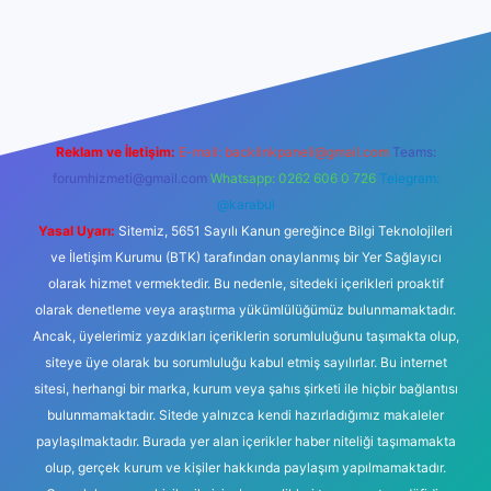
nilir mi
elexbetgiris.org
Reklam ve İletişim:
E-mail:
backlinkpaneli@gmail.com
Teams:
forumhizmeti@gmail.com
Whatsapp: 0262 606 0 726
Telegram:
@karabul
Yasal Uyarı:
Sitemiz, 5651 Sayılı Kanun gereğince Bilgi Teknolojileri
ve İletişim Kurumu (BTK) tarafından onaylanmış bir Yer Sağlayıcı
olarak hizmet vermektedir. Bu nedenle, sitedeki içerikleri proaktif
olarak denetleme veya araştırma yükümlülüğümüz bulunmamaktadır.
Ancak, üyelerimiz yazdıkları içeriklerin sorumluluğunu taşımakta olup,
siteye üye olarak bu sorumluluğu kabul etmiş sayılırlar. Bu internet
sitesi, herhangi bir marka, kurum veya şahıs şirketi ile hiçbir bağlantısı
bulunmamaktadır. Sitede yalnızca kendi hazırladığımız makaleler
paylaşılmaktadır. Burada yer alan içerikler haber niteliği taşımamakta
olup, gerçek kurum ve kişiler hakkında paylaşım yapılmamaktadır.