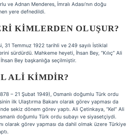
orlu ve Adnan Menderes, İmralı Adası’nın doğu
en yere defnedildi.
RI KIMLERDEN OLUŞUR?
 31 Temmuz 1922 tarihli ve 249 sayılı İstiklal
rini sürdürdü. Mahkeme heyeti, İhsan Bey, “Kılıç” Ali
hsan Bey başkanlığa seçilmiştir.
L ALI KIMDIR?
r (1878 – 21 Şubat 1949), Osmanlı doğumlu Türk ordu
esinin ilk Ulaştırma Bakanı olarak görev yapması da
’nde sekiz dönem görev yaptı. Ali Çetinkaya, “Kel” Ali
Osmanlı doğumlu Türk ordu subayı ve siyasetçiydi.
anı olarak görev yapması da dahil olmak üzere Türkiye
ptı.