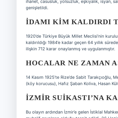
ihanet, casusluk, yolsuzluk, eşkıyalık, isyan, sa
genişletildi.
İDAMI KIM KALDIRDI 
1920’de Türkiye Büyük Millet Meclisi’nin kurul
kaldırıldığı 1984’e kadar geçen 64 yıllık süred
ilişkin 712 karar onaylanmış ve uygulanmıştır.
HOCALAR NE ZAMAN A
14 Kasım 1925’te Rize’de Sabit Tarakçıoğlu, M
(köy korucusu), Hafız Şaban Koliva, Hasan Kü
İZMIR SUIKASTI’NA KA
Bu olayın ardından İzmir’e gelen İstiklal Mah