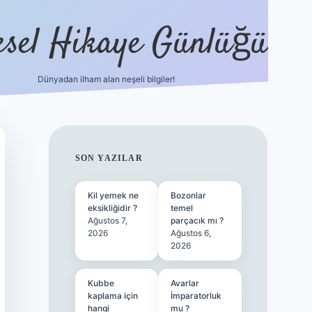
esel Hikaye Günlüğü
Dünyadan ilham alan neşeli bilgiler!
hiltonbet yeni giriş
betexper güvenilir mi
e
SIDEBAR
SON YAZILAR
Kil yemek ne
Bozonlar
eksikliğidir ?
temel
Ağustos 7,
parçacık mı ?
2026
Ağustos 6,
2026
Kubbe
Avarlar
kaplama için
İmparatorluk
hangi
mu ?