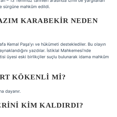
an – 13 Temmuz tarihleri ​​arasında İzmir’de yargılanan
 de sürgüne mahkûm edildi.
KAZIM KARABEKIR NEDEN
tafa Kemal Paşa’yı ve hükümeti desteklediler. Bu olayın
ynaklandığını yazdılar. İstiklal Mahkemesi’nde
isi üyesi eski birlikçiler suçlu bulunarak idama mahkûm
RT KÖKENLI MI?
na dayanır.
RINI KIM KALDIRDI?