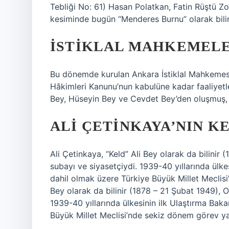
Tebliği No: 61) Hasan Polatkan, Fatin Rüştü Z
kesiminde bugün “Menderes Burnu” olarak bilin
İSTIKLAL MAHKEMELE
Bu dönemde kurulan Ankara İstiklal Mahkemesi,
Hâkimleri Kanunu’nun kabulüne kadar faaliyetle
Bey, Hüseyin Bey ve Cevdet Bey’den oluşmuş, İ
ALI ÇETINKAYA’NIN KE
Ali Çetinkaya, “Keld” Ali Bey olarak da bilini
subayı ve siyasetçiydi. 1939-40 yıllarında ülk
dahil olmak üzere Türkiye Büyük Millet Meclisi
Bey olarak da bilinir (1878 – 21 Şubat 1949), 
1939-40 yıllarında ülkesinin ilk Ulaştırma Bak
Büyük Millet Meclisi’nde sekiz dönem görev ya