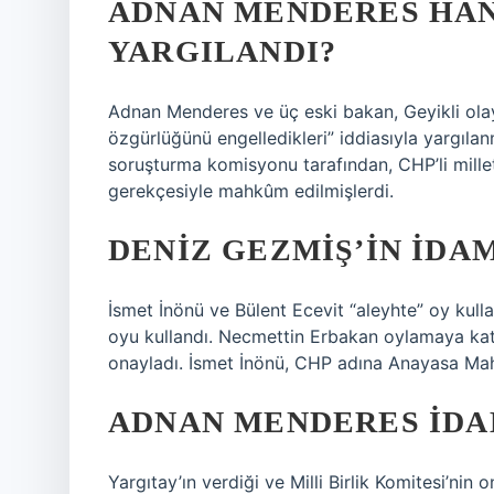
ADNAN MENDERES HA
YARGILANDI?
Adnan Menderes ve üç eski bakan, Geyikli olayl
özgürlüğünü engelledikleri” iddiasıyla yargılan
soruşturma komisyonu tarafından, CHP’li millet
gerekçesiyle mahkûm edilmişlerdi.
DENIZ GEZMIŞ’IN IDAM
İsmet İnönü ve Bülent Ecevit “aleyhte” oy kull
oyu kullandı. Necmettin Erbakan oylamaya ka
onayladı. İsmet İnönü, CHP adına Anayasa Mah
ADNAN MENDERES IDA
Yargıtay’ın verdiği ve Milli Birlik Komitesi’nin o