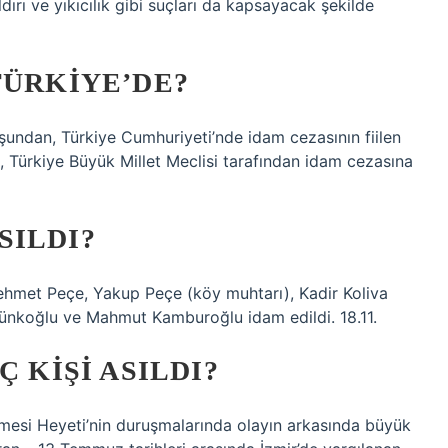
ldırı ve yıkıcılık gibi suçları da kapsayacak şekilde
TÜRKIYE’DE?
uşundan, Türkiye Cumhuriyeti’nde idam cezasının fiilen
e, Türkiye Büyük Millet Meclisi tarafından idam cezasına
SILDI?
ehmet Peçe, Yakup Peçe (köy muhtarı), Kadir Koliva
lünkoğlu ve Mahmut Kamburoğlu idam edildi. 18.11.
Ç KIŞI ASILDI?
kemesi Heyeti’nin duruşmalarında olayın arkasında büyük