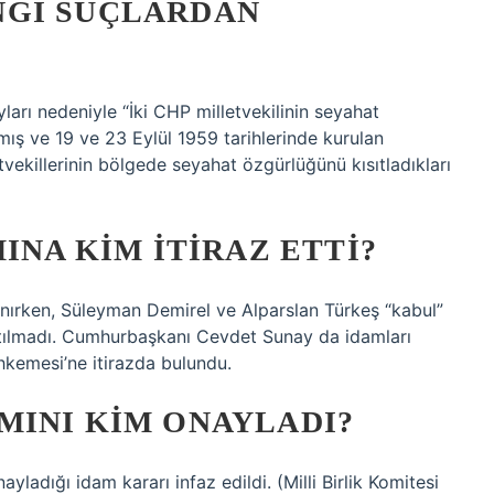
NGI SUÇLARDAN
arı nedeniyle “İki CHP milletvekilinin seyahat
mış ve 19 ve 23 Eylül 1959 tarihlerinde kurulan
vekillerinin bölgede seyahat özgürlüğünü kısıtladıkları
INA KIM ITIRAZ ETTI?
anırken, Süleyman Demirel ve Alparslan Türkeş “kabul”
tılmadı. Cumhurbaşkanı Cevdet Sunay da idamları
kemesi’ne itirazda bulundu.
MINI KIM ONAYLADI?
nayladığı idam kararı infaz edildi. (Milli Birlik Komitesi