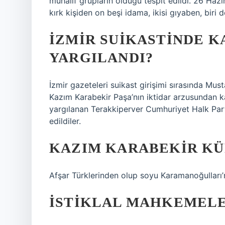
muhalif grupların olduğu tespit edildi. 26 Hazir
kırk kişiden on beşi idama, ikisi gıyaben, biri
İZMIR SUIKASTINDE 
YARGILANDI?
İzmir gazeteleri suikast girişimi sırasında Mus
Kazım Karabekir Paşa’nın iktidar arzusundan ka
yargılanan Terakkiperver Cumhuriyet Halk Part
edildiler.
KAZIM KARABEKIR KÜ
Afşar Türklerinden olup soyu Karamanoğulları’
İSTIKLAL MAHKEMELE