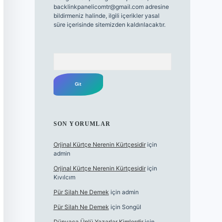
backlinkpanelicomtr@gmail.com
adresine
bildirmeniz halinde, ilgili içerikler yasal
süre içerisinde sitemizden kaldırılacaktır.
Arama
SON YORUMLAR
Orjinal Kürtçe Nerenin Kürtçesidir
için
admin
Orjinal Kürtçe Nerenin Kürtçesidir
için
Kıvılcım
Pür Silah Ne Demek
için
admin
Pür Silah Ne Demek
için
Songül
Dünyaca Ünlü Yazarlar Kimlerdir
için