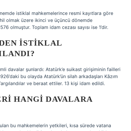
dönemde istiklal mahkemelerince resmi kayıtlara göre
dahil olmak üzere ikinci ve üçüncü dönemde
576 olmuştur. Toplam idam cezası sayısı ise 1’dir.
DEN İSTIKLAL
ILANDI?
i davalar şunlardı: Atatürk’e suikast girişiminin failleri
 1926’daki bu olayda Atatürk’ün silah arkadaşları Kâzım
rgılandılar ve beraat ettiler. 13 kişi idam edildi.
RI HANGI DAVALARA
rulan bu mahkemelerin yetkileri, kısa sürede vatana