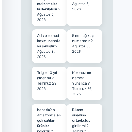
malzemeler
Ağustos 5,
kullanılabilir ?
2026
Ağustos 5,
2026
Ad ve semud
5 mm tığ kaç
kavmi nerede
numaradır ?
yaşamıştır ?
Ağustos 3,
Ağustos 3,
2026
2026
Triger 10 yıl
Kozmoz ne
gider mi ?
demek
Temmuz 29,
Yunanca ?
2026
Temmuz 26,
2026
Kanada’da
Bilsem
Amazon’da en
sınavına
çok satılan
ortaokulda
ürünler
girilir mi ?
nelerdir ?
Temmuz 25,