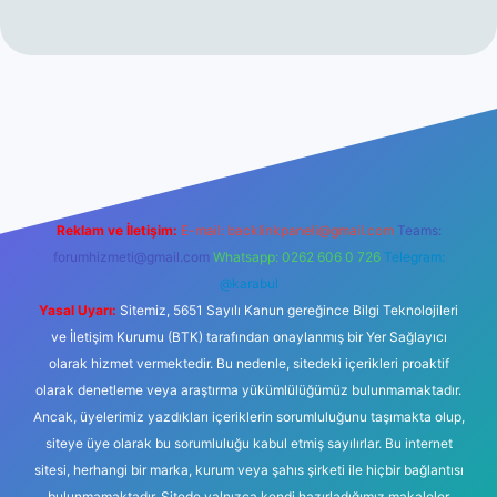
lexbetgiris.org
Reklam ve İletişim:
E-mail:
backlinkpaneli@gmail.com
Teams:
forumhizmeti@gmail.com
Whatsapp: 0262 606 0 726
Telegram:
@karabul
Yasal Uyarı:
Sitemiz, 5651 Sayılı Kanun gereğince Bilgi Teknolojileri
ve İletişim Kurumu (BTK) tarafından onaylanmış bir Yer Sağlayıcı
olarak hizmet vermektedir. Bu nedenle, sitedeki içerikleri proaktif
olarak denetleme veya araştırma yükümlülüğümüz bulunmamaktadır.
Ancak, üyelerimiz yazdıkları içeriklerin sorumluluğunu taşımakta olup,
siteye üye olarak bu sorumluluğu kabul etmiş sayılırlar. Bu internet
sitesi, herhangi bir marka, kurum veya şahıs şirketi ile hiçbir bağlantısı
bulunmamaktadır. Sitede yalnızca kendi hazırladığımız makaleler