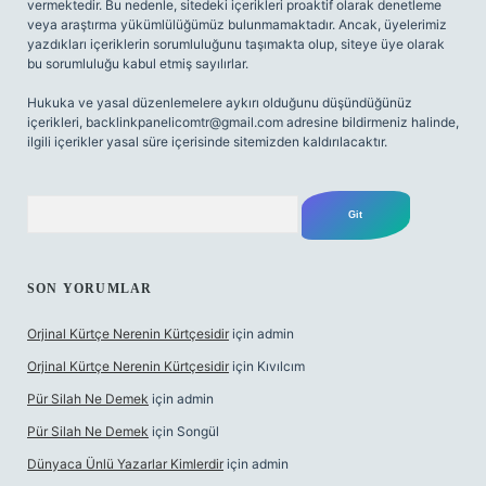
vermektedir. Bu nedenle, sitedeki içerikleri proaktif olarak denetleme
veya araştırma yükümlülüğümüz bulunmamaktadır. Ancak, üyelerimiz
yazdıkları içeriklerin sorumluluğunu taşımakta olup, siteye üye olarak
bu sorumluluğu kabul etmiş sayılırlar.
Hukuka ve yasal düzenlemelere aykırı olduğunu düşündüğünüz
içerikleri,
backlinkpanelicomtr@gmail.com
adresine bildirmeniz halinde,
ilgili içerikler yasal süre içerisinde sitemizden kaldırılacaktır.
Arama
SON YORUMLAR
Orjinal Kürtçe Nerenin Kürtçesidir
için
admin
Orjinal Kürtçe Nerenin Kürtçesidir
için
Kıvılcım
Pür Silah Ne Demek
için
admin
Pür Silah Ne Demek
için
Songül
Dünyaca Ünlü Yazarlar Kimlerdir
için
admin