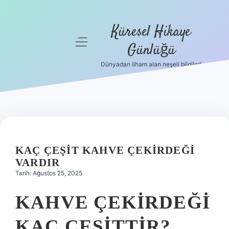
Küresel Hikaye
menüyü
Günlüğü
aç
Dünyadan ilham alan neşeli bilgiler!
Anasayfa
Gizlilik
Politikası
Yasal Uyarı
KAÇ ÇEŞIT KAHVE ÇEKIRDEĞI
Hakkımızda
VARDIR
Tarih: Ağustos 25, 2025
KAHVE ÇEKIRDEĞI
KAÇ ÇEŞITTIR?