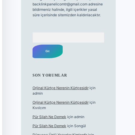
backlinkpanelicomtr@gmail.com
adresine
bildirmeniz halinde, ilgili içerikler yasal
süre içerisinde sitemizden kaldırılacaktır.
Arama
SON YORUMLAR
Orjinal Kürtçe Nerenin Kürtçesidir
için
admin
Orjinal Kürtçe Nerenin Kürtçesidir
için
Kıvılcım
Pür Silah Ne Demek
için
admin
Pür Silah Ne Demek
için
Songül
Dünyaca Ünlü Yazarlar Kimlerdir
için