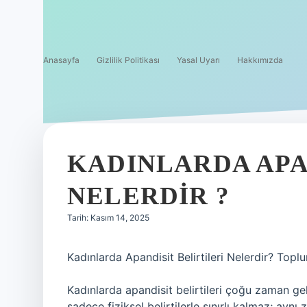
Anasayfa
Gizlilik Politikası
Yasal Uyarı
Hakkımızda
KADINLARDA APA
NELERDIR ?
Tarih: Kasım 14, 2025
Kadınlarda Apandisit Belirtileri Nelerdir? Top
Kadınlarda apandisit belirtileri çoğu zaman gele
sadece fiziksel belirtilerle sınırlı kalmaz; ayn