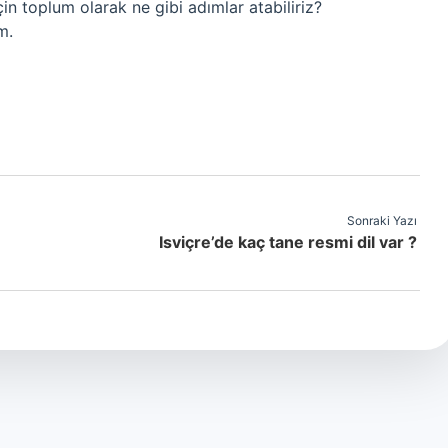
çin toplum olarak ne gibi adımlar atabiliriz?
m.
Sonraki Yazı
Isviçre’de kaç tane resmi dil var ?