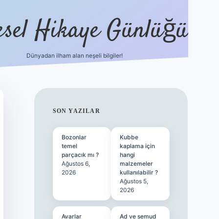
esel Hikaye Günlüğü
Dünyadan ilham alan neşeli bilgiler!
hiltonbet yeni giriş
betexper güvenilir 
SIDEBAR
SON YAZILAR
Bozonlar
Kubbe
temel
kaplama için
parçacık mı ?
hangi
Ağustos 6,
malzemeler
2026
kullanılabilir ?
Ağustos 5,
2026
Avarlar
Ad ve semud