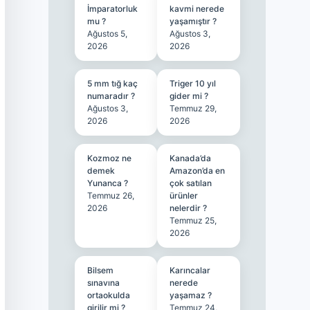
İmparatorluk
kavmi nerede
mu ?
yaşamıştır ?
Ağustos 5,
Ağustos 3,
2026
2026
5 mm tığ kaç
Triger 10 yıl
numaradır ?
gider mi ?
Ağustos 3,
Temmuz 29,
2026
2026
Kozmoz ne
Kanada’da
demek
Amazon’da en
Yunanca ?
çok satılan
Temmuz 26,
ürünler
2026
nelerdir ?
Temmuz 25,
2026
Bilsem
Karıncalar
sınavına
nerede
ortaokulda
yaşamaz ?
girilir mi ?
Temmuz 24,