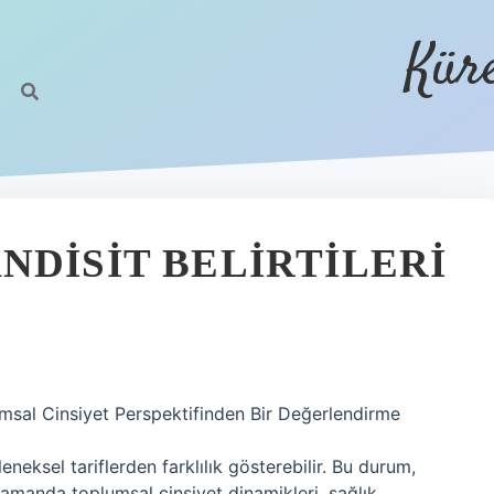
Kür
NDISIT BELIRTILERI
lumsal Cinsiyet Perspektifinden Bir Değerlendirme
neksel tariflerden farklılık gösterebilir. Bu durum,
ı zamanda toplumsal cinsiyet dinamikleri, sağlık