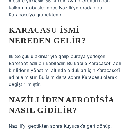
mesafe yaklaşık 85 km’dir. Aydın Otogarı’ndan
kalkan otobüsler önce Nazilli’ye oradan da
Karacasu’ya gitmektedir.
KARACASU ISMI
NEREDEN GELIR?
İlk Selçuklu akınlarıyla gelip buraya yerleşen
Barefoot adlı bir kabiledir. Bu kabile Karacasofi adlı
bir liderin yönetimi altında oldukları için Karacasofi
adını almıştır. Bu isim daha sonra Karacasu olarak
değiştirilmiştir.
NAZILLIDEN AFRODISIA
NASIL GIDILIR?
Nazilli’yi geçtikten sonra Kuyucak’a geri dönüp,