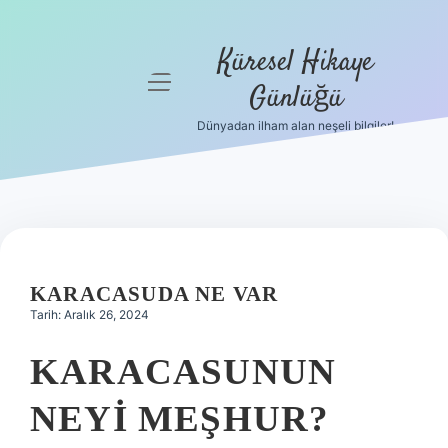
Küresel Hikaye
menüyü
Günlüğü
aç
Dünyadan ilham alan neşeli bilgiler!
Anasayfa
Gizlilik
Politikası
Yasal Uyarı
KARACASUDA NE VAR
Hakkımızda
Tarih: Aralık 26, 2024
KARACASUNUN
NEYI MEŞHUR?