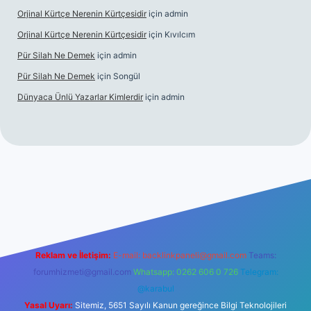
Orjinal Kürtçe Nerenin Kürtçesidir
için
admin
Orjinal Kürtçe Nerenin Kürtçesidir
için
Kıvılcım
Pür Silah Ne Demek
için
admin
Pür Silah Ne Demek
için
Songül
Dünyaca Ünlü Yazarlar Kimlerdir
için
admin
r mi
elexbetgiris.org
Reklam ve İletişim:
E-mail:
backlinkpaneli@gmail.com
Teams:
forumhizmeti@gmail.com
Whatsapp: 0262 606 0 726
Telegram:
@karabul
Yasal Uyarı:
Sitemiz, 5651 Sayılı Kanun gereğince Bilgi Teknolojileri