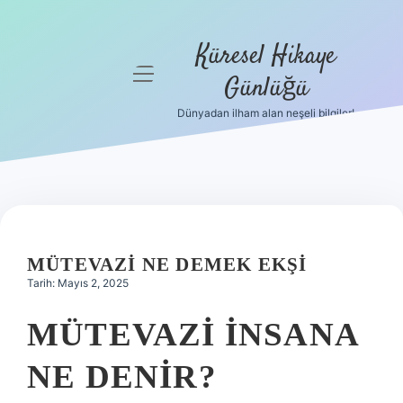
Küresel Hikaye
menüyü
Günlüğü
aç
Dünyadan ilham alan neşeli bilgiler!
Anasayfa
Gizlilik
Politikası
Yasal Uyarı
MÜTEVAZI NE DEMEK EKŞI
Hakkımızda
Tarih: Mayıs 2, 2025
MÜTEVAZI INSANA
NE DENIR?