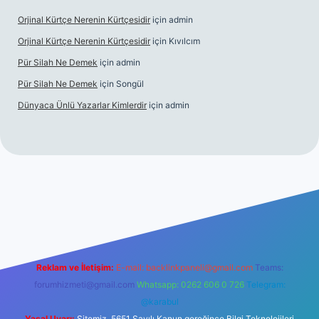
Orjinal Kürtçe Nerenin Kürtçesidir
için
admin
Orjinal Kürtçe Nerenin Kürtçesidir
için
Kıvılcım
Pür Silah Ne Demek
için
admin
Pür Silah Ne Demek
için
Songül
Dünyaca Ünlü Yazarlar Kimlerdir
için
admin
mi
elexbetgiris.org
Reklam ve İletişim:
E-mail:
backlinkpaneli@gmail.com
Teams:
forumhizmeti@gmail.com
Whatsapp: 0262 606 0 726
Telegram:
@karabul
Yasal Uyarı:
Sitemiz, 5651 Sayılı Kanun gereğince Bilgi Teknolojileri