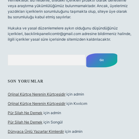
vermektedir. Bu nedenle, sitedeki içerikleri proaktif olarak denetleme
veya araştırma yükümlülüğümüz bulunmamaktadır. Ancak, üyelerimiz
yazdıkları içeriklerin sorumluluğunu taşımakta olup, siteye üye olarak
bu sorumluluğu kabul etmiş sayılırlar.
Hukuka ve yasal düzenlemelere aykırı olduğunu düşündüğünüz
içerikleri,
backlinkpanelicomtr@gmail.com
adresine bildirmeniz halinde,
ilgili içerikler yasal süre içerisinde sitemizden kaldırılacaktır.
Arama
SON YORUMLAR
Orjinal Kürtçe Nerenin Kürtçesidir
için
admin
Orjinal Kürtçe Nerenin Kürtçesidir
için
Kıvılcım
Pür Silah Ne Demek
için
admin
Pür Silah Ne Demek
için
Songül
Dünyaca Ünlü Yazarlar Kimlerdir
için
admin