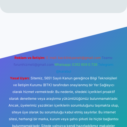
r mi
elexbetgiris.org
Reklam ve İletişim:
E-mail:
backlinkpaneli@gmail.com
Teams:
forumhizmeti@gmail.com
Whatsapp: 0262 606 0 726
Telegram:
@karabul
Yasal Uyarı:
Sitemiz, 5651 Sayılı Kanun gereğince Bilgi Teknolojileri
ve İletişim Kurumu (BTK) tarafından onaylanmış bir Yer Sağlayıcı
olarak hizmet vermektedir. Bu nedenle, sitedeki içerikleri proaktif
olarak denetleme veya araştırma yükümlülüğümüz bulunmamaktadır.
Ancak, üyelerimiz yazdıkları içeriklerin sorumluluğunu taşımakta olup,
siteye üye olarak bu sorumluluğu kabul etmiş sayılırlar. Bu internet
sitesi, herhangi bir marka, kurum veya şahıs şirketi ile hiçbir bağlantısı
bulunmamaktadır. Sitede yalnızca kendi hazırladığımız makaleler