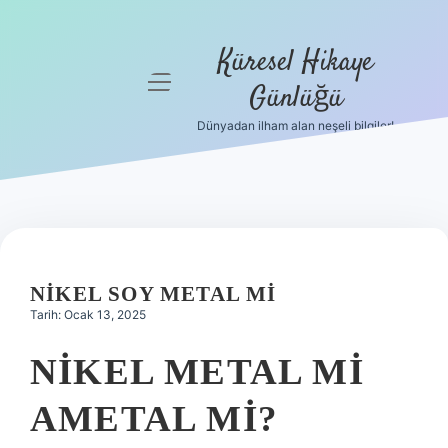
Küresel Hikaye
menüyü
Günlüğü
aç
Dünyadan ilham alan neşeli bilgiler!
Anasayfa
Gizlilik
Politikası
Yasal Uyarı
NIKEL SOY METAL MI
Hakkımızda
Tarih: Ocak 13, 2025
NIKEL METAL MI
AMETAL MI?