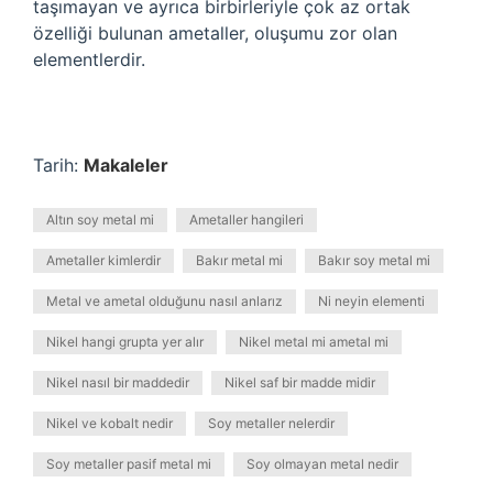
taşımayan ve ayrıca birbirleriyle çok az ortak
özelliği bulunan ametaller, oluşumu zor olan
elementlerdir.
Tarih:
Makaleler
Altın soy metal mi
Ametaller hangileri
Ametaller kimlerdir
Bakır metal mi
Bakır soy metal mi
Metal ve ametal olduğunu nasıl anlarız
Ni neyin elementi
Nikel hangi grupta yer alır
Nikel metal mi ametal mi
Nikel nasıl bir maddedir
Nikel saf bir madde midir
Nikel ve kobalt nedir
Soy metaller nelerdir
Soy metaller pasif metal mi
Soy olmayan metal nedir