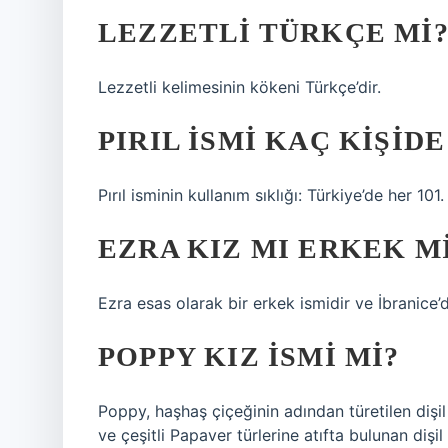
LEZZETLI TÜRKÇE MI
Lezzetli kelimesinin kökeni Türkçe’dir.
PIRIL ISMI KAÇ KIŞIDE
Pırıl isminin kullanım sıklığı: Türkiye’de her 101.
EZRA KIZ MI ERKEK M
Ezra esas olarak bir erkek ismidir ve İbranice’
POPPY KIZ ISMI MI?
Poppy, haşhaş çiçeğinin adından türetilen dişil
ve çeşitli Papaver türlerine atıfta bulunan dişil 