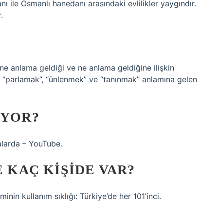
anı ile Osmanlı hanedanı arasındaki evlilikler yaygındır.
.
n ne anlama geldiği ve ne anlama geldiğine ilişkin
k”, “parlamak”, “ünlenmek” ve “tanınmak” anlamına gelen
IYOR?
malarda – YouTube.
E KAÇ KIŞIDE VAR?
isminin kullanım sıklığı: Türkiye’de her 101’inci.