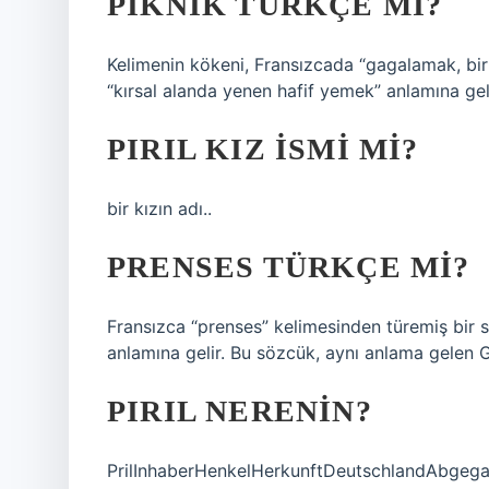
PIKNIK TÜRKÇE MI?
Kelimenin kökeni, Fransızcada “gagalamak, bir
“kırsal alanda yenen hafif yemek” anlamına gel
PIRIL KIZ ISMI MI?
bir kızın adı..
PRENSES TÜRKÇE MI?
Fransızca “prenses” kelimesinden türemiş bir s
anlamına gelir. Bu sözcük, aynı anlama gelen Ge
PIRIL NERENIN?
PrilInhaberHenkelHerkunftDeutschlandAbgeg