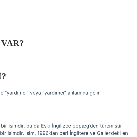
?
 VAR?
I?
de “yardımcı” veya “yardımcı” anlamına gelir.
 bir isimdir, bu da Eski İngilizce popæg’den türemiştir
bir isimdir. İsim, 1996’dan beri İngiltere ve Galler’deki en