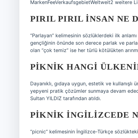
MarkenFeeVerkaufsgebietWeltweit2 weitere Li
PIRIL PIRIL INSAN NE
“Parlayan” kelimesinin sözlüklerdeki ilk anlam
gençliğinin önünde son derece parlak ve parlak
olan “çok temiz” ise her türlü kötülükten arınm
PIKNIK HANGI ÜLKENI
Dayanıklı, gıdaya uygun, estetik ve kullanışlı 
yepyeni pratik çözümler sunmaya devam edecek!
Sultan YILDIZ tarafından atıldı.
PIKNIK INGILIZCEDE 
“picnic” kelimesinin İngilizce-Türkçe sözlükteki