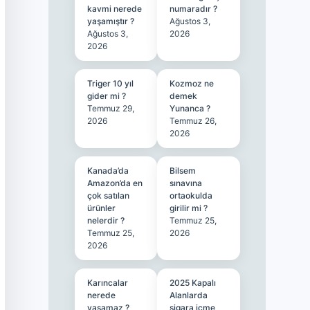
kavmi nerede
numaradır ?
yaşamıştır ?
Ağustos 3,
Ağustos 3,
2026
2026
Triger 10 yıl
Kozmoz ne
gider mi ?
demek
Temmuz 29,
Yunanca ?
2026
Temmuz 26,
2026
Kanada’da
Bilsem
Amazon’da en
sınavına
çok satılan
ortaokulda
ürünler
girilir mi ?
nelerdir ?
Temmuz 25,
Temmuz 25,
2026
2026
Karıncalar
2025 Kapalı
nerede
Alanlarda
yaşamaz ?
sigara içme