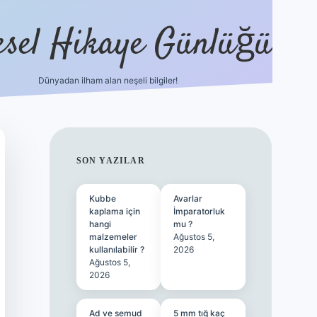
esel Hikaye Günlüğü
Dünyadan ilham alan neşeli bilgiler!
hiltonbet yeni giriş
betexper güvenilir mi
ele
SIDEBAR
SON YAZILAR
Kubbe
Avarlar
kaplama için
İmparatorluk
hangi
mu ?
malzemeler
Ağustos 5,
kullanılabilir ?
2026
Ağustos 5,
2026
Ad ve semud
5 mm tığ kaç