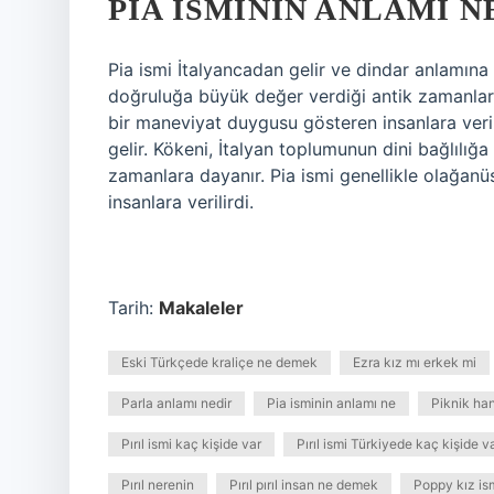
PIA ISMININ ANLAMI N
Pia ismi İtalyancadan gelir ve dindar anlamına 
doğruluğa büyük değer verdiği antik zamanlara
bir maneviyat duygusu gösteren insanlara veril
gelir. Kökeni, İtalyan toplumunun dini bağlılığ
zamanlara dayanır. Pia ismi genellikle olağan
insanlara verilirdi.
Tarih:
Makaleler
Eski Türkçede kraliçe ne demek
Ezra kız mı erkek mi
Parla anlamı nedir
Pia isminin anlamı ne
Piknik han
Pırıl ismi kaç kişide var
Pırıl ismi Türkiyede kaç kişide v
Pırıl nerenin
Pırıl pırıl insan ne demek
Poppy kız is