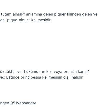
 tutam almak” anlamına gelen piquer fiilinden gelen ve
en “pique-nique” kelimesidir.
özcüktür ve “hükümdarın kızı veya prensin karısı”
ç Latince principessa kelimesinin dişil halidir.
angen1951Verwandte