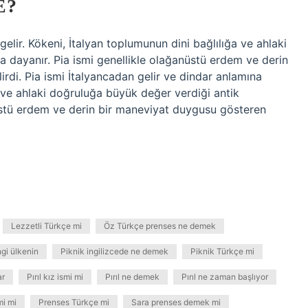
E?
gelir. Kökeni, İtalyan toplumunun dini bağlılığa ve ahlaki
 dayanır. Pia ismi genellikle olağanüstü erdem ve derin
irdi. Pia ismi İtalyancadan gelir ve dindar anlamına
a ve ahlaki doğruluğa büyük değer verdiği antik
üstü erdem ve derin bir maneviyat duygusu gösteren
Lezzetli Türkçe mi
Öz Türkçe prenses ne demek
gi ülkenin
Piknik ingilizcede ne demek
Piknik Türkçe mi
ar
Pırıl kız ismi mi
Pırıl ne demek
Pırıl ne zaman başlıyor
mi mi
Prenses Türkçe mi
Sara prenses demek mi