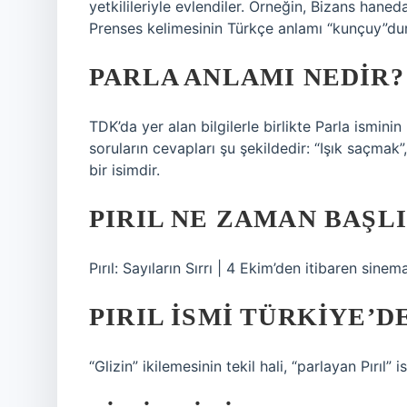
yetkilileriyle evlendiler. Örneğin, Bizans haned
Prenses kelimesinin Türkçe anlamı “kunçuy”dur
PARLA ANLAMI NEDIR?
TDK’da yer alan bilgilerle birlikte Parla ismini
soruların cevapları şu şekildedir: “Işık saçma
bir isimdir.
PIRIL NE ZAMAN BAŞL
Pırıl: Sayıların Sırrı | 4 Ekim’den itibaren sine
PIRIL ISMI TÜRKIYE’D
“Glizin” ikilemesinin tekil hali, “parlayan Pırıl” 