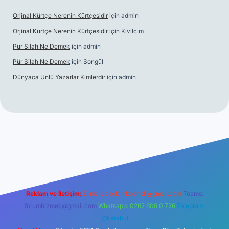
Orjinal Kürtçe Nerenin Kürtçesidir
için
admin
Orjinal Kürtçe Nerenin Kürtçesidir
için
Kıvılcım
Pür Silah Ne Demek
için
admin
Pür Silah Ne Demek
için
Songül
Dünyaca Ünlü Yazarlar Kimlerdir
için
admin
lexbetgiris.org
Reklam ve İletişim:
E-mail:
backlinkpaneli@gmail.com
Teams:
forumhizmeti@gmail.com
Whatsapp: 0262 606 0 726
Telegram:
@karabul