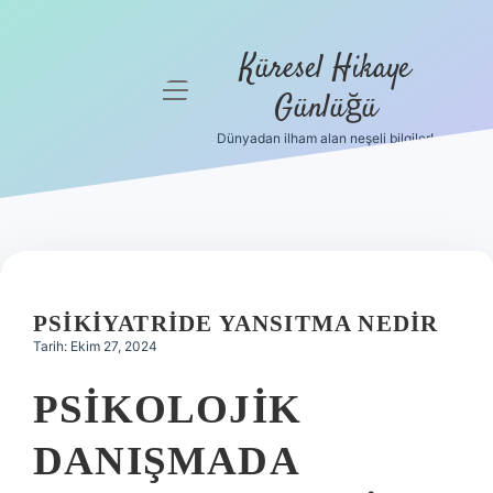
Küresel Hikaye
menüyü
Günlüğü
aç
Dünyadan ilham alan neşeli bilgiler!
Anasayfa
Gizlilik
Politikası
Yasal Uyarı
PSIKIYATRIDE YANSITMA NEDIR
Hakkımızda
Tarih: Ekim 27, 2024
PSIKOLOJIK
DANIŞMADA