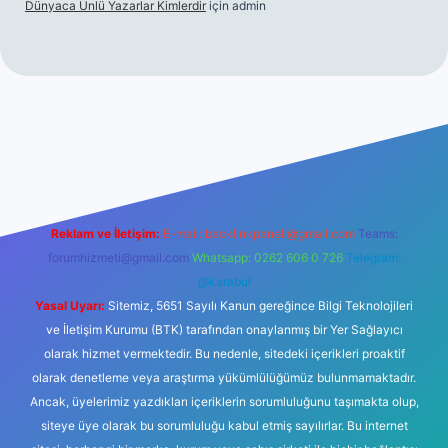
Dünyaca Ünlü Yazarlar Kimlerdir
için
admin
elexbetgiris.org
Reklam ve İletişim:
E-mail:
backlinkpaneli@gmail.com
Teams:
forumhizmeti@gmail.com
Whatsapp: 0262 606 0 726
Telegram:
@karabul
Yasal Uyarı:
Sitemiz, 5651 Sayılı Kanun gereğince Bilgi Teknolojileri
ve İletişim Kurumu (BTK) tarafından onaylanmış bir Yer Sağlayıcı
olarak hizmet vermektedir. Bu nedenle, sitedeki içerikleri proaktif
olarak denetleme veya araştırma yükümlülüğümüz bulunmamaktadır.
Ancak, üyelerimiz yazdıkları içeriklerin sorumluluğunu taşımakta olup,
siteye üye olarak bu sorumluluğu kabul etmiş sayılırlar. Bu internet