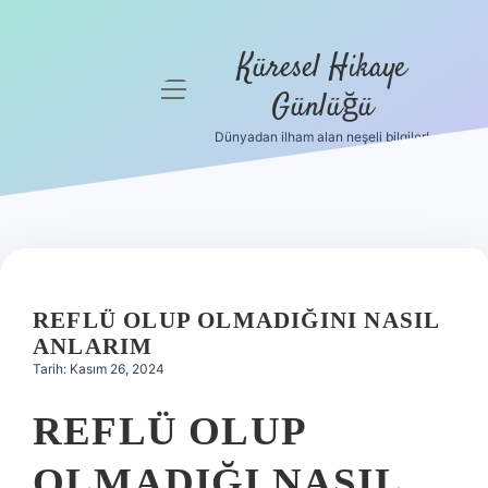
Küresel Hikaye
menüyü
Günlüğü
aç
Dünyadan ilham alan neşeli bilgiler!
Anasayfa
Gizlilik
Politikası
Yasal Uyarı
REFLÜ OLUP OLMADIĞINI NASIL
Hakkımızda
ANLARIM
Tarih: Kasım 26, 2024
REFLÜ OLUP
OLMADIĞI NASIL