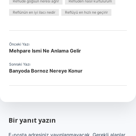
Reflüde göğsün neresi ağrır
Reflüden nasıl kurtulurum
Reflünün en iyi ilacı nedir
Reflüyü en hızlı ne geçirir
Önceki Yazı
Mehpare Ismi Ne Anlama Gelir
Sonraki Yazı
Banyoda Bornoz Nereye Konur
Bir yanıt yazın
E-posta adresiniz yayınlanmayacak.
Gerekli alanlar