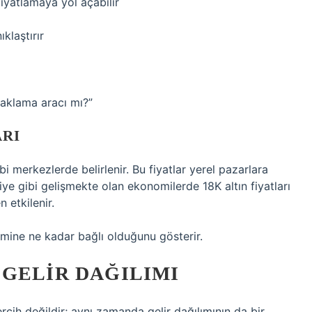
fiyatlamaya yol açabilir
klaştırır
saklama aracı mı?”
ARI
i merkezlerde belirlenir. Bu fiyatlar yerel pazarlara
iye gibi gelişmekte olan ekonomilerde 18K altın fiyatları
 etkilenir.
temine ne kadar bağlı olduğunu gösterir.
GELIR DAĞILIMI
rcih değildir; aynı zamanda gelir dağılımının da bir