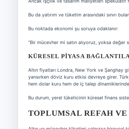
Ancak işçilik ve tasarım maliyetleri spekülatif 
Bu da yatırım ve tüketim arasındaki sınırı bulanı
Bu noktada ekonomi şu soruya odaklanır:
“Bir mücevher mi satın alıyoruz, yoksa değer 
KÜRESEL PIYASA BAĞLANTIL
Altın fiyatları Londra, New York ve Şanghay gib
yansırken döviz kuru etkisi devreye girer. Türk
hem dolar kuru hem de iç talep dinamiklerinden
Bu durum, yerel tüketicinin küresel finans sis
TOPLUMSAL REFAH VE 
Altın ve mücevher tüketimi yalnızca bireysel te