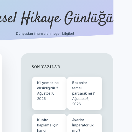
esel Hikaye Günlüğü
Dünyadan ilham alan neşeli bilgiler!
hiltonbet yeni giriş
betexper güvenilir mi
e
SIDEBAR
SON YAZILAR
Kil yemek ne
Bozonlar
eksikliğidir ?
temel
Ağustos 7,
parçacık mı ?
2026
Ağustos 6,
2026
Kubbe
Avarlar
kaplama için
İmparatorluk
hangi
mu ?