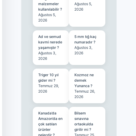
malzemeler
Ağustos 5,
kullanılabilir ?
2026
Ağustos 5,
2026
Ad ve semud
5 mm tığ kaç
kavmi nerede
numaradır ?
yaşamıştır ?
Ağustos 3,
Ağustos 3,
2026
2026
Triger 10 yıl
Kozmoz ne
gider mi ?
demek
Temmuz 29,
Yunanca ?
2026
Temmuz 26,
2026
Kanada’da
Bilsem
Amazon’da en
sınavına
çok satılan
ortaokulda
ürünler
girilir mi ?
nelerdir ?
Temmuz 25,