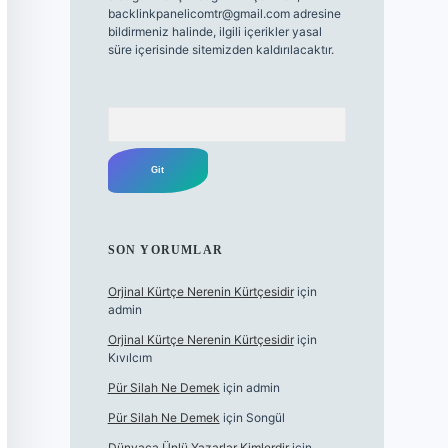
backlinkpanelicomtr@gmail.com
adresine
bildirmeniz halinde, ilgili içerikler yasal
süre içerisinde sitemizden kaldırılacaktır.
Arama
SON YORUMLAR
Orjinal Kürtçe Nerenin Kürtçesidir
için
admin
Orjinal Kürtçe Nerenin Kürtçesidir
için
Kıvılcım
Pür Silah Ne Demek
için
admin
Pür Silah Ne Demek
için
Songül
Dünyaca Ünlü Yazarlar Kimlerdir
için