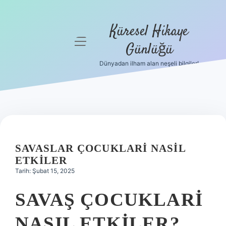
Küresel Hikaye
menüyü
Günlüğü
aç
Dünyadan ilham alan neşeli bilgiler!
Anasayfa
Gizlilik
Politikası
Yasal Uyarı
SAVASLAR ÇOCUKLARI NASIL
Hakkımızda
ETKILER
Tarih: Şubat 15, 2025
SAVAŞ ÇOCUKLARI
NASIL ETKILER?