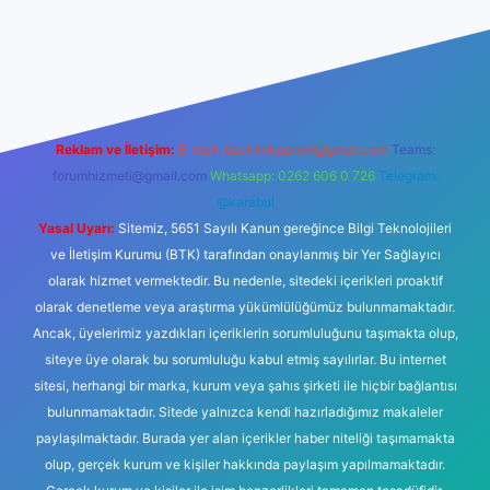
 mi
elexbetgiris.org
Reklam ve İletişim:
E-mail:
backlinkpaneli@gmail.com
Teams:
forumhizmeti@gmail.com
Whatsapp: 0262 606 0 726
Telegram:
@karabul
Yasal Uyarı:
Sitemiz, 5651 Sayılı Kanun gereğince Bilgi Teknolojileri
ve İletişim Kurumu (BTK) tarafından onaylanmış bir Yer Sağlayıcı
olarak hizmet vermektedir. Bu nedenle, sitedeki içerikleri proaktif
olarak denetleme veya araştırma yükümlülüğümüz bulunmamaktadır.
Ancak, üyelerimiz yazdıkları içeriklerin sorumluluğunu taşımakta olup,
siteye üye olarak bu sorumluluğu kabul etmiş sayılırlar. Bu internet
sitesi, herhangi bir marka, kurum veya şahıs şirketi ile hiçbir bağlantısı
bulunmamaktadır. Sitede yalnızca kendi hazırladığımız makaleler
paylaşılmaktadır. Burada yer alan içerikler haber niteliği taşımamakta
olup, gerçek kurum ve kişiler hakkında paylaşım yapılmamaktadır.