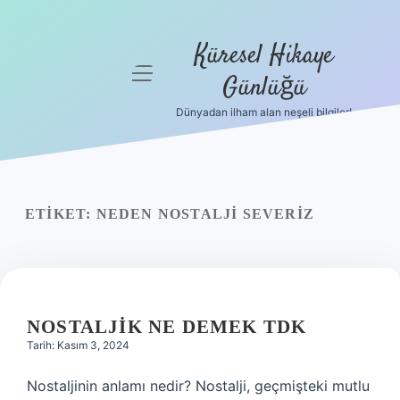
Küresel Hikaye
menüyü
Günlüğü
aç
Dünyadan ilham alan neşeli bilgiler!
Anasayfa
Gizlilik
Politikası
ETIKET:
NEDEN NOSTALJI SEVERIZ
Yasal Uyarı
Hakkımızda
NOSTALJIK NE DEMEK TDK
Tarih: Kasım 3, 2024
Nostaljinin anlamı nedir? Nostalji, geçmişteki mutlu