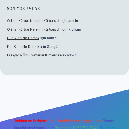
SON YORUMLAR
Orjinal Kürtçe Nerenin Kürtçesidir
için
admin
Orjinal Kürtçe Nerenin Kürtçesidir
için
Kıvılcım
Pür Silah Ne Demek
için
admin
Pür Silah Ne Demek
için
Songül
Dünyaca Ünlü Yazarlar Kimlerdir
için
admin
r güvenilir mi
elexbetgiris.org
Reklam ve İletişim:
E-mail:
backlinkpaneli@gmail.com
Teams:
forumhizmeti@gmail.com
Whatsapp: 0262 606 0 726
Telegram: