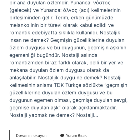
bir ana duyulan özlemdir. Yunanca: νόστος
(gelecek) ve Yunanca: ἄλγος (acı) kelimelerinin
birleşiminden gelir. Terim, erken günümüzde
melankolinin bir türevi olarak kabul edildi ve
romantik edebiyatta sıklıkla kullanıldı. Nostaljik
insan ne demek? Geçmişin güzelliklerine duyulan
özlem duygusu ve bu duygunun, geçmişin aşkının
egemenliği bugündür. Nostalji aslında
romantizmden biraz farklı olarak, belli bir yer ve
mekana duyulan özlem duygusu olarak da
anlaşılabilir. Nostaljik duygu ne demek? Nostalji
kelimesinin anlamı TDK Türkçe sözlükte “geçmişin
güzelliklerine duyulan özlem duygusu ve bu
duygunun egemen olması, geçmişe duyulan sevgi,
geçmişe duyulan aşk” olarak açıklanmaktadır.
Nostalji yapmak ne demek? Nostalji…
Nostaljik
Devamını okuyun
Yorum Bırak