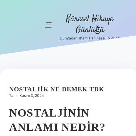
Küresel Hikaye
menüyü
Günlüğü
aç
Dünyadan ilham alan neşeli bilgiler!
Anasayfa
Gizlilik
Politikası
Yasal Uyarı
NOSTALJIK NE DEMEK TDK
Hakkımızda
Tarih: Kasım 3, 2024
NOSTALJININ
ANLAMI NEDIR?