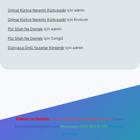
Orjinal Kürtçe Nerenin Kürtçesidir
için
admin
Orjinal Kürtçe Nerenin Kürtçesidir
için
Kıvılcım
Pür Silah Ne Demek
için
admin
Pür Silah Ne Demek
için
Songül
Dünyaca Ünlü Yazarlar Kimlerdir
için
admin
elexbetgiris.org
Reklam ve İletişim:
E-mail:
backlinkpaneli@gmail.com
Teams:
forumhizmeti@gmail.com
Whatsapp: 0262 606 0 726
Telegram:
@karabul