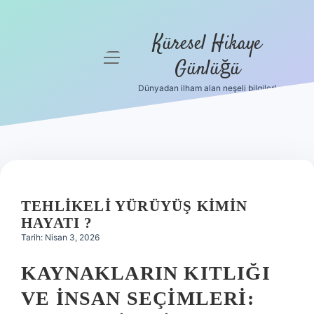
Küresel Hikaye
menüyü
Günlüğü
aç
Dünyadan ilham alan neşeli bilgiler!
Anasayfa
Gizlilik
Politikası
Yasal Uyarı
TEHLIKELI YÜRÜYÜŞ KIMIN
Hakkımızda
HAYATI ?
Tarih: Nisan 3, 2026
KAYNAKLARIN KITLIĞI
VE İNSAN SEÇIMLERI: