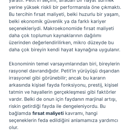
yaratır. Petit’in seçimi, sıradan bir hayat sürmek
yerine yüksek riskli bir performansla öne çıkmaktı.
Bu tercihin fırsat maliyeti, belki huzurlu bir yaşam,
belki ekonomik güvenlik ya da farklı kariyer
seçenekleriydi. Makroekonomide fırsat maliyeti
daha çok toplumun kaynaklarının dağılımı
üzerinden değerlendirilirken, mikro düzeyde bu
daha çok bireyin kendi hayat kaynağına uygulanır.
Ekonominin temel varsayımlarından biri, bireylerin
rasyonel davrandığıdır. Petit’in yürüyüşü dışarıdan
irrasyonel gibi görünebilir; ancak bu kararın
arkasında kişisel fayda fonksiyonu, prestij, kişisel
tatmin ve hayallerin gerçekleşmesi gibi faktörler
vardır. Belki de onun için faydanın marjinal artışı,
riskin getirdiği fayda ile dengeleniyordu. Bu
bağlamda
fırsat maliyeti
kavramı, hangi
seçeneklerin feda edildiğini anlamamıza yardımcı
olur.