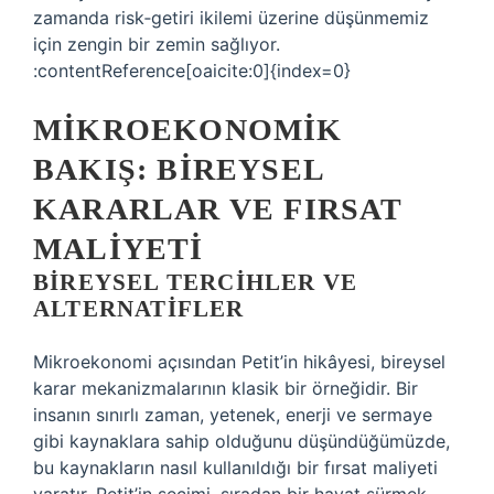
zamanda risk‑getiri ikilemi üzerine düşünmemiz
için zengin bir zemin sağlıyor.
:contentReference[oaicite:0]{index=0}
MIKROEKONOMIK
BAKIŞ: BIREYSEL
KARARLAR VE FIRSAT
MALIYETI
BIREYSEL TERCIHLER VE
ALTERNATIFLER
Mikroekonomi açısından Petit’in hikâyesi, bireysel
karar mekanizmalarının klasik bir örneğidir. Bir
insanın sınırlı zaman, yetenek, enerji ve sermaye
gibi kaynaklara sahip olduğunu düşündüğümüzde,
bu kaynakların nasıl kullanıldığı bir fırsat maliyeti