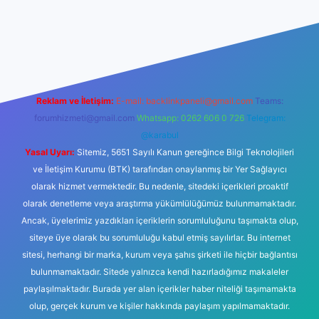
elexbetgiris.org
Reklam ve İletişim:
E-mail:
backlinkpaneli@gmail.com
Teams:
forumhizmeti@gmail.com
Whatsapp: 0262 606 0 726
Telegram:
@karabul
Yasal Uyarı:
Sitemiz, 5651 Sayılı Kanun gereğince Bilgi Teknolojileri
ve İletişim Kurumu (BTK) tarafından onaylanmış bir Yer Sağlayıcı
olarak hizmet vermektedir. Bu nedenle, sitedeki içerikleri proaktif
olarak denetleme veya araştırma yükümlülüğümüz bulunmamaktadır.
Ancak, üyelerimiz yazdıkları içeriklerin sorumluluğunu taşımakta olup,
siteye üye olarak bu sorumluluğu kabul etmiş sayılırlar. Bu internet
sitesi, herhangi bir marka, kurum veya şahıs şirketi ile hiçbir bağlantısı
bulunmamaktadır. Sitede yalnızca kendi hazırladığımız makaleler
paylaşılmaktadır. Burada yer alan içerikler haber niteliği taşımamakta
olup, gerçek kurum ve kişiler hakkında paylaşım yapılmamaktadır.