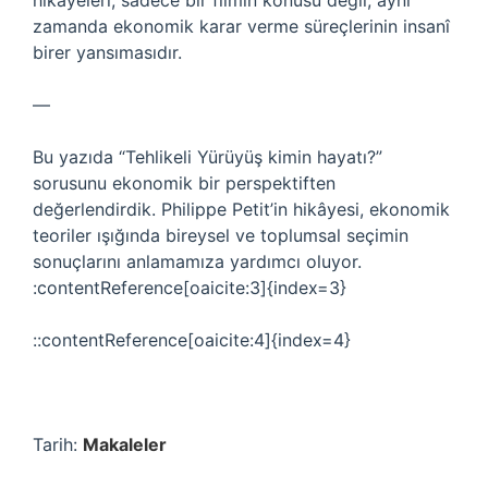
hikâyeleri, sadece bir filmin konusu değil, aynı
zamanda ekonomik karar verme süreçlerinin insanî
birer yansımasıdır.
—
Bu yazıda “Tehlikeli Yürüyüş kimin hayatı?”
sorusunu ekonomik bir perspektiften
değerlendirdik. Philippe Petit’in hikâyesi, ekonomik
teoriler ışığında bireysel ve toplumsal seçimin
sonuçlarını anlamamıza yardımcı oluyor.
:contentReference[oaicite:3]{index=3}
::contentReference[oaicite:4]{index=4}
Tarih:
Makaleler