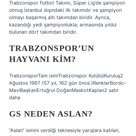
Trabzonspor Futbol Takımı, Süper Lig’de şampiyon
olmuş İstanbul dışındaki ilk takımdır ve şampiyon
olmayı başarmış altı takımdan biridir. Ayrıca,
kazandığı yedi şampiyonlukla; armasında yıldız
bulunan dört takımdan biridir.
TRABZONSPOR’UN
HAYVANI KIM?
TrabzonsporTam isimTrabzonspor KulübüKuruluş2
Ağustos 1967 (57 yıl, 162 gün önce.)RenklerBordo-
MaviBaşkanErtuğrul DoğanMaskotKaplan2 satır
daha
GS NEDEN ASLAN?
“Aslan“ ismini verdiği teknesiyle yarışlara katılan,