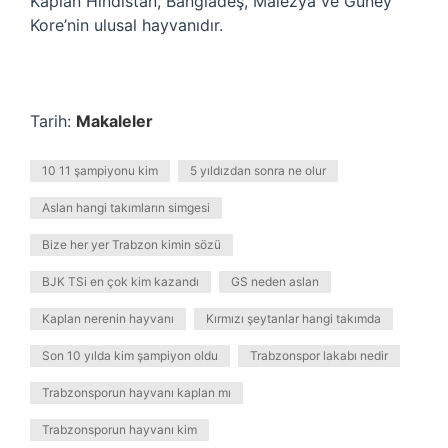
Kaplan Hindistan, Bangladeş, Malezya ve Güney
Kore’nin ulusal hayvanıdır.
Tarih:
Makaleler
10 11 şampiyonu kim
5 yıldızdan sonra ne olur
Aslan hangi takımların simgesi
Bize her yer Trabzon kimin sözü
BJK TSi en çok kim kazandı
GS neden aslan
Kaplan nerenin hayvanı
Kırmızı şeytanlar hangi takımda
Son 10 yılda kim şampiyon oldu
Trabzonspor lakabı nedir
Trabzonsporun hayvanı kaplan mı
Trabzonsporun hayvanı kim