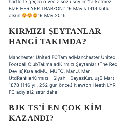
harflerle geçen o veciz sözü soyler “farketmez
BİZE HER YER TRABZON.” 19 Mayıs 1919 kutlu
olsun
19 May 2016
KIRMIZI ŞEYTANLAR
HANGI TAKIMDA?
Manchester United FCTam adManchester United
Football ClubTakma adKırmızı Şeytanlar (The Red
Devils)Kısa adMU, MUFC, ManU, Man
UtdRenklerKırmızı – Siyah – BeyazKuruluş5 Mart
1878 (146 yıl, 252 gün önce.) Newton Heath LYR
FC adıyla12 satır daha
BJK TS’I EN ÇOK KIM
KAZANDI?