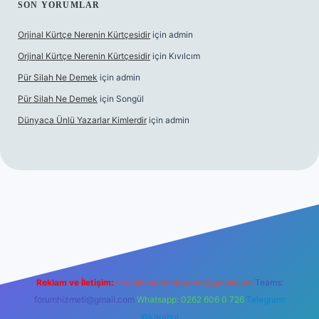
SON YORUMLAR
Orjinal Kürtçe Nerenin Kürtçesidir
için
admin
Orjinal Kürtçe Nerenin Kürtçesidir
için
Kıvılcım
Pür Silah Ne Demek
için
admin
Pür Silah Ne Demek
için
Songül
Dünyaca Ünlü Yazarlar Kimlerdir
için
admin
i
elexbetgiris.org
Reklam ve İletişim:
E-mail:
backlinkpaneli@gmail.com
Teams:
forumhizmeti@gmail.com
Whatsapp: 0262 606 0 726
Telegram:
@karabul