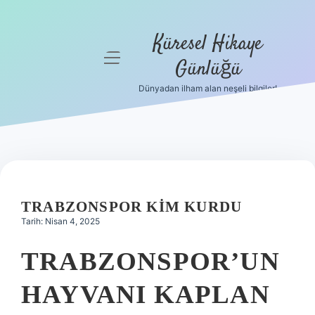
Küresel Hikaye
menüyü
Günlüğü
aç
Dünyadan ilham alan neşeli bilgiler!
Anasayfa
Gizlilik
Politikası
Yasal Uyarı
TRABZONSPOR KIM KURDU
Hakkımızda
Tarih: Nisan 4, 2025
TRABZONSPOR’UN
HAYVANI KAPLAN