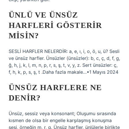
ÜNLÜ VE ÜNSÜZ
HARFLERI GÖSTERIR
MISIN?
SESLİ HARFLER NELERDİR: a, e, ı, i, o, ö, u, ü? Sesli
ve ünsüz harfler. Ünsüzler (ünsüzler): b, c, ç, d, f, g,
ğ, h, j, k, l, m, n, p, r, s, ş, t, v, y, z. Sert ünsüzler: ç,
f, h, k, p, s, ş, t .Daha fazla makale…•1 Mayıs 2024
ÜNSÜZ HARFLERE NE
DENIR?
Ünsüz, sessiz veya konsonant; Oluşumu sırasında
kısmen de olsa bir engelle karşılaşmış konuşma
sesi, örneğin m, r, g. Ünsüz harfler, ünlülerle birlikte