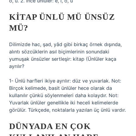
o, u. 2. İnce ünlüler: e, i, ö, ü
KITAP ÜNLÜ MÜ ÜNSÜZ
MÜ?
Dilimizde hac, şad, yâd gibi birkaç örnek dışında,
alıntı sözcüklerin asıl biçimlerinin sonundaki
yumuşak ünsüzler sertleşir: kitap (
Ünlüler kaça
ayrılır?
1- Ünlü harfleri ikiye ayrılır: düz ve yuvarlak. Not:
Birçok kelimede, basit ünlüler hece olarak da
kullanılır çünkü söylenmeleri daha kolaydır. Not:
Yuvarlak ünlüler genellikle iki heceli kelimelerde
görülür. Türkçede, noktalarla yazılan üç ünlü vardır.
DÜNYADA EN ÇOK