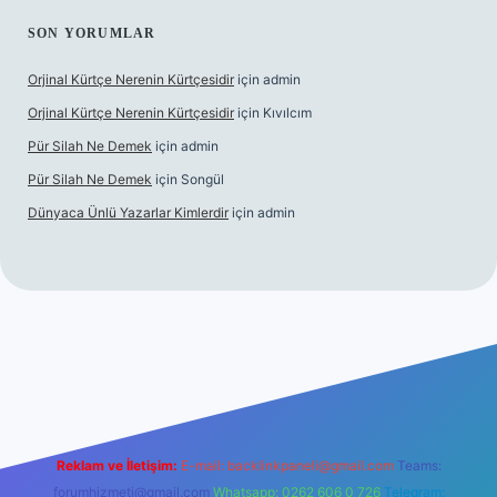
SON YORUMLAR
Orjinal Kürtçe Nerenin Kürtçesidir
için
admin
Orjinal Kürtçe Nerenin Kürtçesidir
için
Kıvılcım
Pür Silah Ne Demek
için
admin
Pür Silah Ne Demek
için
Songül
Dünyaca Ünlü Yazarlar Kimlerdir
için
admin
elexbetgiris.org
Reklam ve İletişim:
E-mail:
backlinkpaneli@gmail.com
Teams:
forumhizmeti@gmail.com
Whatsapp: 0262 606 0 726
Telegram: