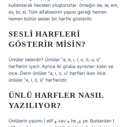
kullanılarak heceleri oluştururlar: örneğin de, le, em,
es, bi, si. Türk alfabesinin yapısı gereği hemen
hemen bütün sesler bir harfle gösterilir.
SESLI HARFLERI
GÖSTERIR MISIN?
Ünlüler nelerdir? Ünlüler “a, e, ı, i, o, ö, u, ü”
harflerini içerir. Ayrıca iki gruba ayrılırlar: kalın ve
ince. Derin ünlüler “a, ı, o, u” harfleri iken ince
ünlüler “e, i, ö, ü” harfleridir.
ÜNLÜ HARFLER NASIL
YAZILIYOR?
Ünlülerin yazımı ﺍ elif و vav ه he ی ye. Bunlardan ﺍ