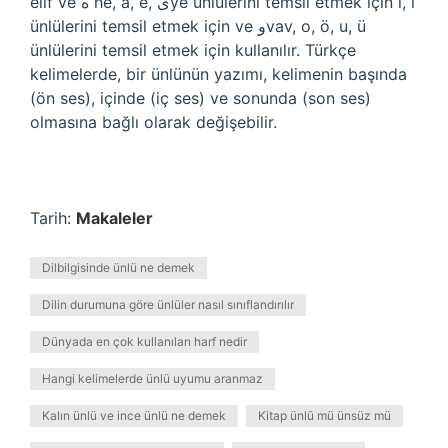
elif ve ه he, a, e, یye ünlülerini temsil etmek için i, i
ünlülerini temsil etmek için ve وvav, o, ö, u, ü
ünlülerini temsil etmek için kullanılır. Türkçe
kelimelerde, bir ünlünün yazımı, kelimenin başında
(ön ses), içinde (iç ses) ve sonunda (son ses)
olmasına bağlı olarak değişebilir.
Tarih:
Makaleler
Dilbilgisinde ünlü ne demek
Dilin durumuna göre ünlüler nasıl sınıflandırılır
Dünyada en çok kullanılan harf nedir
Hangi kelimelerde ünlü uyumu aranmaz
Kalın ünlü ve ince ünlü ne demek
Kitap ünlü mü ünsüz mü