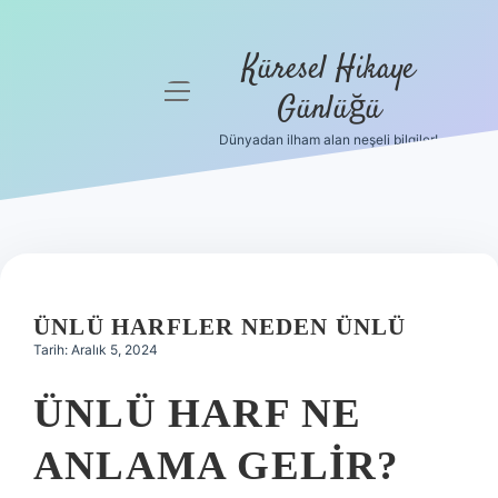
Küresel Hikaye
menüyü
Günlüğü
aç
Dünyadan ilham alan neşeli bilgiler!
Anasayfa
Gizlilik
Politikası
Yasal Uyarı
ÜNLÜ HARFLER NEDEN ÜNLÜ
Hakkımızda
Tarih: Aralık 5, 2024
ÜNLÜ HARF NE
ANLAMA GELIR?