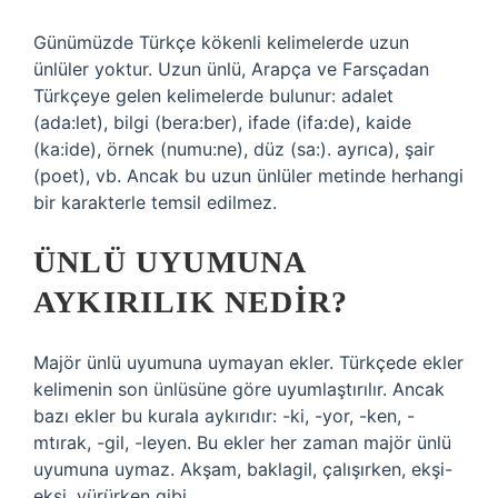
Günümüzde Türkçe kökenli kelimelerde uzun
ünlüler yoktur. Uzun ünlü, Arapça ve Farsçadan
Türkçeye gelen kelimelerde bulunur: adalet
(ada:let), bilgi (bera:ber), ifade (ifa:de), kaide
(ka:ide), örnek (numu:ne), düz (sa:). ayrıca), şair
(poet), vb. Ancak bu uzun ünlüler metinde herhangi
bir karakterle temsil edilmez.
ÜNLÜ UYUMUNA
AYKIRILIK NEDIR?
Majör ünlü uyumuna uymayan ekler. Türkçede ekler
kelimenin son ünlüsüne göre uyumlaştırılır. Ancak
bazı ekler bu kurala aykırıdır: -ki, -yor, -ken, -
mtırak, -gil, -leyen. Bu ekler her zaman majör ünlü
uyumuna uymaz. Akşam, baklagil, çalışırken, ekşi-
ekşi, yürürken gibi.