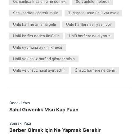
Osmanlıca kısa ünlü ne demek
Sert ünlüler nelerdir
Sesli harfleri gösterir misin
Türkçede uzun ünlü var mıdır
Ünlü harf ne anlama gelir
Ünlü harfler nasıl yazılıyor
Ünlü harfler neden ünlüdür
Ünlü harflere ne diyoruz
Ünlü uyumuna aykırılık nedir
Ünlü ve ünsüz harfleri gösterir misin
Ünlü ve ünsüz nasıl ayırt edilir
Ünsüz harflere ne denir
Önceki Yazı
Sahil Güvenlik Msü Kaç Puan
Sonraki Yazı
Berber Olmak Için Ne Yapmak Gerekir