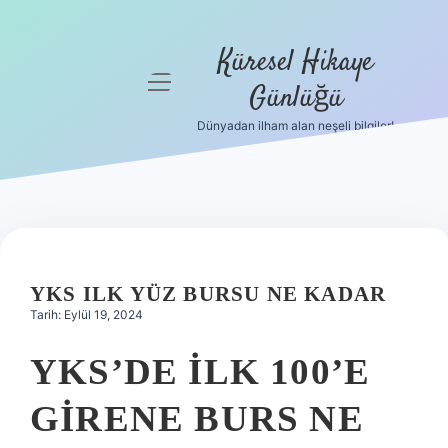
Küresel Hikaye
menüyü
Günlüğü
aç
Dünyadan ilham alan neşeli bilgiler!
Anasayfa
Gizlilik
Politikası
Yasal Uyarı
YKS ILK YÜZ BURSU NE KADAR
Hakkımızda
Tarih: Eylül 19, 2024
YKS’DE ILK 100’E
GIRENE BURS NE