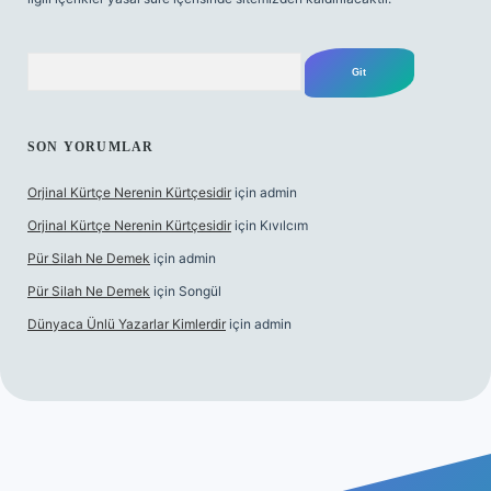
Arama
SON YORUMLAR
Orjinal Kürtçe Nerenin Kürtçesidir
için
admin
Orjinal Kürtçe Nerenin Kürtçesidir
için
Kıvılcım
Pür Silah Ne Demek
için
admin
Pür Silah Ne Demek
için
Songül
Dünyaca Ünlü Yazarlar Kimlerdir
için
admin
lexbetgiris.org