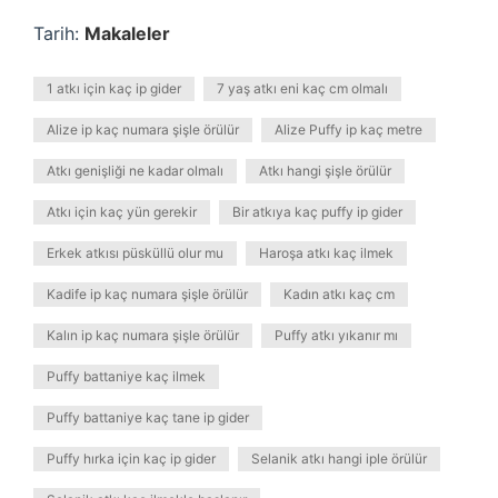
Tarih:
Makaleler
1 atkı için kaç ip gider
7 yaş atkı eni kaç cm olmalı
Alize ip kaç numara şişle örülür
Alize Puffy ip kaç metre
Atkı genişliği ne kadar olmalı
Atkı hangi şişle örülür
Atkı için kaç yün gerekir
Bir atkıya kaç puffy ip gider
Erkek atkısı püsküllü olur mu
Haroşa atkı kaç ilmek
Kadife ip kaç numara şişle örülür
Kadın atkı kaç cm
Kalın ip kaç numara şişle örülür
Puffy atkı yıkanır mı
Puffy battaniye kaç ilmek
Puffy battaniye kaç tane ip gider
Puffy hırka için kaç ip gider
Selanik atkı hangi iple örülür