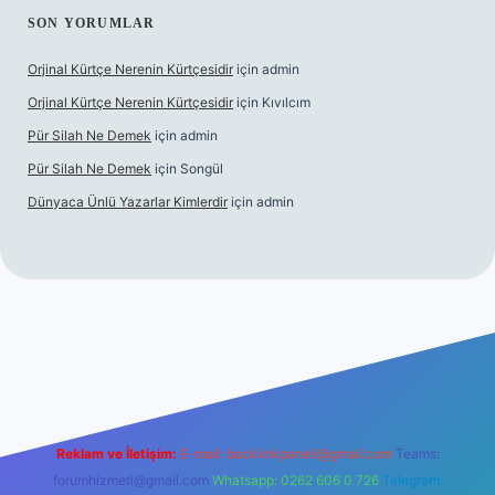
SON YORUMLAR
Orjinal Kürtçe Nerenin Kürtçesidir
için
admin
Orjinal Kürtçe Nerenin Kürtçesidir
için
Kıvılcım
Pür Silah Ne Demek
için
admin
Pür Silah Ne Demek
için
Songül
Dünyaca Ünlü Yazarlar Kimlerdir
için
admin
elexbetgiris.org
Reklam ve İletişim:
E-mail:
backlinkpaneli@gmail.com
Teams:
forumhizmeti@gmail.com
Whatsapp: 0262 606 0 726
Telegram: