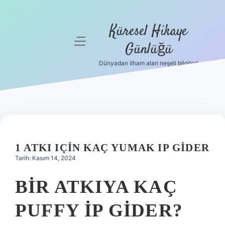
Küresel Hikaye
menüyü
Günlüğü
aç
Dünyadan ilham alan neşeli bilgiler!
Anasayfa
Gizlilik
Politikası
Yasal Uyarı
1 ATKI IÇIN KAÇ YUMAK IP GIDER
Hakkımızda
Tarih: Kasım 14, 2024
BIR ATKIYA KAÇ
PUFFY IP GIDER?