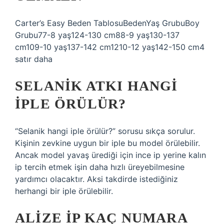
Carter’s Easy Beden TablosuBedenYaş GrubuBoy
Grubu77-8 yaş124-130 cm88-9 yaş130-137
cm109-10 yaş137-142 cm1210-12 yaş142-150 cm4
satır daha
SELANIK ATKI HANGI
IPLE ÖRÜLÜR?
“Selanik hangi iple örülür?” sorusu sıkça sorulur.
Kişinin zevkine uygun bir iple bu model örülebilir.
Ancak model yavaş ürediği için ince ip yerine kalın
ip tercih etmek işin daha hızlı üreyebilmesine
yardımcı olacaktır. Aksi takdirde istediğiniz
herhangi bir iple örülebilir.
ALIZE IP KAÇ NUMARA