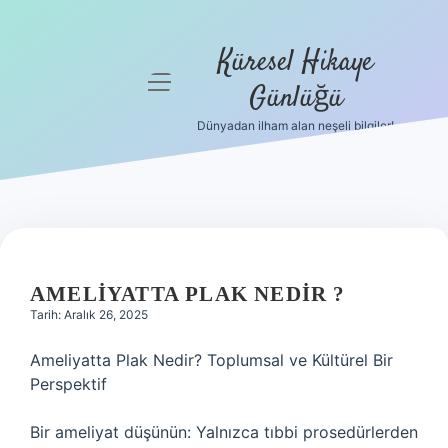
Küresel Hikaye
menüyü
Günlüğü
aç
Dünyadan ilham alan neşeli bilgiler!
Anasayfa
Gizlilik
Politikası
Yasal Uyarı
AMELIYATTA PLAK NEDIR ?
Hakkımızda
Tarih: Aralık 26, 2025
Ameliyatta Plak Nedir? Toplumsal ve Kültürel Bir
Perspektif
Bir ameliyat düşünün: Yalnızca tıbbi prosedürlerden