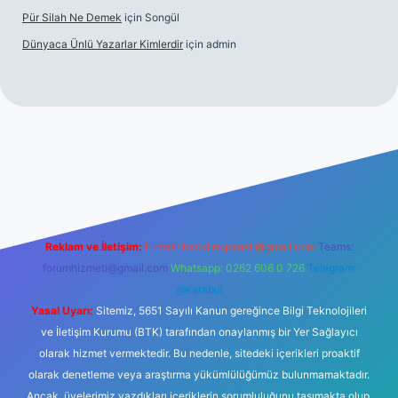
Pür Silah Ne Demek
için
Songül
Dünyaca Ünlü Yazarlar Kimlerdir
için
admin
r mi
elexbetgiris.org
Reklam ve İletişim:
E-mail:
backlinkpaneli@gmail.com
Teams:
forumhizmeti@gmail.com
Whatsapp: 0262 606 0 726
Telegram:
@karabul
Yasal Uyarı:
Sitemiz, 5651 Sayılı Kanun gereğince Bilgi Teknolojileri
ve İletişim Kurumu (BTK) tarafından onaylanmış bir Yer Sağlayıcı
olarak hizmet vermektedir. Bu nedenle, sitedeki içerikleri proaktif
olarak denetleme veya araştırma yükümlülüğümüz bulunmamaktadır.
Ancak, üyelerimiz yazdıkları içeriklerin sorumluluğunu taşımakta olup,