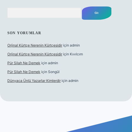
Arama
SON YORUMLAR
Orjinal Kürtçe Nerenin Kürtçesidir
için
admin
Orjinal Kürtçe Nerenin Kürtçesidir
için
Kıvılcım
Pür Silah Ne Demek
için
admin
Pür Silah Ne Demek
için
Songül
Dünyaca Ünlü Yazarlar Kimlerdir
için
admin
r mi
elexbetgiris.org