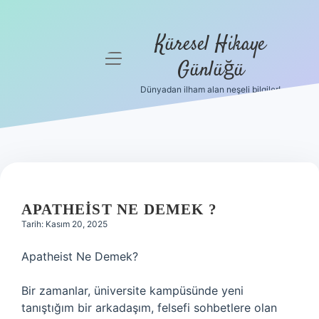
Küresel Hikaye
menüyü
Günlüğü
aç
Dünyadan ilham alan neşeli bilgiler!
Anasayfa
Gizlilik
Politikası
Yasal Uyarı
APATHEIST NE DEMEK ?
Hakkımızda
Tarih: Kasım 20, 2025
Apatheist Ne Demek?
Bir zamanlar, üniversite kampüsünde yeni
tanıştığım bir arkadaşım, felsefi sohbetlere olan