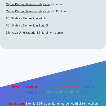
Orjinal Kürtçe Nerenin Kürtçesidir
için
admin
Orjinal Kürtçe Nerenin Kürtçesidir
için
Kıvılcım
Pür Silah Ne Demek
için
admin
Pür Silah Ne Demek
için
Songül
Dünyaca Ünlü Yazarlar Kimlerdir
için
admin
r mi
elexbetgiris.org
Reklam ve İletişim:
E-mail:
backlinkpaneli@gmail.com
Teams:
forumhizmeti@gmail.com
Whatsapp: 0262 606 0 726
Telegram:
@karabul
Yasal Uyarı:
Sitemiz, 5651 Sayılı Kanun gereğince Bilgi Teknolojileri