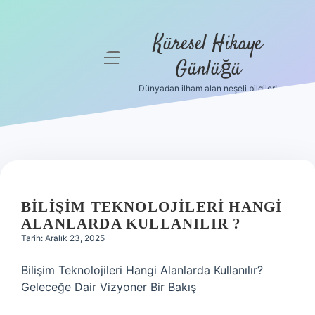
Küresel Hikaye
menüyü
Günlüğü
aç
Dünyadan ilham alan neşeli bilgiler!
Anasayfa
Gizlilik
Politikası
Yasal Uyarı
BILIŞIM TEKNOLOJILERI HANGI
Hakkımızda
ALANLARDA KULLANILIR ?
Tarih: Aralık 23, 2025
Bilişim Teknolojileri Hangi Alanlarda Kullanılır?
Geleceğe Dair Vizyoner Bir Bakış