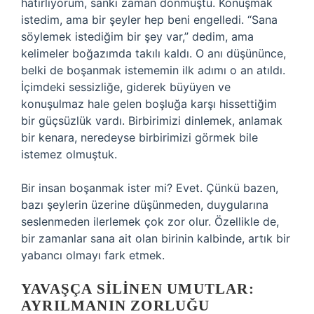
hatırlıyorum, sanki zaman donmuştu. Konuşmak
istedim, ama bir şeyler hep beni engelledi. “Sana
söylemek istediğim bir şey var,” dedim, ama
kelimeler boğazımda takılı kaldı. O anı düşününce,
belki de boşanmak istememin ilk adımı o an atıldı.
İçimdeki sessizliğe, giderek büyüyen ve
konuşulmaz hale gelen boşluğa karşı hissettiğim
bir güçsüzlük vardı. Birbirimizi dinlemek, anlamak
bir kenara, neredeyse birbirimizi görmek bile
istemez olmuştuk.
Bir insan boşanmak ister mi? Evet. Çünkü bazen,
bazı şeylerin üzerine düşünmeden, duygularına
seslenmeden ilerlemek çok zor olur. Özellikle de,
bir zamanlar sana ait olan birinin kalbinde, artık bir
yabancı olmayı fark etmek.
YAVAŞÇA SILINEN UMUTLAR:
AYRILMANIN ZORLUĞU