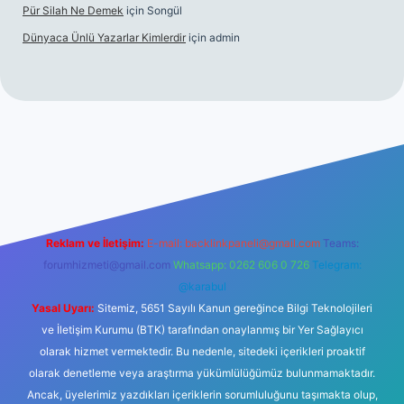
Pür Silah Ne Demek
için
Songül
Dünyaca Ünlü Yazarlar Kimlerdir
için
admin
r mi
elexbetgiris.org
Reklam ve İletişim:
E-mail:
backlinkpaneli@gmail.com
Teams:
forumhizmeti@gmail.com
Whatsapp: 0262 606 0 726
Telegram:
@karabul
Yasal Uyarı:
Sitemiz, 5651 Sayılı Kanun gereğince Bilgi Teknolojileri
ve İletişim Kurumu (BTK) tarafından onaylanmış bir Yer Sağlayıcı
olarak hizmet vermektedir. Bu nedenle, sitedeki içerikleri proaktif
olarak denetleme veya araştırma yükümlülüğümüz bulunmamaktadır.
Ancak, üyelerimiz yazdıkları içeriklerin sorumluluğunu taşımakta olup,