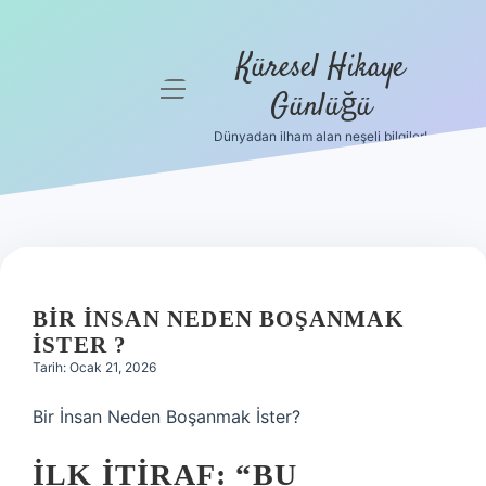
Küresel Hikaye
menüyü
Günlüğü
aç
Dünyadan ilham alan neşeli bilgiler!
Anasayfa
Gizlilik
Politikası
Yasal Uyarı
BIR INSAN NEDEN BOŞANMAK
Hakkımızda
ISTER ?
Tarih: Ocak 21, 2026
Bir İnsan Neden Boşanmak İster?
İLK İTIRAF: “BU