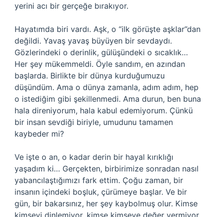
yerini acı bir gerçeğe bırakıyor.
Hayatımda biri vardı. Aşk, o “ilk görüşte aşklar”dan
değildi. Yavaş yavaş büyüyen bir sevdaydı.
Gözlerindeki o derinlik, gülüşündeki o sıcaklık…
Her şey mükemmeldi. Öyle sandım, en azından
başlarda. Birlikte bir dünya kurduğumuzu
düşündüm. Ama o dünya zamanla, adım adım, hep
o istediğim gibi şekillenmedi. Ama durun, ben buna
hala direniyorum, hala kabul edemiyorum. Çünkü
bir insan sevdiği biriyle, umudunu tamamen
kaybeder mi?
Ve işte o an, o kadar derin bir hayal kırıklığı
yaşadım ki… Gerçekten, birbirimize sonradan nasıl
yabancılaştığımızı fark ettim. Çoğu zaman, bir
insanın içindeki boşluk, çürümeye başlar. Ve bir
gün, bir bakarsınız, her şey kaybolmuş olur. Kimse
kimseyi dinlemiyor, kimse kimseye değer vermiyor.