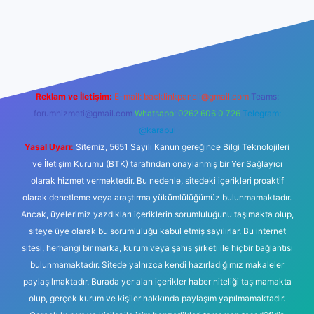
mi
elexbetgiris.org
Reklam ve İletişim:
E-mail:
backlinkpaneli@gmail.com
Teams:
forumhizmeti@gmail.com
Whatsapp: 0262 606 0 726
Telegram:
@karabul
Yasal Uyarı:
Sitemiz, 5651 Sayılı Kanun gereğince Bilgi Teknolojileri
ve İletişim Kurumu (BTK) tarafından onaylanmış bir Yer Sağlayıcı
olarak hizmet vermektedir. Bu nedenle, sitedeki içerikleri proaktif
olarak denetleme veya araştırma yükümlülüğümüz bulunmamaktadır.
Ancak, üyelerimiz yazdıkları içeriklerin sorumluluğunu taşımakta olup,
siteye üye olarak bu sorumluluğu kabul etmiş sayılırlar. Bu internet
sitesi, herhangi bir marka, kurum veya şahıs şirketi ile hiçbir bağlantısı
bulunmamaktadır. Sitede yalnızca kendi hazırladığımız makaleler
paylaşılmaktadır. Burada yer alan içerikler haber niteliği taşımamakta
olup, gerçek kurum ve kişiler hakkında paylaşım yapılmamaktadır.