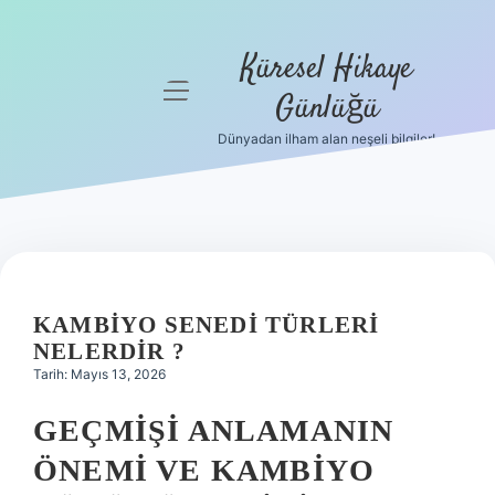
Küresel Hikaye
menüyü
Günlüğü
aç
Dünyadan ilham alan neşeli bilgiler!
Anasayfa
Gizlilik
Politikası
Yasal Uyarı
KAMBIYO SENEDI TÜRLERI
Hakkımızda
NELERDIR ?
Tarih: Mayıs 13, 2026
GEÇMIŞI ANLAMANIN
ÖNEMI VE KAMBIYO