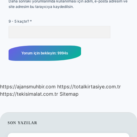
Daha sonraki yorumlarımda kullanılması için adım, e-posta adresim ve
site adresim bu tarayıcıya kaydedilsin.
9 - 5 kaçtır?
*
https://ajansmuhbir.com
https://totalkirtasiye.com.tr
https://tekisimalat.com.tr
Sitemap
SIDEBAR
SON YAZILAR