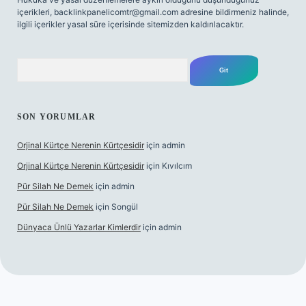
içerikleri,
backlinkpanelicomtr@gmail.com
adresine bildirmeniz halinde,
ilgili içerikler yasal süre içerisinde sitemizden kaldırılacaktır.
Arama
SON YORUMLAR
Orjinal Kürtçe Nerenin Kürtçesidir
için
admin
Orjinal Kürtçe Nerenin Kürtçesidir
için
Kıvılcım
Pür Silah Ne Demek
için
admin
Pür Silah Ne Demek
için
Songül
Dünyaca Ünlü Yazarlar Kimlerdir
için
admin