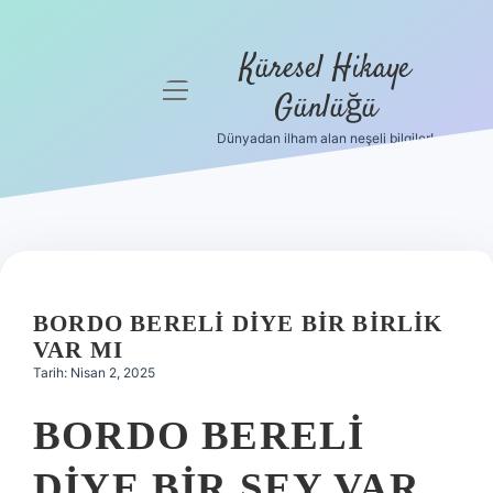
Küresel Hikaye
menüyü
Günlüğü
aç
Dünyadan ilham alan neşeli bilgiler!
Anasayfa
Gizlilik
Politikası
Yasal Uyarı
BORDO BERELI DIYE BIR BIRLIK
Hakkımızda
VAR MI
Tarih: Nisan 2, 2025
BORDO BERELI
DIYE BIR ŞEY VAR