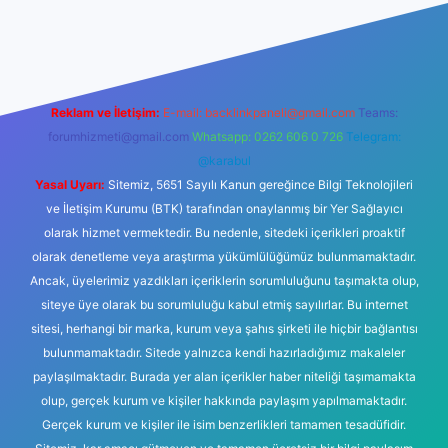
mi
elexbetgiris.org
Reklam ve İletişim:
E-mail:
backlinkpaneli@gmail.com
Teams:
forumhizmeti@gmail.com
Whatsapp: 0262 606 0 726
Telegram:
@karabul
Yasal Uyarı:
Sitemiz, 5651 Sayılı Kanun gereğince Bilgi Teknolojileri
ve İletişim Kurumu (BTK) tarafından onaylanmış bir Yer Sağlayıcı
olarak hizmet vermektedir. Bu nedenle, sitedeki içerikleri proaktif
olarak denetleme veya araştırma yükümlülüğümüz bulunmamaktadır.
Ancak, üyelerimiz yazdıkları içeriklerin sorumluluğunu taşımakta olup,
siteye üye olarak bu sorumluluğu kabul etmiş sayılırlar. Bu internet
sitesi, herhangi bir marka, kurum veya şahıs şirketi ile hiçbir bağlantısı
bulunmamaktadır. Sitede yalnızca kendi hazırladığımız makaleler
paylaşılmaktadır. Burada yer alan içerikler haber niteliği taşımamakta
olup, gerçek kurum ve kişiler hakkında paylaşım yapılmamaktadır.
Gerçek kurum ve kişiler ile isim benzerlikleri tamamen tesadüfidir.