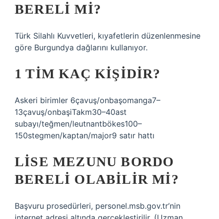
BERELI MI?
Türk Silahlı Kuvvetleri, kıyafetlerin düzenlenmesine
göre Burgundya dağlarını kullanıyor.
1 TIM KAÇ KIŞIDIR?
Askeri birimler 6çavuş/onbaşomanga7–
13çavuş/onbaşiTakm30–40ast
subayı/teğmen/leutnantbökes100–
150stegmen/kaptan/major9 satır hattı
LISE MEZUNU BORDO
BERELI OLABILIR MI?
Başvuru prosedürleri, personel.msb.gov.tr’nin
internet adresi altında gerçekleştirilir. (Uzman