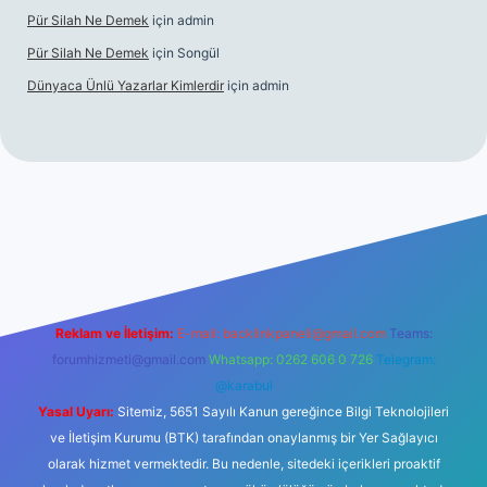
Pür Silah Ne Demek
için
admin
Pür Silah Ne Demek
için
Songül
Dünyaca Ünlü Yazarlar Kimlerdir
için
admin
enilir mi
elexbetgiris.org
Reklam ve İletişim:
E-mail:
backlinkpaneli@gmail.com
Teams:
forumhizmeti@gmail.com
Whatsapp: 0262 606 0 726
Telegram:
@karabul
Yasal Uyarı:
Sitemiz, 5651 Sayılı Kanun gereğince Bilgi Teknolojileri
ve İletişim Kurumu (BTK) tarafından onaylanmış bir Yer Sağlayıcı
olarak hizmet vermektedir. Bu nedenle, sitedeki içerikleri proaktif