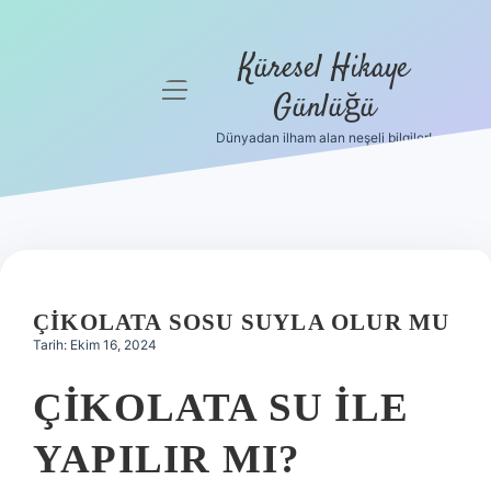
Küresel Hikaye
menüyü
Günlüğü
aç
Dünyadan ilham alan neşeli bilgiler!
Anasayfa
Gizlilik
Politikası
Yasal Uyarı
ÇIKOLATA SOSU SUYLA OLUR MU
Hakkımızda
Tarih: Ekim 16, 2024
ÇIKOLATA SU ILE
YAPILIR MI?