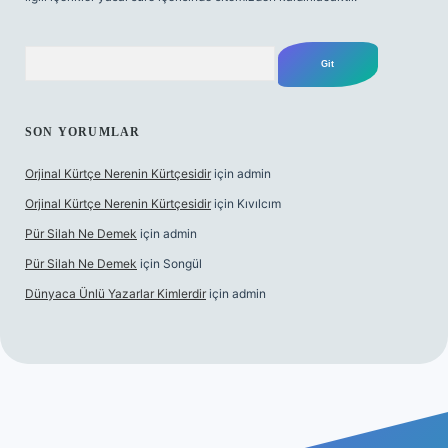
Arama
SON YORUMLAR
Orjinal Kürtçe Nerenin Kürtçesidir
için
admin
Orjinal Kürtçe Nerenin Kürtçesidir
için
Kıvılcım
Pür Silah Ne Demek
için
admin
Pür Silah Ne Demek
için
Songül
Dünyaca Ünlü Yazarlar Kimlerdir
için
admin
exbetgiris.org