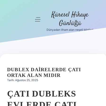
Küresel Hikaye
menüyü
Günlüğü
aç
Dünyadan ilham alan neşeli bilgiler!
Anasayfa
Gizlilik
Politikası
Yasal Uyarı
DUBLEX DAIRELERDE ÇATI
Hakkımızda
ORTAK ALAN MIDIR
Tarih: Ağustos 25, 2025
ÇATI DUBLEKS
EVLERDE ÇATI