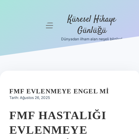
Küresel Hikaye
menüyü
Günlüğü
aç
Dünyadan ilham alan neşeli bilgiler!
Anasayfa
Gizlilik
Politikası
Yasal Uyarı
FMF EVLENMEYE ENGEL MI
Hakkımızda
Tarih: Ağustos 26, 2025
FMF HASTALIĞI
EVLENMEYE