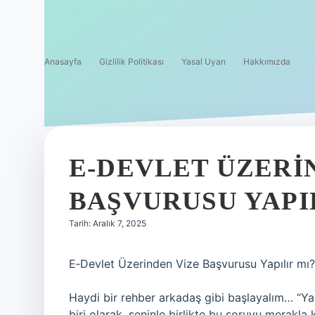
Anasayfa
Gizlilik Politikası
Yasal Uyarı
Hakkımızda
E-DEVLET ÜZERI
BAŞVURUSU YAPIL
Tarih: Aralık 7, 2025
E‑Devlet Üzerinden Vize Başvurusu Yapılır mı?
Haydi bir rehber arkadaş gibi başlayalım… “Ya 
biri olarak, seninle birlikte bu soruyu merakl