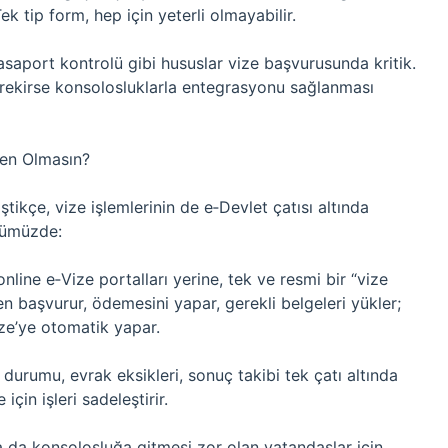
 tip form, hep için yeterli olmayabilir.
asaport kontrolü gibi hususlar vize başvurusunda kritik.
erekirse konsolosluklarla entegrasyonu sağlanması
den Olmasın?
ştikçe, vize işlemlerinin de e‑Devlet çatısı altında
ğümüzde:
nline e‑Vize portalları yerine, tek ve resmi bir “vize
 başvurur, ödemesini yapar, gerekli belgeleri yükler;
ze’ye otomatik yapar.
 durumu, evrak eksikleri, sonuç takibi tek çatı altında
çin işleri sadeleştirir.
ya da konsolosluğa gitmesi zor olan vatandaşlar için