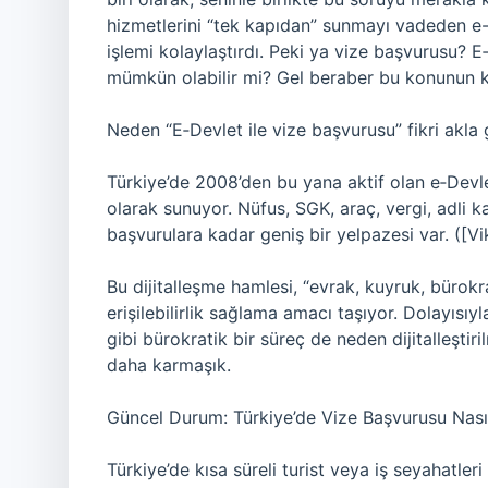
hizmetlerini “tek kapıdan” sunmayı vadeden e
işlemi kolaylaştırdı. Peki ya vize başvurusu?
mümkün olabilir mi? Gel beraber bu konunun kö
Neden “E‑Devlet ile vize başvurusu” fikri akla 
Türkiye’de 2008’den bu yana aktif olan e‑Devle
olarak sunuyor. Nüfus, SGK, araç, vergi, adli k
başvurulara kadar geniş bir yelpazesi var. ([Vi
Bu dijitalleşme hamlesi, “evrak, kuyruk, bürok
erişilebilirlik sağlama amacı taşıyor. Dolayısıy
gibi bürokratik bir süreç de neden dijitalleşti
daha karmaşık.
Güncel Durum: Türkiye’de Vize Başvurusu Nasıl
Türkiye’de kısa süreli turist veya iş seyahatler