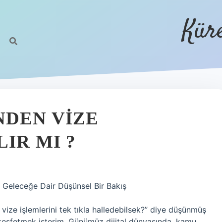
Kür
NDEN VIZE
IR MI ?
 Geleceğe Dair Düşünsel Bir Bakış
vize işlemlerini tek tıkla halledebilsek?” diye düşünmüş
a keşfetmek isterim. Günümüz dijital dünyasında, kamu