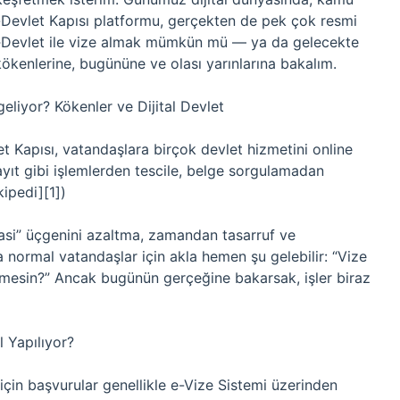
-Devlet Kapısı platformu, gerçekten de pek çok resmi
 E‑Devlet ile vize almak mümkün mü — ya da gelecekte
kenlerine, bugününe ve olası yarınlarına bakalım.
geliyor? Kökenler ve Dijital Devlet
t Kapısı, vatandaşlara birçok devlet hizmetini online
ayıt gibi işlemlerden tescile, belge sorgulamadan
kipedi][1])
rasi” üçgenini azaltma, zamandan tasarruf ve
la normal vatandaşlar için akla hemen şu gelebilir: “Vize
rilmesin?” Ancak bugünün gerçeğine bakarsak, işler biraz
 Yapılıyor?
i için başvurular genellikle e-Vize Sistemi üzerinden