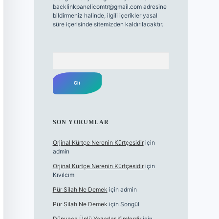
backlinkpanelicomtr@gmail.com
adresine
bildirmeniz halinde, ilgili içerikler yasal
süre içerisinde sitemizden kaldırılacaktır.
Arama
SON YORUMLAR
Orjinal Kürtçe Nerenin Kürtçesidir
için
admin
Orjinal Kürtçe Nerenin Kürtçesidir
için
Kıvılcım
Pür Silah Ne Demek
için
admin
Pür Silah Ne Demek
için
Songül
Dünyaca Ünlü Yazarlar Kimlerdir
için