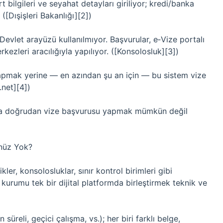
 bilgileri ve seyahat detayları giriliyor; kredi/banka
([Dışişleri Bakanlığı][2])
evlet arayüzü kullanılmıyor. Başvurular, e‑Vize portalı
ezleri aracılığıyla yapılıyor. ([Konsolosluk][3])
yapmak yerine — en azından şu an için — bu sistem vize
net][4])
ğıyla doğrudan vize başvurusu yapmak mümkün değil
nüz Yok?
ikler, konsolosluklar, sınır kontrol birimleri gibi
kurumu tek bir dijital platformda birleştirmek teknik ve
n süreli, geçici çalışma, vs.); her biri farklı belge,