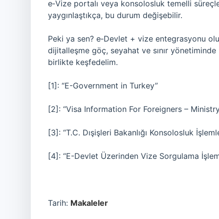
e‑Vize portalı veya konsolosluk temelli süreçler
yaygınlaştıkça, bu durum değişebilir.
Peki ya sen? e‑Devlet + vize entegrasyonu olur
dijitalleşme göç, seyahat ve sınır yönetiminde n
birlikte keşfedelim.
[1]: “E-Government in Turkey”
[2]: “Visa Information For Foreigners – Ministry
[3]: “T.C. Dışişleri Bakanlığı Konsolosluk İşlemle
[4]: “E-Devlet Üzerinden Vize Sorgulama İşlemi
Tarih:
Makaleler