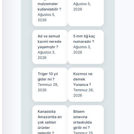
malzemeler
Ağustos 5,
kullanılabilir ?
2026
Ağustos 5,
2026
Ad ve semud
5 mm tığ kaç
kavmi nerede
numaradır ?
yaşamıştır ?
Ağustos 3,
Ağustos 3,
2026
2026
Triger 10 yıl
Kozmoz ne
gider mi ?
demek
Temmuz 29,
Yunanca ?
2026
Temmuz 26,
2026
Kanada’da
Bilsem
Amazon’da en
sınavına
çok satılan
ortaokulda
ürünler
girilir mi ?
nelerdir ?
Temmuz 25,