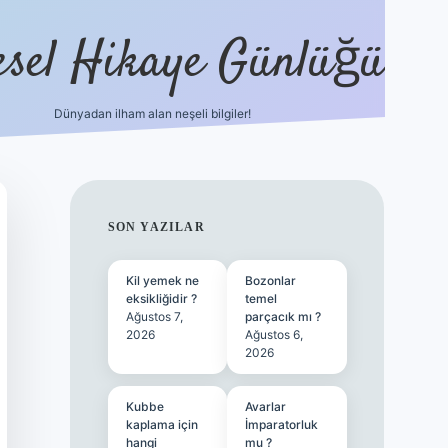
esel Hikaye Günlüğü
Dünyadan ilham alan neşeli bilgiler!
hiltonbet yeni giriş
betexper güvenilir
SIDEBAR
SON YAZILAR
Kil yemek ne
Bozonlar
eksikliğidir ?
temel
Ağustos 7,
parçacık mı ?
2026
Ağustos 6,
2026
Kubbe
Avarlar
kaplama için
İmparatorluk
hangi
mu ?