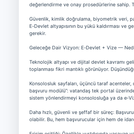
değerlendirme ve onay prosedürlerine sahip. Tek
Güvenlik, kimlik doğrulama, biyometrik veri, p
E‑Devlet altyapısının bu yükü kaldırması ve g
gerekir.
Geleceğe Dair Vizyon: E‑Devlet + Vize — Ne
Teknolojik altyapı ve dijital devlet kavramı geli
toplanması fikri mantıklı görünüyor. Düşündü
Konsolosluk sayfaları, üçüncü taraf acenteler, o
başvuru modülü”: vatandaş tek portal üzerinden
sistem yönlendirmeyi konsolosluğa ya da e‑Vi
Daha hızlı, güvenli ve şeffaf bir süreç: Başvuru
olabilir. Bu, hem başvurucular için hem de idare i
Erişim eşitliği: Özellikle yurtdışında yaşayan 