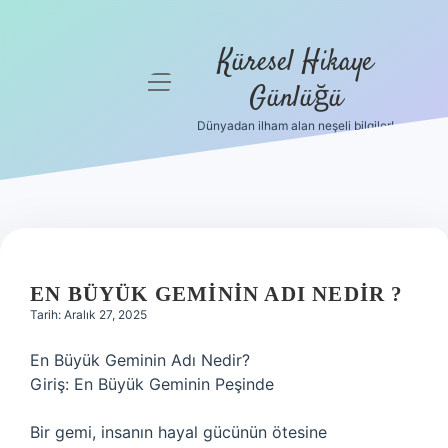
Küresel Hikaye
menüyü
Günlüğü
aç
Dünyadan ilham alan neşeli bilgiler!
Anasayfa
Gizlilik
Politikası
Yasal Uyarı
EN BÜYÜK GEMININ ADI NEDIR ?
Hakkımızda
Tarih: Aralık 27, 2025
En Büyük Geminin Adı Nedir?
Giriş: En Büyük Geminin Peşinde
Bir gemi, insanın hayal gücünün ötesine