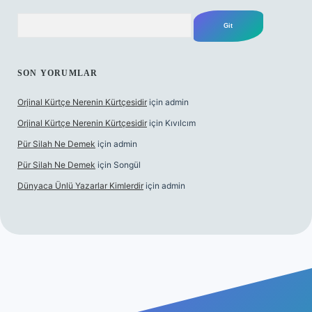
Arama
SON YORUMLAR
Orjinal Kürtçe Nerenin Kürtçesidir
için
admin
Orjinal Kürtçe Nerenin Kürtçesidir
için
Kıvılcım
Pür Silah Ne Demek
için
admin
Pür Silah Ne Demek
için
Songül
Dünyaca Ünlü Yazarlar Kimlerdir
için
admin
i
elexbetgiris.org