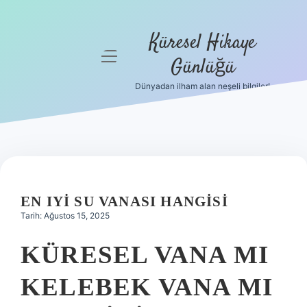
Küresel Hikaye
menüyü
Günlüğü
aç
Dünyadan ilham alan neşeli bilgiler!
Anasayfa
Gizlilik
Politikası
Yasal Uyarı
EN IYI SU VANASI HANGISI
Hakkımızda
Tarih: Ağustos 15, 2025
KÜRESEL VANA MI
KELEBEK VANA MI