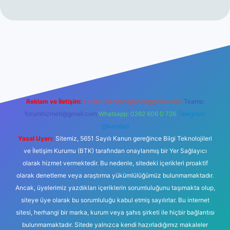
ir mi
elexbetgiris.org
Reklam ve İletişim:
E-mail:
backlinkpaneli@gmail.com
Teams:
forumhizmeti@gmail.com
Whatsapp: 0262 606 0 726
Telegram:
@karabul
Yasal Uyarı:
Sitemiz, 5651 Sayılı Kanun gereğince Bilgi Teknolojileri
ve İletişim Kurumu (BTK) tarafından onaylanmış bir Yer Sağlayıcı
olarak hizmet vermektedir. Bu nedenle, sitedeki içerikleri proaktif
olarak denetleme veya araştırma yükümlülüğümüz bulunmamaktadır.
Ancak, üyelerimiz yazdıkları içeriklerin sorumluluğunu taşımakta olup,
siteye üye olarak bu sorumluluğu kabul etmiş sayılırlar. Bu internet
sitesi, herhangi bir marka, kurum veya şahıs şirketi ile hiçbir bağlantısı
bulunmamaktadır. Sitede yalnızca kendi hazırladığımız makaleler