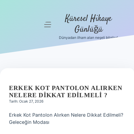
Küresel Hikaye
menüyü
Günlüğü
aç
Dünyadan ilham alan neşeli bilgiler!
Anasayfa
Gizlilik
Politikası
Yasal Uyarı
ERKEK KOT PANTOLON ALIRKEN
Hakkımızda
NELERE DIKKAT EDILMELI ?
Tarih: Ocak 27, 2026
Erkek Kot Pantolon Alırken Nelere Dikkat Edilmeli?
Geleceğin Modası