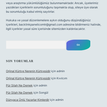
veya araştırma yükümlülüğümüz bulunmamaktadır. Ancak, üyelerimiz
yazdıkları içeriklerin sorumluluğunu taşımakta olup, siteye üye olarak
bu sorumluluğu kabul etmiş sayılırlar.
Hukuka ve yasal düzenlemelere aykırı olduğunu düşündüğünüz
içerikleri,
backlinkpanelicomtr@gmail.com
adresine bildirmeniz halinde,
ilgili içerikler yasal süre içerisinde sitemizden kaldırılacaktır.
Arama
SON YORUMLAR
Orjinal Kürtçe Nerenin Kürtçesidir
için
admin
Orjinal Kürtçe Nerenin Kürtçesidir
için
Kıvılcım
Pür Silah Ne Demek
için
admin
Pür Silah Ne Demek
için
Songül
Dünyaca Ünlü Yazarlar Kimlerdir
için
admin