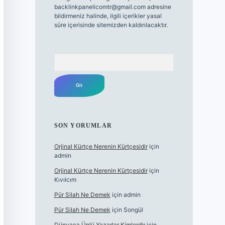
backlinkpanelicomtr@gmail.com
adresine
bildirmeniz halinde, ilgili içerikler yasal
süre içerisinde sitemizden kaldırılacaktır.
Arama
SON YORUMLAR
Orjinal Kürtçe Nerenin Kürtçesidir
için
admin
Orjinal Kürtçe Nerenin Kürtçesidir
için
Kıvılcım
Pür Silah Ne Demek
için
admin
Pür Silah Ne Demek
için
Songül
Dünyaca Ünlü Yazarlar Kimlerdir
için