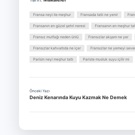
Fransa neyi ile meşhur
Fransada tatlı ne yenir
Fran
Fransanın en güzel şehri neresi
Fransanın en meşhur tatl
Fransız mutfağı neden ünlü
Fransızlar akşam ne yer
Fransızlar kahvaltıda ne içer
Fransızlar ne yemeyi seve
Parisin neyi meşhur tatlı
Pariste musluk suyu içilir mi
Önceki Yazı
Deniz Kenarında Kuyu Kazmak Ne Demek