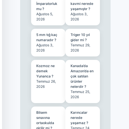
İmparatorluk
kavmi nerede
mu ?
yaşamıştır ?
Ağustos 5,
Ağustos 3,
2026
2026
5 mm tığ kaç
Triger 10 yıl
numaradır ?
gider mi ?
Ağustos 3,
Temmuz 29,
2026
2026
Kozmoz ne
Kanada’da
demek
Amazon’da en
Yunanca ?
çok satılan
Temmuz 26,
ürünler
2026
nelerdir ?
Temmuz 25,
2026
Bilsem
Karıncalar
sınavına
nerede
ortaokulda
yaşamaz ?
girilir mi ?
Temmuz 24,