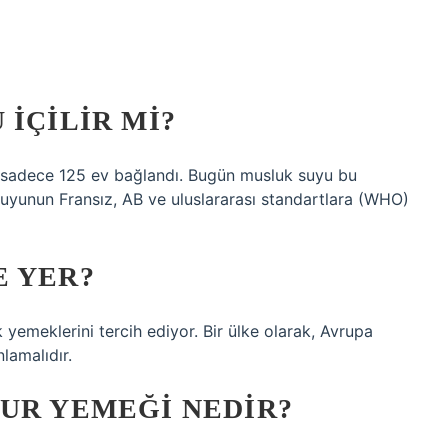
 IÇILIR MI?
a, sadece 125 ev bağlandı. Bugün musluk suyu bu
uyunun Fransız, AB ve uluslararası standartlara (WHO)
E YER?
 yemeklerini tercih ediyor. Bir ülke olarak, Avrupa
nlamalıdır.
UR YEMEĞI NEDIR?