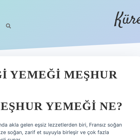
Kür
GI YEMEĞI MEŞHUR
MEŞHUR YEMEĞI NE?
a akla gelen eşsiz lezzetlerden biri, Fransız soğan
ize soğan, zarif et suyuyla birleşir ve çok fazla
li sunar.