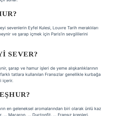
HUR?
yi sevenlerin Eyfel Kulesi, Louvre Tarih meraklıları
ynir ve şarap içmek için Paris’in sevgililerini
I SEVER?
ir, şarap ve hamur işleri de yeme alışkanlıklarının
arklı tatlara kullanılan Fransızlar genellikle kurbağa
 içerir.
MEŞHUR?
ların en geleneksel aromalarından biri olarak ünlü kaz
r. … Macaron. … Ductonfit. … Fransız krepleri.