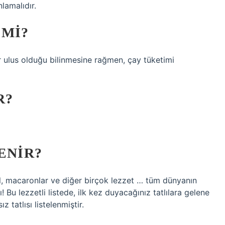
nlamalıdır.
 MI?
ir ulus olduğu bilinmesine rağmen, çay tüketimi
R?
ENIR?
rol, macaronlar ve diğer birçok lezzet … tüm dünyanın
ı! Bu lezzetli listede, ilk kez duyacağınız tatlılara gelene
z tatlısı listelenmiştir.