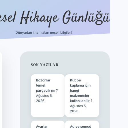
esel Hikaye Günlüğü
Dünyadan ilham alan neşeli bilgiler!
hiltonbet yeni giriş
betexper güvenilir 
SIDEBAR
SON YAZILAR
Bozonlar
Kubbe
temel
kaplama için
parçacık mı ?
hangi
Ağustos 6,
malzemeler
2026
kullanılabilir ?
Ağustos 5,
2026
Avarlar
Ad ve semud