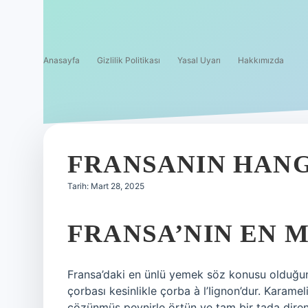
Anasayfa
Gizlilik Politikası
Yasal Uyarı
Hakkımızda
FRANSANIN HAN
Tarih: Mart 28, 2025
FRANSA’NIN EN 
Fransa’daki en ünlü yemek söz konusu olduğund
çorbası kesinlikle çorba à l’Iignon’dur. Karamel
çözünmüş peynirle örtün ve tam bir tada direnç