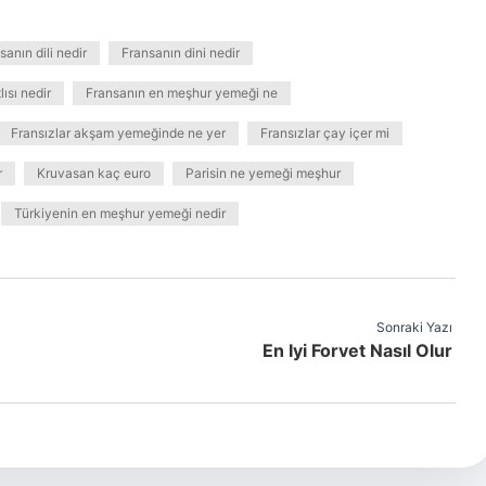
sanın dili nedir
Fransanın dini nedir
ısı nedir
Fransanın en meşhur yemeği ne
Fransızlar akşam yemeğinde ne yer
Fransızlar çay içer mi
r
Kruvasan kaç euro
Parisin ne yemeği meşhur
Türkiyenin en meşhur yemeği nedir
Sonraki Yazı
En Iyi Forvet Nasıl Olur