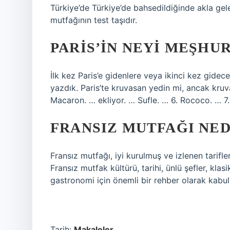
Türkiye’de Türkiye’de bahsedildiğinde akla gelen
mutfağının test taşıdır.
PARIS’IN NEYI MEŞHUR
İlk kez Paris’e gidenlere veya ikinci kez gidec
yazdık. Paris’te kruvasan yedin mi, ancak kru
Macaron. … ekliyor. … Sufle. … 6. Rococo. … 7.
FRANSIZ MUTFAĞI NE
Fransız mutfağı, iyi kurulmuş ve izlenen tarifle
Fransız mutfak kültürü, tarihi, ünlü şefler, klasi
gastronomi için önemli bir rehber olarak kabul 
Tarih:
Makaleler