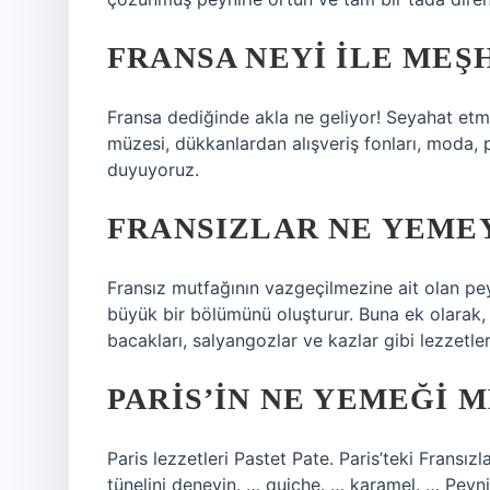
FRANSA NEYI ILE MEŞ
Fransa dediğinde akla ne geliyor! Seyahat etme
müzesi, dükkanlardan alışveriş fonları, moda, pe
duyuyoruz.
FRANSIZLAR NE YEMEY
Fransız mutfağının vazgeçilmezine ait olan peyn
büyük bir bölümünü oluşturur. Buna ek olarak, f
bacakları, salyangozlar ve kazlar gibi lezzetleri
PARIS’IN NE YEMEĞI 
Paris lezzetleri Pastet Pate. Paris’teki Fransız
tünelini deneyin. … quiche. … karamel. … Peyni