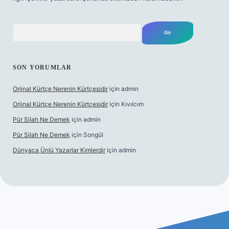
Arama
SON YORUMLAR
Orjinal Kürtçe Nerenin Kürtçesidir
için
admin
Orjinal Kürtçe Nerenin Kürtçesidir
için
Kıvılcım
Pür Silah Ne Demek
için
admin
Pür Silah Ne Demek
için
Songül
Dünyaca Ünlü Yazarlar Kimlerdir
için
admin
 mi
elexbetgiris.org