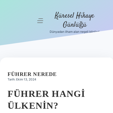
Küresel Hikaye
menüyü
Günlüğü
aç
Dünyadan ilham alan neşeli bilgiler!
Anasayfa
Gizlilik
Politikası
Yasal Uyarı
FÜHRER NEREDE
Hakkımızda
Tarih: Ekim 13, 2024
FÜHRER HANGI
ÜLKENIN?