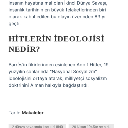
insanın hayatına mal olan İkinci Dünya Savaşı,
insanlık tarihinin en büyük felaketlerinden biri
olarak kabul edilen bu olayın üzerinden 83 yıl
geçti.
HITLERIN IDEOLOJISI
NEDIR?
Barrès’in fikirlerinden esinlenen Adolf Hitler, 19.
yüzyılın sonlarında “Nasyonal Sosyalizm”
ideolojisini ortaya atarak, milliyetçi sosyalizm
doktrinini Alman halkıyla bağdaştırdı.
Tarih:
Makaleler
2 dünya savaşında kaç kişi öldü
29 Nisan 1945te ne oldu