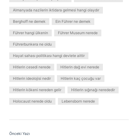
Almanyada nazilerin iktidara gelmesi hangi olaydır
Berghoff ne demek
Ein Führer ne demek
Führer hangi ülkenin
Führer Museum nerede
Führerbunkera ne oldu
Hayat sahası politikası hangi devlete aittir
Hitlerin cesedi nerede
Hitlerin dağ evi nerede
Hitlerin ideolojisi nedir
Hitlerin kaç çocuğu var
Hitlerin kökeni nereden gelir
Hitlerin sığınağı nerededir
Holocaust nerede oldu
Lebensborn nerede
Önceki Yazı