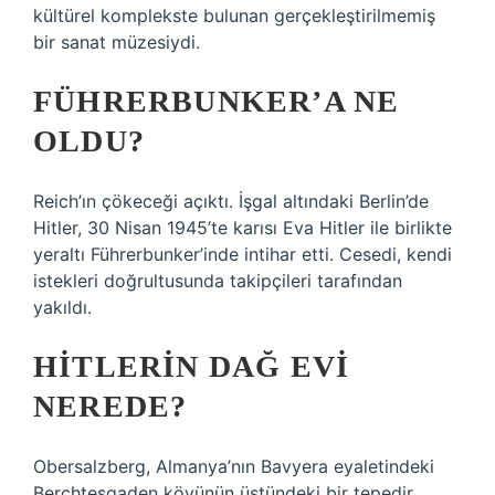
kültürel komplekste bulunan gerçekleştirilmemiş
bir sanat müzesiydi.
FÜHRERBUNKER’A NE
OLDU?
Reich’ın çökeceği açıktı. İşgal altındaki Berlin’de
Hitler, 30 Nisan 1945’te karısı Eva Hitler ile birlikte
yeraltı Führerbunker’inde intihar etti. Cesedi, kendi
istekleri doğrultusunda takipçileri tarafından
yakıldı.
HITLERIN DAĞ EVI
NEREDE?
Obersalzberg, Almanya’nın Bavyera eyaletindeki
Berchtesgaden köyünün üstündeki bir tepedir.