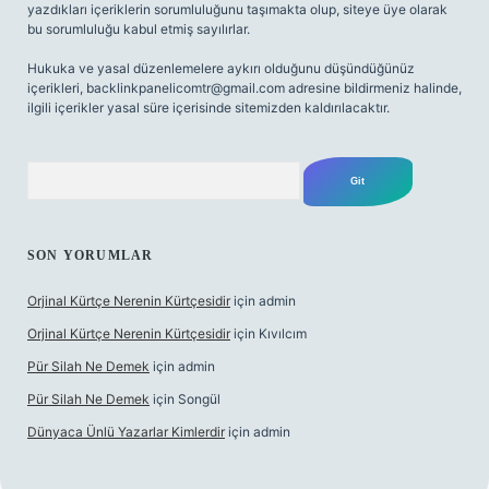
yazdıkları içeriklerin sorumluluğunu taşımakta olup, siteye üye olarak
bu sorumluluğu kabul etmiş sayılırlar.
Hukuka ve yasal düzenlemelere aykırı olduğunu düşündüğünüz
içerikleri,
backlinkpanelicomtr@gmail.com
adresine bildirmeniz halinde,
ilgili içerikler yasal süre içerisinde sitemizden kaldırılacaktır.
Arama
SON YORUMLAR
Orjinal Kürtçe Nerenin Kürtçesidir
için
admin
Orjinal Kürtçe Nerenin Kürtçesidir
için
Kıvılcım
Pür Silah Ne Demek
için
admin
Pür Silah Ne Demek
için
Songül
Dünyaca Ünlü Yazarlar Kimlerdir
için
admin