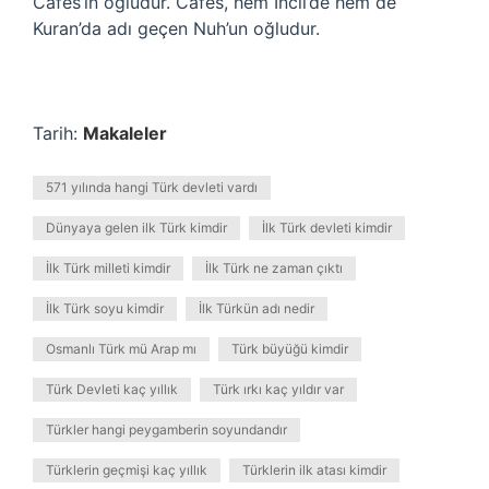
Cafes’in oğludur. Cafes, hem İncil’de hem de
Kuran’da adı geçen Nuh’un oğludur.
Tarih:
Makaleler
571 yılında hangi Türk devleti vardı
Dünyaya gelen ilk Türk kimdir
İlk Türk devleti kimdir
İlk Türk milleti kimdir
İlk Türk ne zaman çıktı
İlk Türk soyu kimdir
İlk Türkün adı nedir
Osmanlı Türk mü Arap mı
Türk büyüğü kimdir
Türk Devleti kaç yıllık
Türk ırkı kaç yıldır var
Türkler hangi peygamberin soyundandır
Türklerin geçmişi kaç yıllık
Türklerin ilk atası kimdir