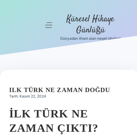
Küresel Hikaye
menüyü
Günlüğü
aç
Dünyadan ilham alan neşeli bilgiler!
Anasayfa
Gizlilik
Politikası
Yasal Uyarı
ILK TÜRK NE ZAMAN DOĞDU
Hakkımızda
Tarih: Kasım 22, 2024
İLK TÜRK NE
ZAMAN ÇIKTI?