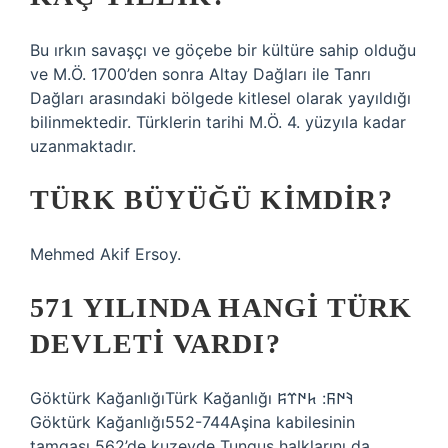
Bu ırkın savaşçı ve göçebe bir kültüre sahip olduğu
ve M.Ö. 1700’den sonra Altay Dağları ile Tanrı
Dağları arasındaki bölgede kitlesel olarak yayıldığı
bilinmektedir. Türklerin tarihi M.Ö. 4. yüzyıla kadar
uzanmaktadır.
TÜRK BÜYÜĞÜ KIMDIR?
Mehmed Akif Ersoy.
571 YILINDA HANGI TÜRK
DEVLETI VARDI?
Göktürk KağanlığıTürk Kağanlığı 𐰚𐰇𐰜: 𐱅𐰇𐰼𐰰
Göktürk Kağanlığı552-744Aşina kabilesinin
tamgası 562’de kuzeyde Tungus halklarını da