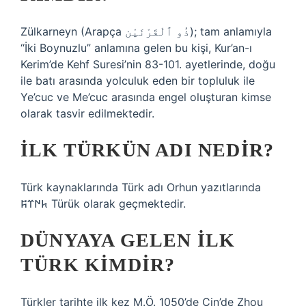
Zülkarneyn (Arapça ذُو ٱلْقَرْنَيْن); tam anlamıyla
“İki Boynuzlu” anlamına gelen bu kişi, Kur’an-ı
Kerim’de Kehf Suresi’nin 83-101. ayetlerinde, doğu
ile batı arasında yolculuk eden bir topluluk ile
Ye’cuc ve Me’cuc arasında engel oluşturan kimse
olarak tasvir edilmektedir.
İLK TÜRKÜN ADI NEDIR?
Türk kaynaklarında Türk adı Orhun yazıtlarında
𐱅𐰇𐰼𐰰 Türük olarak geçmektedir.
DÜNYAYA GELEN ILK
TÜRK KIMDIR?
Türkler tarihte ilk kez M.Ö. 1050’de Çin’de Zhou