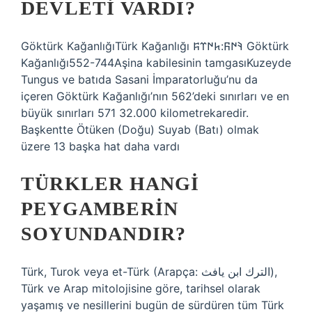
DEVLETI VARDI?
Göktürk KağanlığıTürk Kağanlığı 𐰚𐰇𐰜:𐱅𐰇𐰼𐰰 Göktürk
Kağanlığı552-744Aşina kabilesinin tamgasıKuzeyde
Tungus ve batıda Sasani İmparatorluğu’nu da
içeren Göktürk Kağanlığı’nın 562’deki sınırları ve en
büyük sınırları 571 32.000 kilometrekaredir.
Başkentte Ötüken (Doğu) Suyab (Batı) olmak
üzere 13 başka hat daha vardı
TÜRKLER HANGI
PEYGAMBERIN
SOYUNDANDIR?
Türk, Turok veya et-Türk (Arapça: الترك ابن يافث),
Türk ve Arap mitolojisine göre, tarihsel olarak
yaşamış ve nesillerini bugün de sürdüren tüm Türk