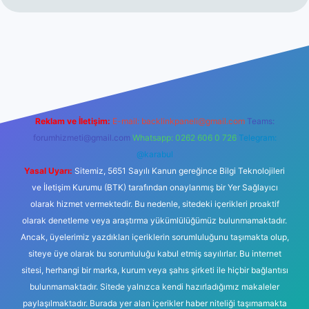
i
elexbetgiris.org
Reklam ve İletişim:
E-mail:
backlinkpaneli@gmail.com
Teams:
forumhizmeti@gmail.com
Whatsapp: 0262 606 0 726
Telegram:
@karabul
Yasal Uyarı:
Sitemiz, 5651 Sayılı Kanun gereğince Bilgi Teknolojileri
ve İletişim Kurumu (BTK) tarafından onaylanmış bir Yer Sağlayıcı
olarak hizmet vermektedir. Bu nedenle, sitedeki içerikleri proaktif
olarak denetleme veya araştırma yükümlülüğümüz bulunmamaktadır.
Ancak, üyelerimiz yazdıkları içeriklerin sorumluluğunu taşımakta olup,
siteye üye olarak bu sorumluluğu kabul etmiş sayılırlar. Bu internet
sitesi, herhangi bir marka, kurum veya şahıs şirketi ile hiçbir bağlantısı
bulunmamaktadır. Sitede yalnızca kendi hazırladığımız makaleler
paylaşılmaktadır. Burada yer alan içerikler haber niteliği taşımamakta