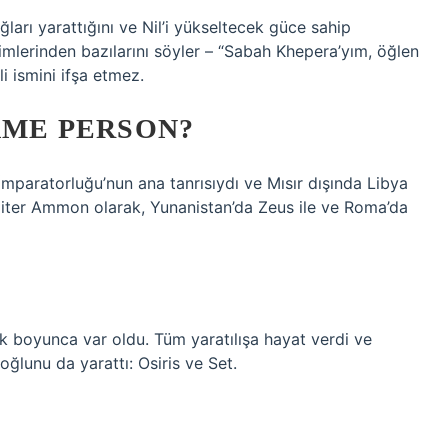
ları yarattığını ve Nil’i yükseltecek güce sahip
simlerinden bazılarını söyler – “Sabah Khepera’yım, öğlen
 ismini ifşa etmez.
SAME PERSON?
İmparatorluğu’nun ana tanrısıydı ve Mısır dışında Libya
piter Ammon olarak, Yunanistan’da Zeus ile ve Roma’da
luk boyunca var oldu. Tüm yaratılışa hayat verdi ve
oğlunu da yarattı: Osiris ve Set.