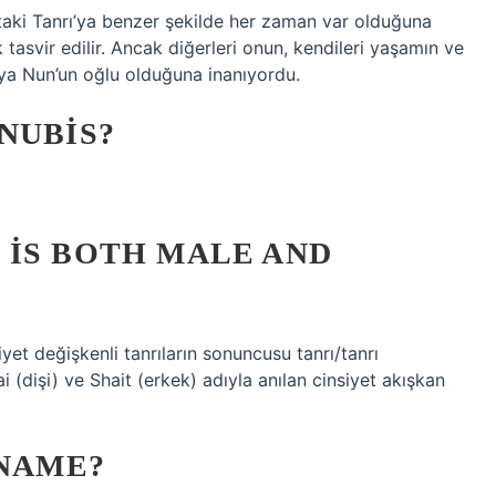
ıktaki Tanrı’ya benzer şekilde her zaman var olduğuna
k tasvir edilir. Ancak diğerleri onun, kendileri yaşamın ve
eya Nun’un oğlu olduğuna inanıyordu.
NUBIS?
 IS BOTH MALE AND
iyet değişkenli tanrıların sonuncusu tanrı/tanrı
i (dişi) ve Shait (erkek) adıyla anılan cinsiyet akışkan
 NAME?