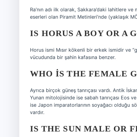
Ra’nın adı ilk olarak, Sakkara’daki lahitlere v
eserleri olan Piramit Metinleri’nde (yaklaşık
IS HORUS A BOY OR A 
Horus ismi Mısır kökenli bir erkek ismidir ve “
vücudunda bir şahin kafasına benzer.
WHO IS THE FEMALE G
Ayrıca birçok güneş tanrıçası vardı. Antik İska
Yunan mitolojisinde ise sabah tanrıçası Eos v
ise Japon imparatorlarının soyağacı olduğu sö
vardır.
IS THE SUN MALE OR 