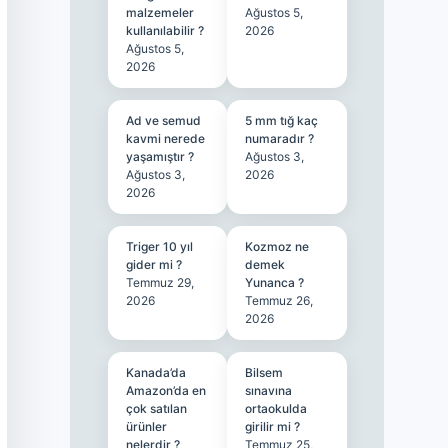
malzemeler
Ağustos 5,
kullanılabilir ?
2026
Ağustos 5,
2026
Ad ve semud
5 mm tığ kaç
kavmi nerede
numaradır ?
yaşamıştır ?
Ağustos 3,
Ağustos 3,
2026
2026
Triger 10 yıl
Kozmoz ne
gider mi ?
demek
Temmuz 29,
Yunanca ?
2026
Temmuz 26,
2026
Kanada’da
Bilsem
Amazon’da en
sınavına
çok satılan
ortaokulda
ürünler
girilir mi ?
nelerdir ?
Temmuz 25,