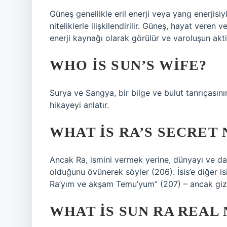
Güneş genellikle eril enerji veya yang enerjisiyle
niteliklerle ilişkilendirilir. Güneş, hayat veren 
enerji kaynağı olarak görülür ve varoluşun akti
WHO IS SUN’S WIFE?
Surya ve Sangya, bir bilge ve bulut tanrıçasını
hikayeyi anlatır.
WHAT IS RA’S SECRET
Ancak Ra, ismini vermek yerine, dünyayı ve dağ
olduğunu övünerek söyler (206). İsis’e diğer i
Ra’yım ve akşam Temu’yum” (207) – ancak gizli
WHAT IS SUN RA REAL