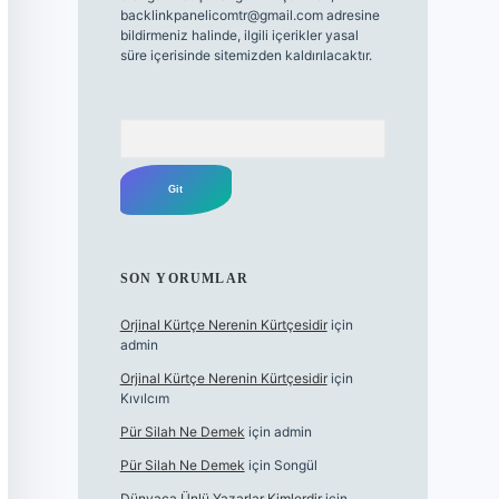
backlinkpanelicomtr@gmail.com
adresine
bildirmeniz halinde, ilgili içerikler yasal
süre içerisinde sitemizden kaldırılacaktır.
Arama
SON YORUMLAR
Orjinal Kürtçe Nerenin Kürtçesidir
için
admin
Orjinal Kürtçe Nerenin Kürtçesidir
için
Kıvılcım
Pür Silah Ne Demek
için
admin
Pür Silah Ne Demek
için
Songül
Dünyaca Ünlü Yazarlar Kimlerdir
için