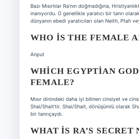
Bazı Mısırlılar Ra’nın doğmadığına, Hristiyanl
inanıyordu. O genellikle yaratıcı bir tanrı olara
dünyanın ebedi yaratıcıları olan Neith, Ptah v
WHO IS THE FEMALE A
Anput
WHICH EGYPTIAN GOD
FEMALE?
Mısır dinindeki daha iyi bilinen cinsiyet ve cins
Shai/Shait’tir. Shai/Shait, dönüşümlü olarak Sha
bir tanrıçaydı.
WHAT IS RA’S SECRET