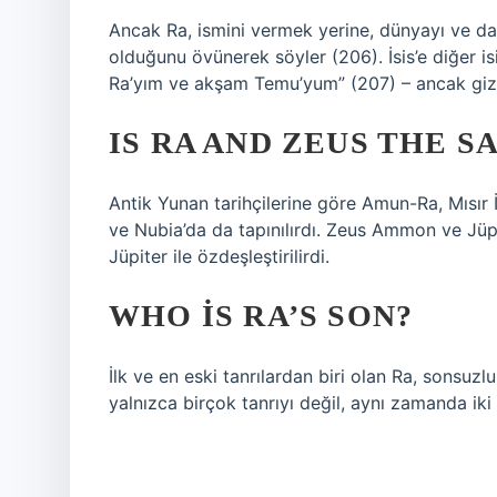
Ancak Ra, ismini vermek yerine, dünyayı ve dağ
olduğunu övünerek söyler (206). İsis’e diğer i
Ra’yım ve akşam Temu’yum” (207) – ancak gizli
IS RA AND ZEUS THE 
Antik Yunan tarihçilerine göre Amun-Ra, Mısır 
ve Nubia’da da tapınılırdı. Zeus Ammon ve Jü
Jüpiter ile özdeşleştirilirdi.
WHO IS RA’S SON?
İlk ve en eski tanrılardan biri olan Ra, sonsuz
yalnızca birçok tanrıyı değil, aynı zamanda iki 