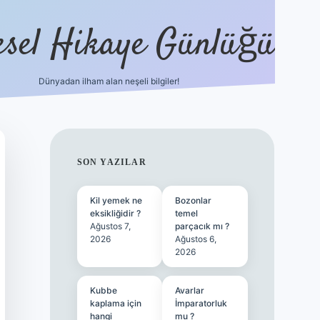
esel Hikaye Günlüğü
Dünyadan ilham alan neşeli bilgiler!
hiltonbet yeni giriş
betexper güvenilir mi
SIDEBAR
SON YAZILAR
Kil yemek ne
Bozonlar
eksikliğidir ?
temel
Ağustos 7,
parçacık mı ?
2026
Ağustos 6,
2026
Kubbe
Avarlar
kaplama için
İmparatorluk
hangi
mu ?