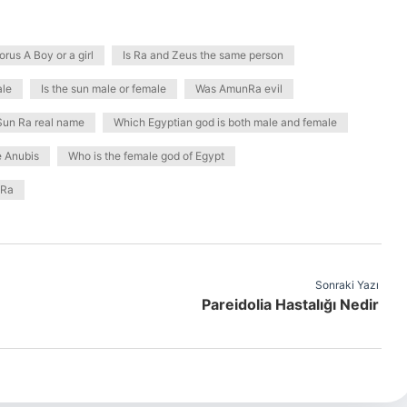
orus A Boy or a girl
Is Ra and Zeus the same person
ale
Is the sun male or female
Was AmunRa evil
Sun Ra real name
Which Egyptian god is both male and female
e Anubis
Who is the female god of Egypt
 Ra
Sonraki Yazı
Pareidolia Hastalığı Nedir