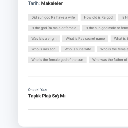
Tarih:
Makaleler
Did sun god Ra have a wife
How old is Ra god
Is H
Is the god Ra male or female
Is the sun god male or fem
Was Isis a virgin
What is Ras secret name
What is 
Who is Ras son
Who is suns wife
Who is the femal
Who is the female god of the sun
Who was the father of
Önceki Yazı
Taşlık Plajı Sığ Mı