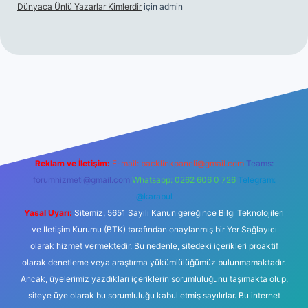
Dünyaca Ünlü Yazarlar Kimlerdir
için
admin
lir mi
elexbetgiris.org
Reklam ve İletişim:
E-mail:
backlinkpaneli@gmail.com
Teams:
forumhizmeti@gmail.com
Whatsapp: 0262 606 0 726
Telegram:
@karabul
Yasal Uyarı:
Sitemiz, 5651 Sayılı Kanun gereğince Bilgi Teknolojileri
ve İletişim Kurumu (BTK) tarafından onaylanmış bir Yer Sağlayıcı
olarak hizmet vermektedir. Bu nedenle, sitedeki içerikleri proaktif
olarak denetleme veya araştırma yükümlülüğümüz bulunmamaktadır.
Ancak, üyelerimiz yazdıkları içeriklerin sorumluluğunu taşımakta olup,
siteye üye olarak bu sorumluluğu kabul etmiş sayılırlar. Bu internet