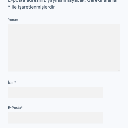
E-posta adresiniz yayınlanmayacak.
Gerekli alanlar
*
ile işaretlenmişlerdir
Yorum
İsim*
E-Posta*