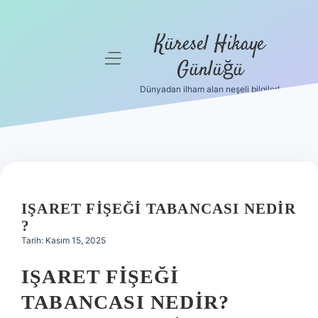
Küresel Hikaye
menüyü
Günlüğü
aç
Dünyadan ilham alan neşeli bilgiler!
Anasayfa
Gizlilik
Politikası
Yasal Uyarı
IŞARET FIŞEĞI TABANCASI NEDIR
Hakkımızda
?
Tarih: Kasım 15, 2025
IŞARET FIŞEĞI
TABANCASI NEDIR?