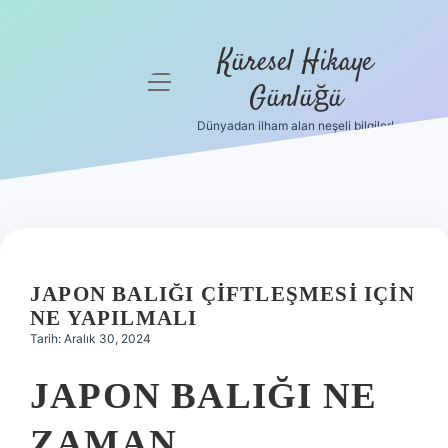
Küresel Hikaye
menüyü
Günlüğü
aç
Dünyadan ilham alan neşeli bilgiler!
Anasayfa
Gizlilik
Politikası
Yasal Uyarı
JAPON BALIĞI ÇIFTLEŞMESI IÇIN
Hakkımızda
NE YAPILMALI
Tarih: Aralık 30, 2024
JAPON BALIĞI NE
ZAMAN