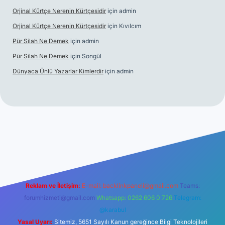
Orjinal Kürtçe Nerenin Kürtçesidir
için
admin
Orjinal Kürtçe Nerenin Kürtçesidir
için
Kıvılcım
Pür Silah Ne Demek
için
admin
Pür Silah Ne Demek
için
Songül
Dünyaca Ünlü Yazarlar Kimlerdir
için
admin
elexbetgiris.org
Reklam ve İletişim:
E-mail:
backlinkpaneli@gmail.com
Teams:
forumhizmeti@gmail.com
Whatsapp: 0262 606 0 726
Telegram:
@karabul
Yasal Uyarı:
Sitemiz, 5651 Sayılı Kanun gereğince Bilgi Teknolojileri