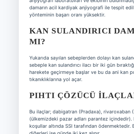
anjiyografi laboratuvarı ve ekibinin bulunmadığı
damarın acil kardiyak anjiyografi ile tespit edil
yönteminin başarı oranı yüksektir.
KAN SULANDIRICI DAM
MI?
Yukarıda sayılan sebeplerden dolayı kan sulan
sebeple kan sulandırıcı ilacı bir iki gün bırakt
harekete geçirmeye başlar ve bu da ani kan pıh
tıkanıklıklarına yol açar.
PIHTI ÇÖZÜCÜ ILAÇLA
Bu ilaçlar; dabigatran (Pradaxa), rivaroxaban 
(ülkemizdeki pazar adları parantez içindedir). 
koşullar altında SSI tarafından ödenmektedir.
diğerleri ise günde iki kez alınır.