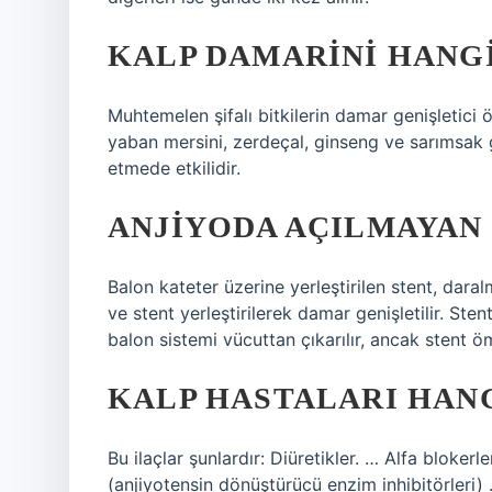
KALP DAMARINI HANGI
Muhtemelen şifalı bitkilerin damar genişletici
yaban mersini, zerdeçal, ginseng ve sarımsak gi
etmede etkilidir.
ANJIYODA AÇILMAYAN 
Balon kateter üzerine yerleştirilen stent, daralm
ve stent yerleştirilerek damar genişletilir. Ste
balon sistemi vücuttan çıkarılır, ancak stent 
KALP HASTALARI HANG
Bu ilaçlar şunlardır: Diüretikler. … Alfa blokerl
(anjiyotensin dönüştürücü enzim inhibitörleri) 