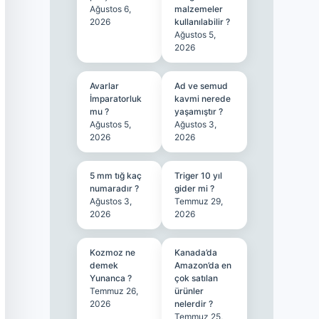
Ağustos 6,
malzemeler
2026
kullanılabilir ?
Ağustos 5,
2026
Avarlar
Ad ve semud
İmparatorluk
kavmi nerede
mu ?
yaşamıştır ?
Ağustos 5,
Ağustos 3,
2026
2026
5 mm tığ kaç
Triger 10 yıl
numaradır ?
gider mi ?
Ağustos 3,
Temmuz 29,
2026
2026
Kozmoz ne
Kanada’da
demek
Amazon’da en
Yunanca ?
çok satılan
Temmuz 26,
ürünler
2026
nelerdir ?
Temmuz 25,