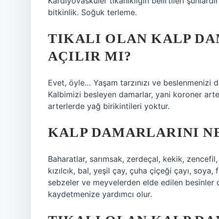
Kardiyovasküler tıkanıklığın belirtileri şunlard
bitkinlik. Soğuk terleme.
TIKALI OLAN KALP D
AÇILIR MI?
Evet, öyle… Yaşam tarzınızı ve beslenmenizi değ
Kalbimizi besleyen damarlar, yani koroner arte
arterlerde yağ birikintileri yoktur.
KALP DAMARLARINI N
Baharatlar, sarımsak, zerdeçal, kekik, zencefil
kızılcık, bal, yeşil çay, çuha çiçeği çayı, soya, 
sebzeler ve meyvelerden elde edilen besinler d
kaydetmenize yardımcı olur.