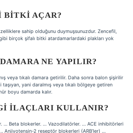
 BITKI AÇAR?
 özelliklere sahip olduğunu duymuşsunuzdur. Zencefil,
bi birçok şifalı bitki atardamarlardaki plakları yok
DAMARA NE YAPILIR?
ış veya tıkalı damara getirilir. Daha sonra balon şişirilir
nti taşıyan, yani daralmış veya tıkalı bölgeye getiren
ömür boyu damarda kalır.
I ILAÇLARI KULLANIR?
er. … Beta blokerler. … Vazodilatörler. … ACE inhibitörleri
… Anjiyotensin-2 reseptör blokerleri (ARB’ler) …