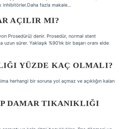
k inhibitörler.Daha fazla makale…
R AÇILIR MI?
on Prosedürü) denir. Prosedür, normal stent
 uzun sürer. Yaklaşık %90’lık bir başarı oranı elde
LIĞI YÜZDE KAÇ OLMALI?
lma herhangi bir soruna yol açmaz ve açıklığın kalan
P DAMAR TIKANIKLIĞI