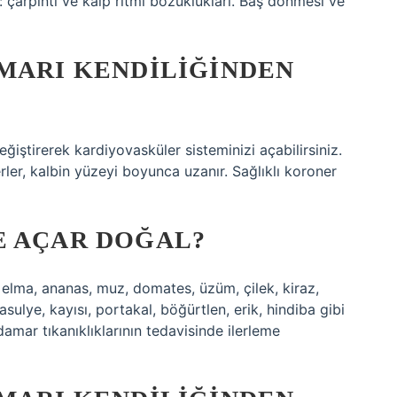
ır: çarpıntı ve kalp ritmi bozuklukları. Baş dönmesi ve
AMARI KENDILIĞINDEN
iştirerek kardiyovasküler sisteminizi açabilirsiniz.
rler, kalbin yüzeyi boyunca uzanır. Sağlıklı koroner
E AÇAR DOĞAL?
, elma, ananas, muz, domates, üzüm, çilek, kiraz,
fasulye, kayısı, portakal, böğürtlen, erik, hindiba gibi
amar tıkanıklıklarının tedavisinde ilerleme