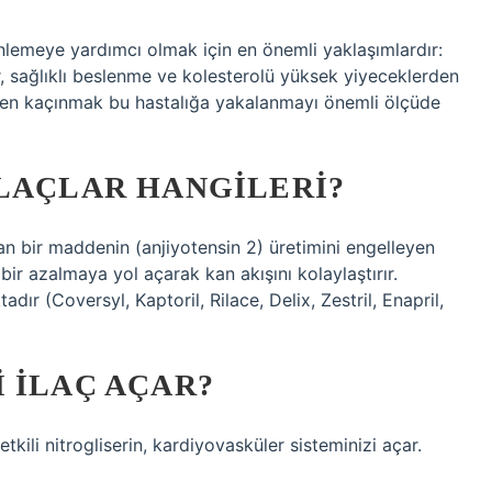
 önlemeye yardımcı olmak için en önemli yaklaşımlardır:
ler, sağlıklı beslenme ve kolesterolü yüksek yiyeceklerden
olden kaçınmak bu hastalığa yakalanmayı önemli ölçüde
ILAÇLAR HANGILERI?
an bir maddenin (anjiyotensin 2) üretimini engelleyen
 bir azalmaya yol açarak kan akışını kolaylaştırır.
r (Coversyl, Kaptoril, Rilace, Delix, Zestril, Enapril,
 ILAÇ AÇAR?
etkili nitrogliserin, kardiyovasküler sisteminizi açar.