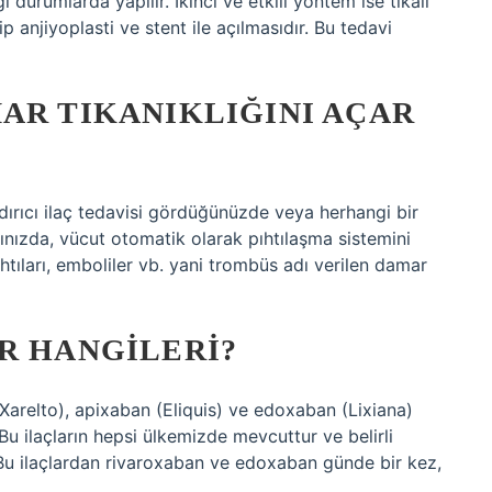
 durumlarda yapılır. İkinci ve etkili yöntem ise tıkalı
ip anjiyoplasti ve stent ile açılmasıdır. Bu tedavi
AR TIKANIKLIĞINI AÇAR
dırıcı ilaç tedavisi gördüğünüzde veya herhangi bir
ığınızda, vücut otomatik olarak pıhtılaşma sistemini
tıları, emboliler vb. yani trombüs adı verilen damar
R HANGILERI?
(Xarelto), apixaban (Eliquis) ve edoxaban (Lixiana)
Bu ilaçların hepsi ülkemizde mevcuttur ve belirli
 Bu ilaçlardan rivaroxaban ve edoxaban günde bir kez,