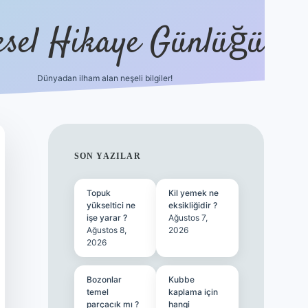
esel Hikaye Günlüğü
Dünyadan ilham alan neşeli bilgiler!
hiltonbet yeni giriş
betexper güvenili
SIDEBAR
SON YAZILAR
Topuk
Kil yemek ne
yükseltici ne
eksikliğidir ?
işe yarar ?
Ağustos 7,
Ağustos 8,
2026
2026
Bozonlar
Kubbe
temel
kaplama için
parçacık mı ?
hangi