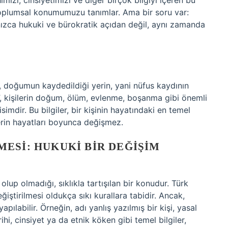
mizi, cinsiyetimizi ve diğer birçok bilgiyi içeren bu
 toplumsal konumumuzu tanımlar. Ama bir soru var:
nızca hukuki ve bürokratik açıdan değil, aynı zamanda
k, doğumun kaydedildiği yerin, yani nüfus kaydının
”, kişilerin doğum, ölüm, evlenme, boşanma gibi önemli
isimdir. Bu bilgiler, bir kişinin hayatındaki en temel
şilerin hayatları boyunca değişmez.
ESI: HUKUKI BIR DEĞIŞIM
up olmadığı, sıklıkla tartışılan bir konudur. Türk
ştirilmesi oldukça sıkı kurallara tabidir. Ancak,
apılabilir. Örneğin, adı yanlış yazılmış bir kişi, yasal
ihi, cinsiyet ya da etnik köken gibi temel bilgiler,