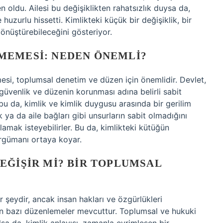
en oldu. Ailesi bu değişiklikten rahatsızlık duysa da,
uzurlu hissetti. Kimlikteki küçük bir değişiklik, bir
dönüştürebileceğini gösteriyor.
MEMESI: NEDEN ÖNEMLI?
si, toplumsal denetim ve düzen için önemlidir. Devlet,
 güvenlik ve düzenin korunması adına belirli sabit
 bu da, kimlik ve kimlik duygusu arasında bir gerilim
ik ya da aile bağları gibi unsurların sabit olmadığını
lamak isteyebilirler. Bu da, kimlikteki kütüğün
argümanı ortaya koyar.
EĞIŞIR MI? BIR TOPLUMSAL
r şeydir, ancak insan hakları ve özgürlükleri
in bazı düzenlemeler mevcuttur. Toplumsal ve hukuki