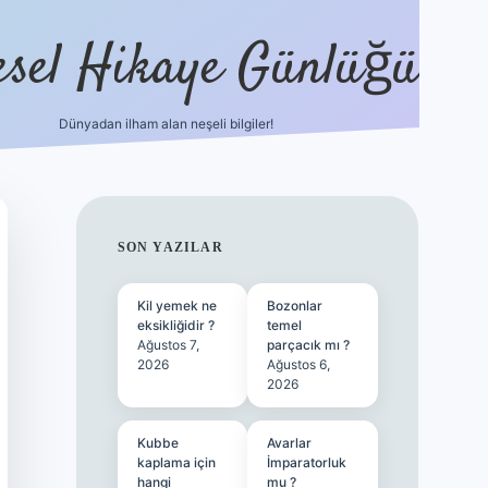
esel Hikaye Günlüğü
Dünyadan ilham alan neşeli bilgiler!
hiltonbet yeni giriş
betexper güvenilir m
SIDEBAR
SON YAZILAR
Kil yemek ne
Bozonlar
eksikliğidir ?
temel
Ağustos 7,
parçacık mı ?
2026
Ağustos 6,
2026
Kubbe
Avarlar
kaplama için
İmparatorluk
hangi
mu ?