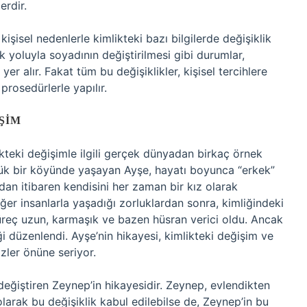
erdir.
isel nedenlerle kimlikteki bazı bilgilerde değişiklik
lik yoluyla soyadının değiştirilmesi gibi durumlar,
yer alır. Fakat tüm bu değişiklikler, kişisel tercihlere
 prosedürlerle yapılır.
ŞIM
ikteki değişimle ilgili gerçek dünyadan birkaç örnek
üçük bir köyünde yaşayan Ayşe, hayatı boyunca “erkek”
dan itibaren kendisini her zaman bir kız olarak
diğer insanlarla yaşadığı zorluklardan sonra, kimliğindeki
 süreç uzun, karmaşık ve bazen hüsran verici oldu. Ancak
ği düzenlendi. Ayşe’nin hikayesi, kimlikteki değişim ve
zler önüne seriyor.
eğiştiren Zeynep’in hikayesidir. Zeynep, evlendikten
olarak bu değişiklik kabul edilebilse de, Zeynep’in bu