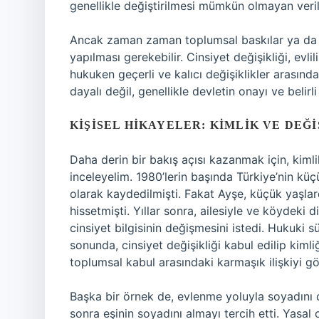
genellikle değiştirilmesi mümkün olmayan veril
Ancak zaman zaman toplumsal baskılar ya da kiş
yapılması gerekebilir. Cinsiyet değişikliği, evli
hukuken geçerli ve kalıcı değişiklikler arasında 
dayalı değil, genellikle devletin onayı ve belirli
KIŞISEL HIKAYELER: KIMLIK VE DEĞI
Daha derin bir bakış açısı kazanmak için, kiml
inceleyelim. 1980’lerin başında Türkiye’nin k
olarak kaydedilmişti. Fakat Ayşe, küçük yaşlar
hissetmişti. Yıllar sonra, ailesiyle ve köydeki 
cinsiyet bilgisinin değişmesini istedi. Hukuki
sonunda, cinsiyet değişikliği kabul edilip kimli
toplumsal kabul arasındaki karmaşık ilişkiyi gö
Başka bir örnek de, evlenme yoluyla soyadını d
sonra eşinin soyadını almayı tercih etti. Yasal 