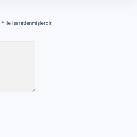
r
*
ile işaretlenmişlerdir