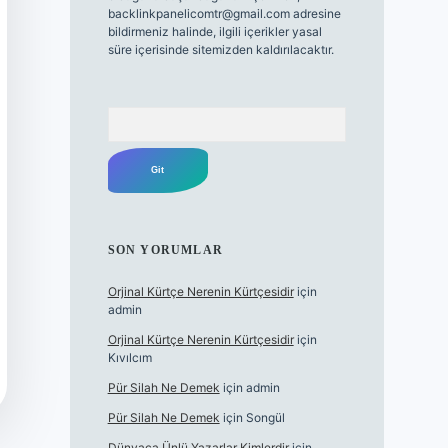
backlinkpanelicomtr@gmail.com
adresine
bildirmeniz halinde, ilgili içerikler yasal
süre içerisinde sitemizden kaldırılacaktır.
Arama
SON YORUMLAR
Orjinal Kürtçe Nerenin Kürtçesidir
için
admin
Orjinal Kürtçe Nerenin Kürtçesidir
için
Kıvılcım
Pür Silah Ne Demek
için
admin
Pür Silah Ne Demek
için
Songül
Dünyaca Ünlü Yazarlar Kimlerdir
için