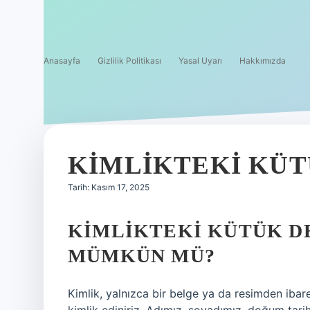
Anasayfa
Gizlilik Politikası
Yasal Uyarı
Hakkımızda
KIMLIKTEKI KÜTÜ
Tarih: Kasım 17, 2025
KIMLIKTEKI KÜTÜK D
MÜMKÜN MÜ?
Kimlik, yalnızca bir belge ya da resimden ibar