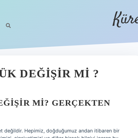
Kür
K DEĞIŞIR MI ?
EĞIŞIR MI? GERÇEKTEN
et değildir. Hepimiz, doğduğumuz andan itibaren bir