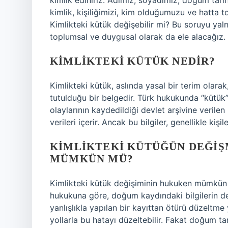
kimlik ediniriz. Adımız, soyadımız, doğum tarihi
kimlik, kişiliğimizi, kim olduğumuzu ve hatta
Kimlikteki kütük değişebilir mi? Bu soruyu yal
toplumsal ve duygusal olarak da ele alacağız.
KIMLIKTEKI KÜTÜK NEDIR?
Kimlikteki kütük, aslında yasal bir terim olara
tutulduğu bir belgedir. Türk hukukunda “kütük
olaylarının kaydedildiği devlet arşivine verilen 
verileri içerir. Ancak bu bilgiler, genellikle ki
KIMLIKTEKI KÜTÜĞÜN DEĞIŞM
MÜMKÜN MÜ?
Kimlikteki kütük değişiminin hukuken mümkün ol
hukukuna göre, doğum kaydındaki bilgilerin deği
yanlışlıkla yapılan bir kayıttan ötürü düzeltme y
yollarla bu hatayı düzeltebilir. Fakat doğum tar