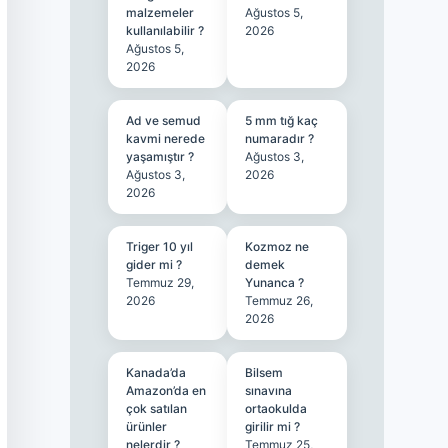
malzemeler
Ağustos 5,
kullanılabilir ?
2026
Ağustos 5,
2026
Ad ve semud
5 mm tığ kaç
kavmi nerede
numaradır ?
yaşamıştır ?
Ağustos 3,
Ağustos 3,
2026
2026
Triger 10 yıl
Kozmoz ne
gider mi ?
demek
Temmuz 29,
Yunanca ?
2026
Temmuz 26,
2026
Kanada’da
Bilsem
Amazon’da en
sınavına
çok satılan
ortaokulda
ürünler
girilir mi ?
nelerdir ?
Temmuz 25,