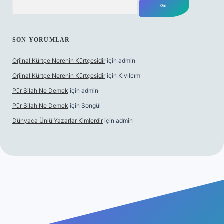
SON YORUMLAR
Orjinal Kürtçe Nerenin Kürtçesidir
için
admin
Orjinal Kürtçe Nerenin Kürtçesidir
için
Kıvılcım
Pür Silah Ne Demek
için
admin
Pür Silah Ne Demek
için
Songül
Dünyaca Ünlü Yazarlar Kimlerdir
için
admin
ilir mi
elexbetgiris.org