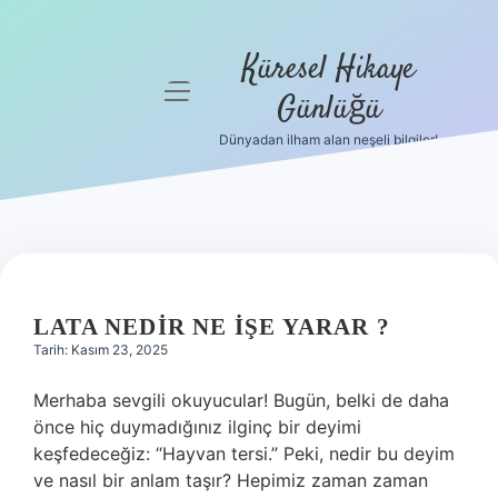
Küresel Hikaye
menüyü
Günlüğü
aç
Dünyadan ilham alan neşeli bilgiler!
Anasayfa
Gizlilik
Politikası
Yasal Uyarı
LATA NEDIR NE IŞE YARAR ?
Hakkımızda
Tarih: Kasım 23, 2025
Merhaba sevgili okuyucular! Bugün, belki de daha
önce hiç duymadığınız ilginç bir deyimi
keşfedeceğiz: “Hayvan tersi.” Peki, nedir bu deyim
ve nasıl bir anlam taşır? Hepimiz zaman zaman