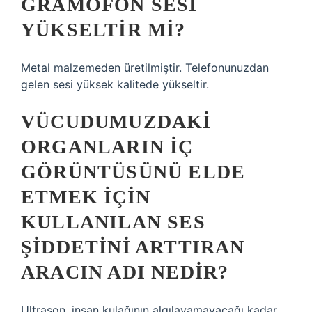
GRAMOFON SESI
YÜKSELTIR MI?
Metal malzemeden üretilmiştir. Telefonunuzdan
gelen sesi yüksek kalitede yükseltir.
VÜCUDUMUZDAKI
ORGANLARIN IÇ
GÖRÜNTÜSÜNÜ ELDE
ETMEK IÇIN
KULLANILAN SES
ŞIDDETINI ARTTIRAN
ARACIN ADI NEDIR?
Ultrason, insan kulağının algılayamayacağı kadar