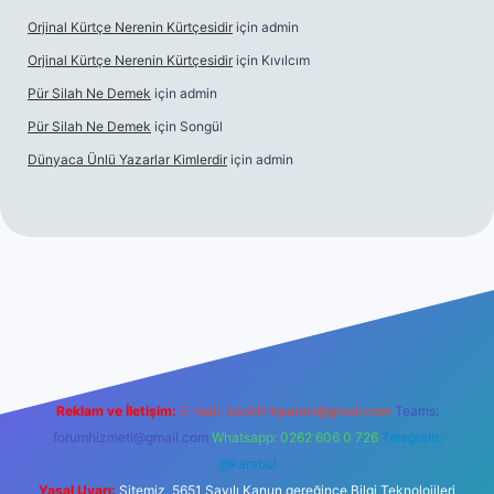
Orjinal Kürtçe Nerenin Kürtçesidir
için
admin
Orjinal Kürtçe Nerenin Kürtçesidir
için
Kıvılcım
Pür Silah Ne Demek
için
admin
Pür Silah Ne Demek
için
Songül
Dünyaca Ünlü Yazarlar Kimlerdir
için
admin
elexbetgiris.org
Reklam ve İletişim:
E-mail:
backlinkpaneli@gmail.com
Teams:
forumhizmeti@gmail.com
Whatsapp: 0262 606 0 726
Telegram:
@karabul
Yasal Uyarı:
Sitemiz, 5651 Sayılı Kanun gereğince Bilgi Teknolojileri