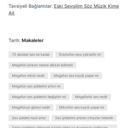
Tavsiyeli Bağlantılar:
Eski Sevgilim Söz Müzik Kime
Ait
Tarih:
Makaleler
70 desibel ses ne kadar
Gramofon sesi yükseltir mi
Megafon alırken nelere dikkat edilmeli
Megafon etkisi nedir
Megafon ses kaydı yapar mı
Megafon ses şiddetini artırır mı
Megafon ses şiddetini değiştirir mi
Megafonik ses nedir
Megafonun görevi nedir
Mikrofon ses kaydı yapar mı
Ses şiddeti nasıl artar
Ses şiddetini artıran cihazlar nelerdir
Sesin şiddetini arttırarak kişinin daha iyi duymasını sağlayan