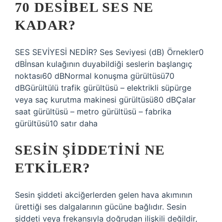
70 DESIBEL SES NE
KADAR?
SES SEVİYESİ NEDİR? Ses Seviyesi (dB) Örnekler0
dBİnsan kulağının duyabildiği seslerin başlangıç ​​
noktası60 dBNormal konuşma gürültüsü70
dBGürültülü trafik gürültüsü – elektrikli süpürge
veya saç kurutma makinesi gürültüsü80 dBÇalar
saat gürültüsü – metro gürültüsü – fabrika
gürültüsü10 satır daha
SESIN ŞIDDETINI NE
ETKILER?
Sesin şiddeti akciğerlerden gelen hava akımının
ürettiği ses dalgalarının gücüne bağlıdır. Sesin
şiddeti veya frekansıyla doğrudan ilişkili değildir,