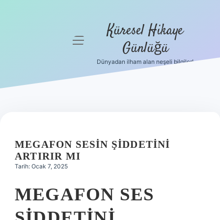
Küresel Hikaye
menüyü
Günlüğü
aç
Dünyadan ilham alan neşeli bilgiler!
Anasayfa
Gizlilik
Politikası
Yasal Uyarı
MEGAFON SESIN ŞIDDETINI
Hakkımızda
ARTIRIR MI
Tarih: Ocak 7, 2025
MEGAFON SES
ŞIDDETINI