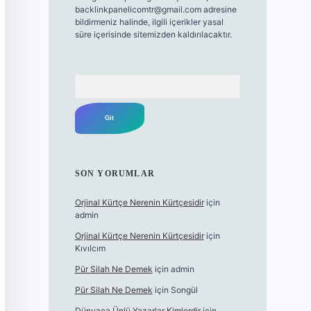
backlinkpanelicomtr@gmail.com
adresine
bildirmeniz halinde, ilgili içerikler yasal
süre içerisinde sitemizden kaldırılacaktır.
Arama
SON YORUMLAR
Orjinal Kürtçe Nerenin Kürtçesidir
için
admin
Orjinal Kürtçe Nerenin Kürtçesidir
için
Kıvılcım
Pür Silah Ne Demek
için
admin
Pür Silah Ne Demek
için
Songül
Dünyaca Ünlü Yazarlar Kimlerdir
için