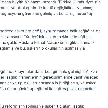
eri daha büyük bir önem kazandı. Türkiye Cumhuriyeti’nin
meler ve tıbbi eğitimde köklü değişiklikler yapılmıştır.
 entegrasyonu gündeme gelmiş ve bu süreç, askerî tıp
sadece askerlere değil, aynı zamanda halk sağlığına da
lar arasında Türkiye’deki askeri hekimlerin eğitimi,
line geldi. Mustafa Kemal Atatürk’ün sağlık alanındaki
sağlamış ve bu, askeri tıp okullarının açılmasıyla
eğitimdeki ayrımlar daha belirgin hale gelmiştir. Askeri
keri sağlık hizmetlerinin gereksinimlerine yanıt verecek
eler ve tıp okulları arasında iş birliği arttı, ve askeri
Ü’nün bugünkü tıp eğitimi ile ilgili yapısının temelleri
ü reformlar yapılmış ve askeri tıp alanı, sağlık