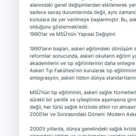
alanındaki genel değişimlerden etkilenerek yeni
sadece savaş durumlarında değil, aynı zamanda s
konulara da yer verilmeye başlanmıştır. Bu, as
olduğunu göstermektedir.
1990’lar ve MSÜ’nün Yapısal Değişimi
1990’ların başları, askeri eğitimdeki dönüşüm 
reformlar sonucunda, askeri okulların eğitim 
akademilerin ve tıp eğitimlerinin daha entegre 
Askeri Tıp Fakültesi’nin kurularak tıp eğitimin
entegrasyon, askeri tıbbın dünya standartların
MSÜ’nün tıp eğitiminin, askeri sağlık hizmetle
sürekli bir yenilik ve iyileştirme aşamasına gi
değil, her türlü sağlık krizinde etkin rol alması
2000’ler ve Sonrasındaki Dönem: Modern Asker
2000’li yıllarda, dünya genelindeki sağlık krizler