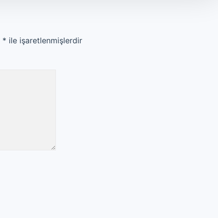
r
*
ile işaretlenmişlerdir