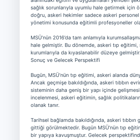
alanındaki eğitim ve uygulamaları yeniden şek
sağlık sorunlarıyla uyumlu hale getirmek için ö
doğru, askeri hekimler sadece askeri personel 
yönetimi konusunda eğitimli profesyoneller olara
MSÜ’nün 2016’da tam anlamıyla kurumsallaşmasıy
hale gelmiştir. Bu dönemde, askeri tıp eğitimi
kurumlarıyla da kıyaslanabilir düzeye gelmiştir
Sonuç ve Gelecek Perspektifi
Bugün, MSÜ’nün tıp eğitimi, askeri alanda dün
Ancak geçmişe bakıldığında, askeri tıbbın evrim
sisteminin daha geniş bir yapı içinde gelişmes
incelenmesi, askeri eğitimin, sağlık politikalar
olanak tanır.
Tarihsel bağlamda bakıldığında, askeri tıbbın ge
gittiği görülmektedir. Bugün MSÜ’nün tıp eğit
bir yapıya kavuşmuştur. Gelecek perspektifind