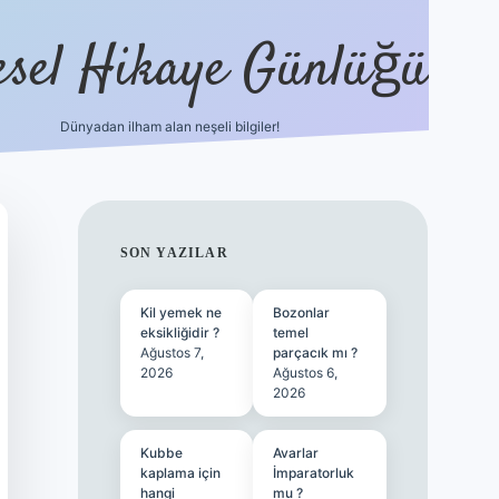
esel Hikaye Günlüğü
Dünyadan ilham alan neşeli bilgiler!
hiltonbet yeni giriş
betexper güvenilir 
SIDEBAR
SON YAZILAR
Kil yemek ne
Bozonlar
eksikliğidir ?
temel
Ağustos 7,
parçacık mı ?
2026
Ağustos 6,
2026
Kubbe
Avarlar
kaplama için
İmparatorluk
hangi
mu ?