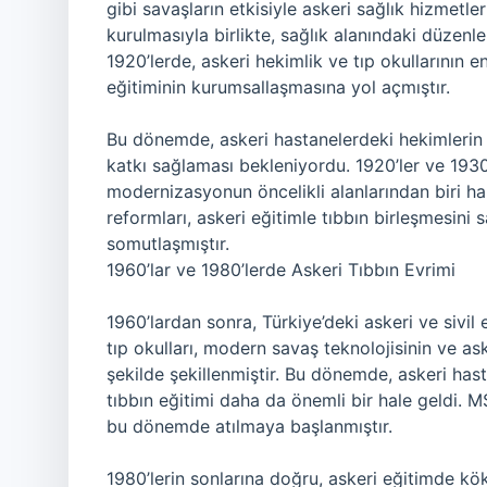
gibi savaşların etkisiyle askeri sağlık hizmetl
kurulmasıyla birlikte, sağlık alanındaki düzenle
1920’lerde, askeri hekimlik ve tıp okullarının
eğitiminin kurumsallaşmasına yol açmıştır.
Bu dönemde, askeri hastanelerdeki hekimlerin 
katkı sağlaması bekleniyordu. 1920’ler ve 1930’
modernizasyonun öncelikli alanlarından biri ha
reformları, askeri eğitimle tıbbın birleşmesini 
somutlaşmıştır.
1960’lar ve 1980’lerde Askeri Tıbbın Evrimi
1960’lardan sonra, Türkiye’deki askeri ve sivil 
tıp okulları, modern savaş teknolojisinin ve as
şekilde şekillenmiştir. Bu dönemde, askeri hastan
tıbbın eğitimi daha da önemli bir hale geldi. MS
bu dönemde atılmaya başlanmıştır.
1980’lerin sonlarına doğru, askeri eğitimde kökl