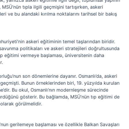
k, yalnızca askeri eğitimle ilgili değil, toplumsal yapının
 MSÜ’nün tıpla ilgili geçmişini tartışırken, askeri
i ve bu alandaki kırılma noktalarını tarihsel bir bakış
riyeti’nin askeri eğitiminin temel taşlarından biridir.
savunma politikaları ve askeri stratejileri doğrultusunda
p eğitimi vermeye başlaması, üniversitenin daha
r.
torluğu’nun son dönemlerine dayanır. Osmanlı’da, askeri
e geçmişti. Bunun örneklerinden biri, 19. yüzyılda kurulan
ne’dir. Bu okul, Osmanlı’nın modernleşme sürecinde
ştürdüğünü gösterir. Bu bağlamda, MSÜ’nün tıp eğitimi de
olarak görülmelidir.
’nun gerilemeye başlaması ve özellikle Balkan Savaşları