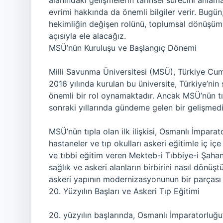
alanındaki gelişmelerin tarihsel sürecini anlama
evrimi hakkında da önemli bilgiler verir. Bugün,
hekimliğin değişen rolünü, toplumsal dönüşümler
açısıyla ele alacağız.
MSÜ’nün Kuruluşu ve Başlangıç Dönemi
Milli Savunma Üniversitesi (MSÜ), Türkiye Cumhu
2016 yılında kurulan bu üniversite, Türkiye’nin 
önemli bir rol oynamaktadır. Ancak MSÜ’nün tı
sonraki yıllarında gündeme gelen bir gelişmedi
MSÜ’nün tıpla olan ilk ilişkisi, Osmanlı İmpara
hastaneler ve tıp okulları askeri eğitimle iç iç
ve tıbbi eğitim veren Mekteb-i Tıbbiye-i Şaha
sağlık ve askeri alanların birbirini nasıl dönü
askeri yapının modernizasyonunun bir parçası 
20. Yüzyılın Başları ve Askeri Tıp Eğitimi
20. yüzyılın başlarında, Osmanlı İmparatorluğu