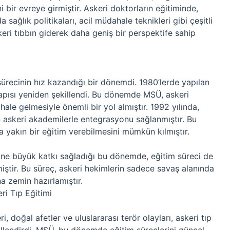
 bir evreye girmiştir. Askeri doktorların eğitiminde,
ağlık politikaları, acil müdahale teknikleri gibi çeşitli
keri tıbbın giderek daha geniş bir perspektife sahip
sürecinin hız kazandığı bir dönemdi. 1980’lerde yapılan
yapısı yeniden şekillendi. Bu dönemde MSÜ, askeri
hale gelmesiyle önemli bir yol almıştır. 1992 yılında,
in askeri akademilerle entegrasyonu sağlanmıştır. Bu
a yakın bir eğitim verebilmesini mümkün kılmıştır.
rine büyük katkı sağladığı bu dönemde, eğitim süreci de
rmiştir. Bu süreç, askeri hekimlerin sadece savaş alanında
na zemin hazırlamıştır.
i Tıp Eğitimi
i, doğal afetler ve uluslararası terör olayları, askeri tıp