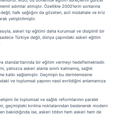
illendirdi. MSÜ, bu dönemde eğitim süreçlerini güncel
nemli adımlar atmıştır. Özellikle 2000’lerin sonlarına
değil, halk sağlığını da gözeten, acil müdahale ve kriz
k yetiştirilmiştir.
la, askeri tıp eğitimi daha kurumsal ve disiplinli bir
, sadece Türkiye değil, dünya çapındaki askeri eğitim
.
ya standartlarında bir eğitim vermeyi hedeflemektedir.
i, yalnızca askeri alanla sınırlı kalmamış, sağlık
ine katkı sağlamıştır. Geçmişin bu derinlemesine
ındaki ve toplumsal yapının nasıl evrildiğini anlamamıza
lişimi ile toplumsal ve sağlık reformlarının paralel
imi, geçmişteki kırılma noktalarından beslenerek modern
en bakıldığında ise, askeri tıbbın hem askeri hem de