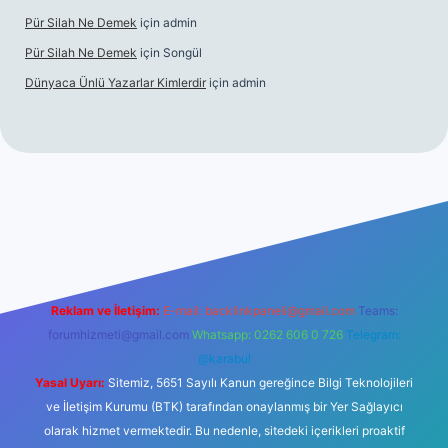
Pür Silah Ne Demek
için
admin
Pür Silah Ne Demek
için
Songül
Dünyaca Ünlü Yazarlar Kimlerdir
için
admin
elexbetgiris.org
Reklam ve İletişim:
E-mail:
backlinkpaneli@gmail.com
Teams:
forumhizmeti@gmail.com
Whatsapp: 0262 606 0 726
Telegram:
@karabul
Yasal Uyarı:
Sitemiz, 5651 Sayılı Kanun gereğince Bilgi Teknolojileri
ve İletişim Kurumu (BTK) tarafından onaylanmış bir Yer Sağlayıcı
olarak hizmet vermektedir. Bu nedenle, sitedeki içerikleri proaktif