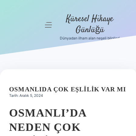
Küresel Hikaye
menüyü
Günlüğü
aç
Dünyadan ilham alan neşeli bilgiler!
Anasayfa
Gizlilik
Politikası
Yasal Uyarı
OSMANLIDA ÇOK EŞLILIK VAR MI
Hakkımızda
Tarih: Aralık 5, 2024
OSMANLI’DA
NEDEN ÇOK