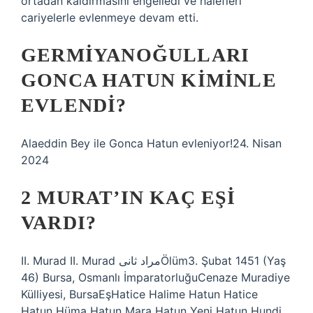
ortadan kaldırmasını engelledi ve halefleri
cariyelerle evlenmeye devam etti.
GERMIYANOĞULLARI
GONCA HATUN KIMINLE
EVLENDI?
Alaeddin Bey ile Gonca Hatun evleniyor!24. Nisan
2024
2 MURAT’IN KAÇ EŞI
VARDI?
II. Murad II. Murad مراد ثانىÖlüm3. Şubat 1451 (Yaş
46) Bursa, Osmanlı İmparatorluğuCenaze Muradiye
Külliyesi, BursaEşHatice Halime Hatun Hatice
Hatun Hüma Hatun Mara Hatun Yeni Hatun Hundi