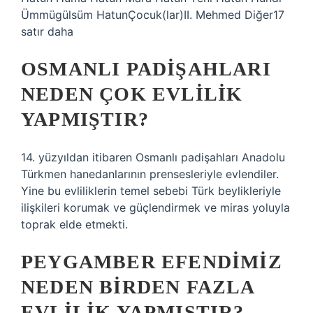
Ümmügülsüm HatunÇocuk(lar)II. Mehmed Diğer17
satır daha
OSMANLI PADIŞAHLARI
NEDEN ÇOK EVLILIK
YAPMIŞTIR?
14. yüzyıldan itibaren Osmanlı padişahları Anadolu
Türkmen hanedanlarının prensesleriyle evlendiler.
Yine bu evliliklerin temel sebebi Türk beylikleriyle
ilişkileri korumak ve güçlendirmek ve miras yoluyla
toprak elde etmekti.
PEYGAMBER EFENDIMIZ
NEDEN BIRDEN FAZLA
EVLILIK YAPMIŞTIR?