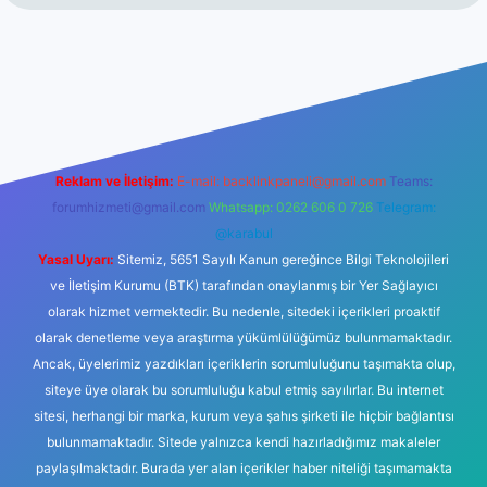
i
elexbetgiris.org
Reklam ve İletişim:
E-mail:
backlinkpaneli@gmail.com
Teams:
forumhizmeti@gmail.com
Whatsapp: 0262 606 0 726
Telegram:
@karabul
Yasal Uyarı:
Sitemiz, 5651 Sayılı Kanun gereğince Bilgi Teknolojileri
ve İletişim Kurumu (BTK) tarafından onaylanmış bir Yer Sağlayıcı
olarak hizmet vermektedir. Bu nedenle, sitedeki içerikleri proaktif
olarak denetleme veya araştırma yükümlülüğümüz bulunmamaktadır.
Ancak, üyelerimiz yazdıkları içeriklerin sorumluluğunu taşımakta olup,
siteye üye olarak bu sorumluluğu kabul etmiş sayılırlar. Bu internet
sitesi, herhangi bir marka, kurum veya şahıs şirketi ile hiçbir bağlantısı
bulunmamaktadır. Sitede yalnızca kendi hazırladığımız makaleler
paylaşılmaktadır. Burada yer alan içerikler haber niteliği taşımamakta