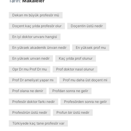
Tarih:
Makaleler
Dekan mı büyük profesör mü
Doçent kaç yılda profesör olur
Doçentin üstü nedir
En iyi doktor unvanı hangisi
En yüksek akademik ünvan nedir
En yüksek prof mu
En yüksek unvan nedir
Kaç yılda prof olunur
Opr Dr mu Prof Dr mu
Prof doktor nasıl olunur
Prof Dr ameliyat yapar mı
Prof mu daha üst doçent mi
Prof olana ne denir
Profdan sonra ne gelir
Profesör doktor farkı nedir
Profesörden sonra ne gelir
Profesörün üstü nedir
Profun bir üstü nedir
Türkiyede kaç tane profesör var