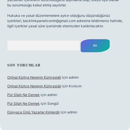
bu sorumluluğu kabul etmiş sayılırlar.
Hukuka ve yasal düzenlemelere aykırı olduğunu düşündüğünüz
içerikleri,
backlinkpanelicomtr@gmail.com
adresine bildirmeniz halinde,
ilgili içerikler yasal süre içerisinde sitemizden kaldırılacaktır.
Arama
SON YORUMLAR
Orjinal Kürtçe Nerenin Kürtçesidir
için
admin
Orjinal Kürtçe Nerenin Kürtçesidir
için
Kıvılcım
Pür Silah Ne Demek
için
admin
Pür Silah Ne Demek
için
Songül
Dünyaca Ünlü Yazarlar Kimlerdir
için
admin