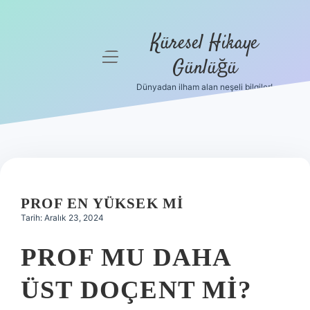
Küresel Hikaye
menüyü
Günlüğü
aç
Dünyadan ilham alan neşeli bilgiler!
Anasayfa
Gizlilik
Politikası
Yasal Uyarı
PROF EN YÜKSEK MI
Hakkımızda
Tarih: Aralık 23, 2024
PROF MU DAHA
ÜST DOÇENT MI?