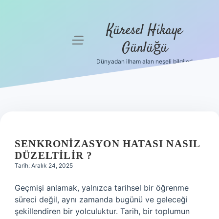
Küresel Hikaye
menüyü
Günlüğü
aç
Dünyadan ilham alan neşeli bilgiler!
Anasayfa
Gizlilik
Politikası
Yasal Uyarı
SENKRONIZASYON HATASI NASIL
Hakkımızda
DÜZELTILIR ?
Tarih: Aralık 24, 2025
Geçmişi anlamak, yalnızca tarihsel bir öğrenme
süreci değil, aynı zamanda bugünü ve geleceği
şekillendiren bir yolculuktur. Tarih, bir toplumun