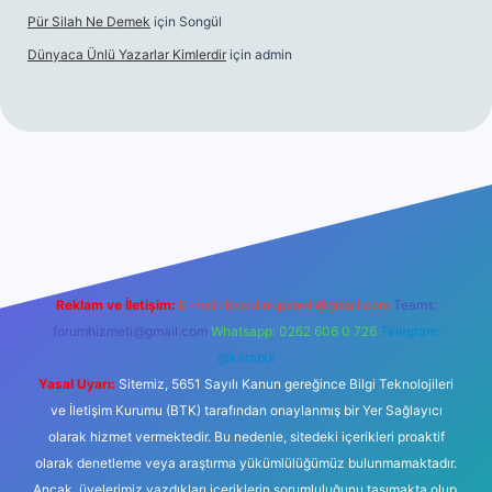
Pür Silah Ne Demek
için
Songül
Dünyaca Ünlü Yazarlar Kimlerdir
için
admin
elexbetgiris.org
Reklam ve İletişim:
E-mail:
backlinkpaneli@gmail.com
Teams:
forumhizmeti@gmail.com
Whatsapp: 0262 606 0 726
Telegram:
@karabul
Yasal Uyarı:
Sitemiz, 5651 Sayılı Kanun gereğince Bilgi Teknolojileri
ve İletişim Kurumu (BTK) tarafından onaylanmış bir Yer Sağlayıcı
olarak hizmet vermektedir. Bu nedenle, sitedeki içerikleri proaktif
olarak denetleme veya araştırma yükümlülüğümüz bulunmamaktadır.
Ancak, üyelerimiz yazdıkları içeriklerin sorumluluğunu taşımakta olup,